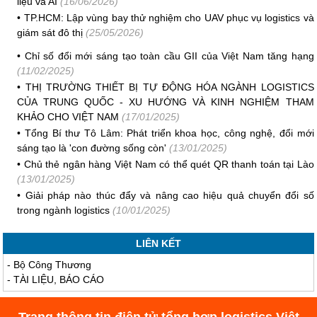
liệu và AI
(16/06/2026)
•
TP.HCM: Lập vùng bay thử nghiệm cho UAV phục vụ logistics và
giám sát đô thị
(25/05/2026)
•
Chỉ số đổi mới sáng tạo toàn cầu GII của Việt Nam tăng hạng
(11/02/2025)
•
THỊ TRƯỜNG THIẾT BỊ TỰ ĐỘNG HÓA NGÀNH LOGISTICS
CỦA TRUNG QUỐC - XU HƯỚNG VÀ KINH NGHIỆM THAM
KHẢO CHO VIỆT NAM
(17/01/2025)
•
Tổng Bí thư Tô Lâm: Phát triển khoa học, công nghệ, đổi mới
sáng tạo là 'con đường sống còn'
(13/01/2025)
•
Chủ thẻ ngân hàng Việt Nam có thể quét QR thanh toán tại Lào
(13/01/2025)
•
Giải pháp nào thúc đẩy và nâng cao hiệu quả chuyển đổi số
trong ngành logistics
(10/01/2025)
LIÊN KẾT
-
Bộ Công Thương
-
TÀI LIỆU, BÁO CÁO