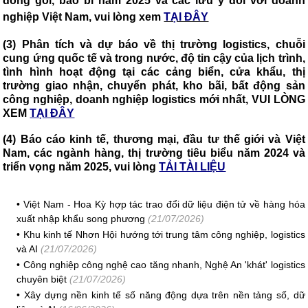
đóng gói, bao bì năm 2025 và các lưu ý đối với doanh
nghiệp Việt Nam, vui lòng xem
TẠI ĐÂY
(3) Phân tích và dự báo về thị trường logistics, chuỗi
cung ứng quốc tế và trong nước, độ tin cậy của lịch trình,
tình hình hoạt động tại các cảng biển, cửa khẩu, thị
trường giao nhận, chuyển phát, kho bãi, bất động sản
công nghiệp, doanh nghiệp logistics mới nhất, VUI LÒNG
XEM
TẠI ĐÂY
(4) Báo cáo kinh tế, thương mại, đầu tư thế giới và Việt
Nam, các ngành hàng, thị trường tiêu biểu năm 2024 và
triển vọng năm 2025, vui lòng
TẢI TÀI LIỆU
•
Việt Nam - Hoa Kỳ hợp tác trao đổi dữ liệu điện tử về hàng hóa
xuất nhập khẩu song phương
(21/07/2026)
•
Khu kinh tế Nhơn Hội hướng tới trung tâm công nghiệp, logistics
và AI
(21/07/2026)
•
Công nghiệp công nghệ cao tăng nhanh, Nghệ An 'khát' logistics
chuyên biệt
(21/07/2026)
•
Xây dựng nền kinh tế số năng động dựa trên nền tảng số, dữ