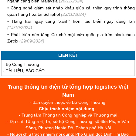
ngành cảng biển Malaysia
(26/11/2024)
•
Công nghệ giám sát nhập khẩu giúp cải thiện quy trình thông
quan hàng hóa tại Schiphol
(22/10/2024)
•
Hàng hải ngày càng "xanh" hơn, tàu biển ngày càng lớn
(14/10/2024)
•
Phát triển nền tảng Cơ chế một cửa quốc gia trên blockchain
Zetrix
(29/09/2024)
LIÊN KẾT
-
Bộ Công Thương
-
TÀI LIỆU, BÁO CÁO
Trang thông tin điện tử tổng hợp logistics Việt
Nam
- Bản quyền thuộc về Bộ Công Thương.
Chịu trách nhiệm nội dung:
- Trung tâm Thông tin Công nghiệp và Thương mại
- Địa chỉ: Tầng 5-6, Trụ sở Bộ Công Thương, số 655 Phạm Văn
Đồng, Phường Nghĩa Đô, Thành phố Hà Nội
- Người chịu trách nhiệm nội dung: Phó Giám đốc Đinh Thị Bảo