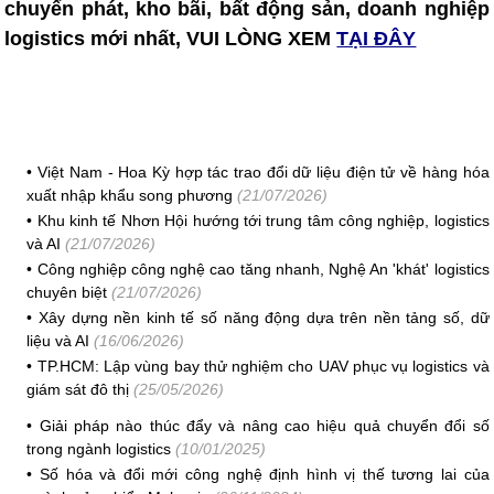
chuyển phát, kho bãi, bất động sản, doanh nghiệp
logistics mới nhất, VUI LÒNG XEM
TẠI ĐÂY
•
Việt Nam - Hoa Kỳ hợp tác trao đổi dữ liệu điện tử về hàng hóa
xuất nhập khẩu song phương
(21/07/2026)
•
Khu kinh tế Nhơn Hội hướng tới trung tâm công nghiệp, logistics
và AI
(21/07/2026)
•
Công nghiệp công nghệ cao tăng nhanh, Nghệ An 'khát' logistics
chuyên biệt
(21/07/2026)
•
Xây dựng nền kinh tế số năng động dựa trên nền tảng số, dữ
liệu và AI
(16/06/2026)
•
TP.HCM: Lập vùng bay thử nghiệm cho UAV phục vụ logistics và
giám sát đô thị
(25/05/2026)
•
Giải pháp nào thúc đẩy và nâng cao hiệu quả chuyển đổi số
trong ngành logistics
(10/01/2025)
•
Số hóa và đổi mới công nghệ định hình vị thế tương lai của