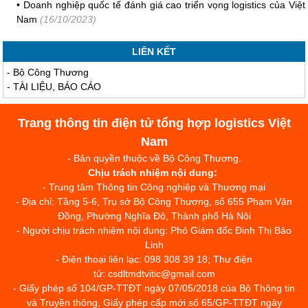
•
Doanh nghiệp quốc tế đánh giá cao triển vọng logistics của Việt
Nam
(16/10/2023)
LIÊN KẾT
-
Bộ Công Thương
-
TÀI LIỆU, BÁO CÁO
Trang thông tin điện tử tổng hợp logistics Việt
Nam
- Bản quyền thuộc về Bộ Công Thương.
Chịu trách nhiệm nội dung:
- Trung tâm Thông tin Công nghiệp và Thương mại
- Địa chỉ: Tầng 5-6, Trụ sở Bộ Công Thương, số 655 Phạm Văn
Đồng, Phường Nghĩa Đô, Thành phố Hà Nội
- Người chịu trách nhiệm nội dung: Phó Giám đốc Đinh Thị Bảo
Linh
- Điện thoại liên lạc: 098 308 39 18; Thư điện
tử: csdltmdtvitic@gmail.com
- Giấy phép số 104/GP-TTĐT ngày 07/05/2018 của Bộ Thông tin
và Truyền thông, Giấy phép cấp mới số 65/GP-TTĐT ngày