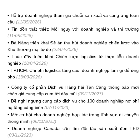
•
Hỗ trợ doanh nghiệp tham gia chuỗi sản xuất và cung ứng toàn
cầu
(11/05/2026)
•
Tin đồn thất thiệt: Mối nguy với doanh nghiệp và thị trường
(11/05/2026)
•
Đà Nẵng triển khai Đề án thu hút doanh nghiệp chiến lược vào
Khu thương mại tự do
(23/04/2026)
•
Thúc đẩy triển khai Chiến lược logistics từ thực tiễn doanh
nghiệp
(18/04/2026)
•
TP.HCM: Chi phí logistics tăng cao, doanh nghiệp làm gì để ứng
phó
(13/03/2026)
•
Công ty cổ phần Dịch vụ Hàng hải Tân Cảng thông báo mời
chào giá cung cấp cụm tời dây mũi
(09/11/2023)
•
Đề nghị ngưng cung cấp dịch vụ cho 100 doanh nghiệp nợ phí
hạ tầng cảng biển
(07/11/2023)
•
Mở cơ hội cho doanh nghiệp hợp tác trong lĩnh vực di chuyển
thông minh
(06/11/2023)
•
Doanh nghiệp Canada cần tìm đối tác sản xuất đèn LED
(03/11/2023)