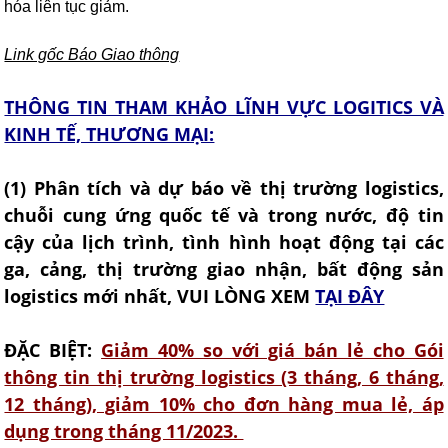
hóa liên tục giảm.
Link gốc Báo Giao thông
THÔNG TIN THAM KHẢO LĨNH VỰC LOGITICS VÀ
KINH TẾ, THƯƠNG MẠI:
(1) Phân tích và dự báo về thị trường logistics,
chuỗi cung ứng quốc tế và trong nước, độ tin
cậy của lịch trình, tình hình hoạt động tại các
ga, cảng, thị trường giao nhận, bất động sản
logistics mới nhất, VUI LÒNG XEM
TẠI ĐÂY
ĐẶC BIỆT:
Giảm 40% so với giá bán lẻ cho Gói
thông tin thị trường logistics (3 tháng, 6 tháng,
12 tháng)​, giảm 10% cho đơn hàng mua lẻ, áp
dụng trong tháng 11/2023.