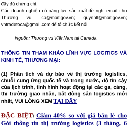
đầy đủ chứng chỉ.
Các doanh nghiệp có năng lực sản xuất đề nghị email cho
Thương vụ: ca@moit.gov.vn; quynhtt@moit.gov.vn;
vntradetoca@gmail.com để tổ chức kết nối.
Nguồn: Thương vụ Việt Nam tại Canada
THÔNG TIN THAM KHẢO LĨNH VỰC LOGITICS VÀ
KINH TẾ, THƯƠNG MẠI:
(1) Phân tích và dự báo về thị trường logistics,
chuỗi cung ứng quốc tế và trong nước, độ tin cậy
của lịch trình, tình hình hoạt động tại các ga, cảng,
thị trường giao nhận, bất động sản logistics mới
TẠI ĐÂY
nhất, VUI LÒNG XEM
ĐẶC BIỆT
:
Giảm 40% so với giá bán lẻ cho
Gói thông tin thị trường logistics (3 tháng, 6