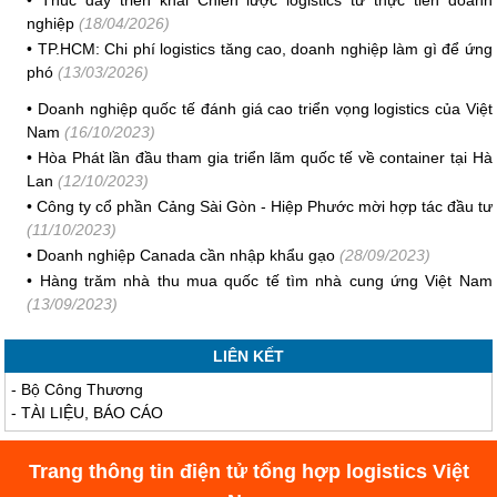
•
Thúc đẩy triển khai Chiến lược logistics từ thực tiễn doanh
nghiệp
(18/04/2026)
•
TP.HCM: Chi phí logistics tăng cao, doanh nghiệp làm gì để ứng
phó
(13/03/2026)
•
Doanh nghiệp quốc tế đánh giá cao triển vọng logistics của Việt
Nam
(16/10/2023)
•
Hòa Phát lần đầu tham gia triển lãm quốc tế về container tại Hà
Lan
(12/10/2023)
•
Công ty cổ phần Cảng Sài Gòn - Hiệp Phước mời hợp tác đầu tư
(11/10/2023)
•
Doanh nghiệp Canada cần nhập khẩu gạo
(28/09/2023)
•
Hàng trăm nhà thu mua quốc tế tìm nhà cung ứng Việt Nam
(13/09/2023)
LIÊN KẾT
-
Bộ Công Thương
-
TÀI LIỆU, BÁO CÁO
Trang thông tin điện tử tổng hợp logistics Việt