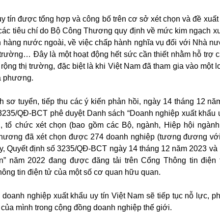
 tín được tổng hợp và công bố trên cơ sở xét chọn và đề xuất
các tiêu chí do Bộ Công Thương quy định về mức kim ngạch xuất
ạn hàng nước ngoài, về việc chấp hành nghĩa vụ đối với Nhà nư
i trường… Đây là một hoạt động hết sức cần thiết nhằm hỗ trợ
ng thị trường, đặc biệt là khi Việt Nam đã tham gia vào một l
a phương.
h sơ tuyển, tiếp thu các ý kiến phản hồi, ngày 14 tháng 12 n
3235/QĐ-BCT phê duyệt Danh sách “Doanh nghiệp xuất khẩu u
, tổ chức xét chọn (bao gồm các Bộ, ngành, Hiệp hội ngàn
Thương đã xét chọn được 274 doanh nghiệp (tương đương với
ay, Quyết định số 3235/QĐ-BCT ngày 14 tháng 12 năm 2023 và
ín” năm 2022 đang được đăng tải trên Cổng Thông tin điện
hông tin điện tử của một số cơ quan hữu quan.
oanh nghiệp xuất khẩu uy tín Việt Nam sẽ tiếp tục nỗ lực, phá
rí của mình trong cộng đồng doanh nghiệp thế giới.