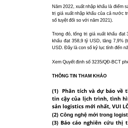
Năm 2022, xuất nhập khẩu là điểm sá
trị giá xuất nhập khẩu của cả nước 
số tuyệt đối so với năm 2021).
Trong đó, tổng trị giá xuất khẩu đạ
khẩu đạt 358,9 tỷ USD, tăng 7,9% (
USD. Đây là con số kỷ lục tính đến n
Xem Quyết định số 3235/QĐ-BCT phê
THÔNG TIN THAM KHẢO
(1) Phân tích và dự báo về t
tin cậy của lịch trình, tình 
sản logistics mới nhất, VUI
(2)
Công nghệ mới trong logist
(3) Báo cáo nghiên cứu thị 