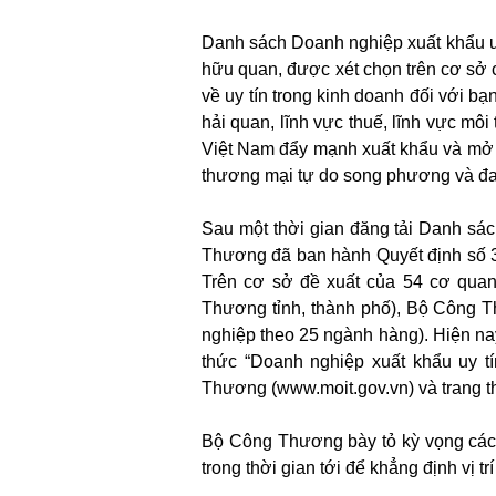
Danh sách Doanh nghiệp xuất khẩu uy
hữu quan, được xét chọn trên cơ sở 
về uy tín trong kinh doanh đối với b
hải quan, lĩnh vực thuế, lĩnh vực mô
Việt Nam đẩy mạnh xuất khẩu và mở rộ
thương mại tự do song phương và đ
Sau một thời gian đăng tải Danh sác
Thương đã ban hành Quyết định số 
Trên cơ sở đề xuất của 54 cơ quan
Thương tỉnh, thành phố), Bộ Công 
nghiệp theo 25 ngành hàng). Hiện n
thức “Doanh nghiệp xuất khẩu uy t
Thương (www.moit.gov.vn) và trang t
Bộ Công Thương bày tỏ kỳ vọng các d
trong thời gian tới để khẳng định vị t