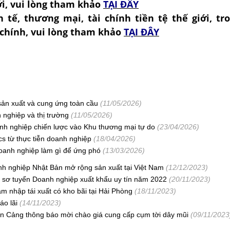
ới, vui lòng tham khảo
TẠI ĐÂY
nh tế, thương mại, tài chính tiền tệ thế giới, tr
chính, vui lòng tham khảo
TẠI ĐÂY
sản xuất và cung ứng toàn cầu
(11/05/2026)
h nghiệp và thị trường
(11/05/2026)
anh nghiệp chiến lược vào Khu thương mại tự do
(23/04/2026)
ics từ thực tiễn doanh nghiệp
(18/04/2026)
doanh nghiệp làm gì để ứng phó
(13/03/2026)
anh nghiệp Nhật Bản mở rộng sản xuất tại Việt Nam
(12/12/2023)
sơ tuyển Doanh nghiệp xuất khẩu uy tín năm 2022
(20/11/2023)
ạm nhập tái xuất có kho bãi tại Hải Phòng
(18/11/2023)
áo lãi
(14/11/2023)
ân Cảng thông báo mời chào giá cung cấp cụm tời dây mũi
(09/11/2023