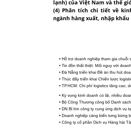
lạnh) của Việt Nam và thế gi
(
4) Phân tích chi tiết về ki
ngành hàng xuất, nhập khẩu 
•
Hỗ trợ doanh nghiệp tham gia chuỗi 
•
Tin đồn thất thiệt: Mối nguy với doan
•
Đà Nẵng triển khai Đề án thu hút do
•
Thúc đẩy triển khai Chiến lược logist
•
TP.HCM: Chi phí logistics tăng cao, 
•
Kỳ vọng kinh doanh có lãi, nhiều do
•
Bộ Công Thương công bố Danh sách 
•
DN Bỉ tìm công ty cung ứng dịch vụ t
•
Doanh nghiệp cảng biển tưng bừng b
•
Công ty cổ phần Dịch vụ Hàng hải T