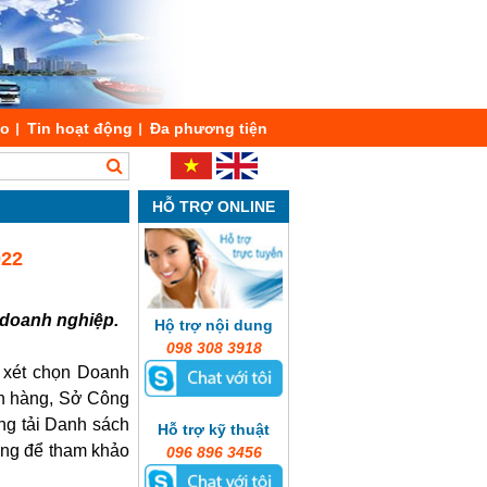
áo
Tin hoạt động
Đa phương tiện
HỖ TRỢ ONLINE
022
doanh nghiệp.
Hộ trợ nội dung
098 308 3918
 xét chọn Doanh
nh hàng, Sở Công
ng tải Danh sách
Hỗ trợ kỹ thuật
ơng để tham khảo
096 896 3456