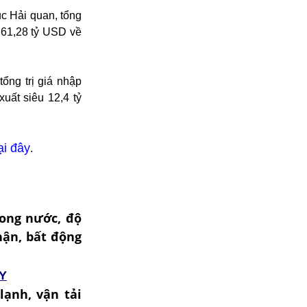
c Hải quan, tổng
 61,28 tỷ USD về
ổng trị giá nhập
uất siêu 12,4 tỷ
ại đây
.
rong nước, độ
nhận, bất động
Y
lạnh, vận tải