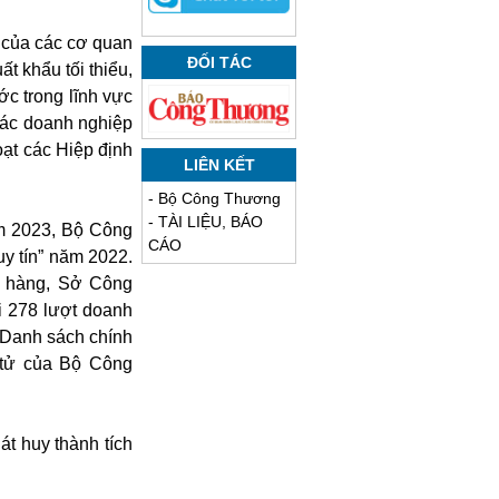
 của các cơ quan
ĐỐI TÁC
 khẩu tối thiểu,
ớc trong lĩnh vực
 các doanh nghiệp
oạt các Hiệp định
LIÊN KẾT
-
Bộ Công Thương
-
TÀI LIỆU, BÁO
ăm 2023, Bộ Công
CÁO
y tín” năm 2022.
h hàng, Sở Công
 278 lượt doanh
 Danh sách chính
 tử của Bộ Công
t huy thành tích