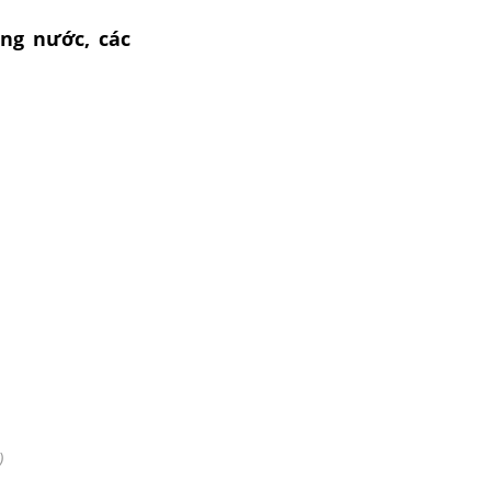
ong nước, các
)