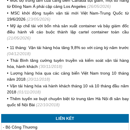
•
Mức độ trung tâm của cảng biển Canada sụt giảm, một số hàng
từ Đông Nam Á phải cập cảng Los Angeles
(26/05/2026)
•
MSC khởi động tuyến vận tải mới Việt Nam-Trung Quốc từ
19/6/2026
(23/05/2026)
•
Mỹ áp chế tài với bốn nhà sản xuất container và bảy giám đốc
điều hành về cáo buộc thành lập cartel container toàn cầu
(21/05/2026)
•
11 tháng: Vận tải hàng hóa tăng 9,8% so với cùng kỳ năm trước
(04/12/2018)
•
Thái Bình tăng cường tuyên truyền và kiểm soát vận tải hàng
hóa, hành khách
(30/11/2018)
•
Lượng hàng hóa qua các cảng biển Việt Nam trong 10 tháng
năm 2018
(20/11/2018)
•
Vận tải hàng hóa và hành khách tháng 10 và 10 tháng đầu năm
2018
(01/11/2018)
•
Thêm tuyến xe buýt chuyên biệt từ trung tâm Hà Nội đi sân bay
quốc tế Nội Bài
(22/10/2018)
LIÊN KẾT
-
Bộ Công Thương