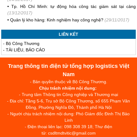
•
Tp. Hồ Chí Minh: tự động hóa công tác giám sát tại cảng
(13/12/2017)
•
Quản lý kho hàng: Kinh nghiệm hay công nghệ?
(29/11/2017)
LIÊN KẾT
-
Bộ Công Thương
-
TÀI LIỆU, BÁO CÁO
Trang thông tin điện tử tổng hợp logistics Việt
Nam
- Bản quyền thuộc về Bộ Công Thương.
Chịu trách nhiệm nội dung:
- Trung tâm Thông tin Công nghiệp và Thương mại
- Địa chỉ: Tầng 5-6, Trụ sở Bộ Công Thương, số 655 Phạm Văn
Đồng, Phường Nghĩa Đô, Thành phố Hà Nội
- Người chịu trách nhiệm nội dung: Phó Giám đốc Đinh Thị Bảo
Linh
- Điện thoại liên lạc: 098 308 39 18; Thư điện
tử: csdltmdtvitic@gmail.com