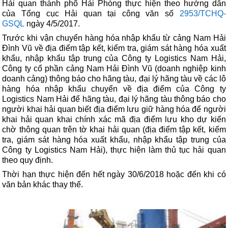
Hải quan thành phố Hải Phòng thực hiện theo hướng dẫn
của Tổng cục Hải quan tại công văn số
2953/TCHQ-
GSQL
ngày 4/5/2017.
Trước khi vận chuyển hàng hóa nhập khẩu từ cảng Nam Hải
Đình Vũ về địa điểm tập kết, kiểm tra, giám sát hàng hóa xuất
khẩu, nhập khẩu tập trung của Công ty Logistics Nam Hải,
Công ty cổ phần cảng Nam Hải Đình Vũ (doanh nghiệp kinh
doanh cảng) thông báo cho hãng tàu, đại lý hãng tàu về các lô
hàng hóa nhập khẩu chuyển về địa điểm của Công ty
Logistics Nam Hải để hãng tàu, đại lý hãng tàu thông báo cho
người khai hải quan biết địa điểm lưu giữ hàng hóa để người
khai hải quan khai chính xác mã địa điểm lưu kho dự kiến
chờ thông quan trên tờ khai hải quan (địa điểm tập kết, kiểm
tra, giám sát hàng hóa xuất khẩu, nhập khẩu tập trung của
Công ty Logistics Nam Hải), thực hiện làm thủ tục hải quan
theo quy định.
Thời hạn thực hiện đến hết ngày 30/6/2018 hoặc đến khi có
văn bản khác thay thế.