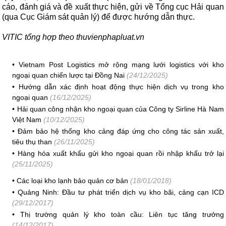
cáo, đánh giá và đề xuất thực hiện, gửi về Tổng cục Hải quan
(qua Cục Giám sát quản lý) để được hướng dẫn thực.
VITIC tổng hợp theo thuvienphapluat.vn
•
Vietnam Post Logistics mở rộng mạng lưới logistics với kho
ngoại quan chiến lược tại Đồng Nai
(24/12/2025)
•
Hướng dẫn xác định hoạt động thực hiện dịch vụ trong kho
ngoại quan
(16/12/2025)
•
Hải quan công nhận kho ngoại quan của Công ty Sirline Hà Nam
Việt Nam
(10/12/2025)
•
Đảm bảo hệ thống kho cảng đáp ứng cho công tác sản xuất,
tiêu thụ than
(26/11/2025)
•
Hàng hóa xuất khẩu gửi kho ngoại quan rồi nhập khẩu trở lại
(25/11/2025)
•
Các loại kho lạnh bảo quản cơ bản
(18/01/2018)
•
Quảng Ninh: Đầu tư phát triển dịch vụ kho bãi, cảng cạn ICD
(29/12/2017)
•
Thị trường quản lý kho toàn cầu: Liên tục tăng trưởng
(14/12/2017)