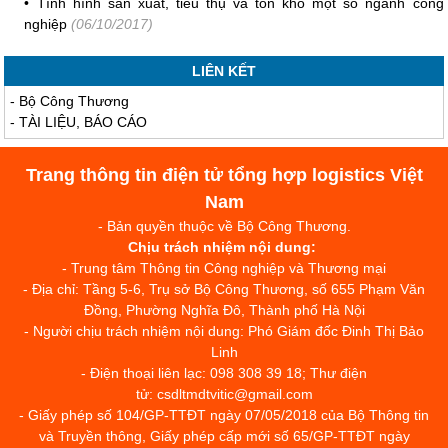
•
Tình hình sản xuất, tiêu thụ và tồn kho một số ngành công
nghiệp
(06/10/2017)
LIÊN KẾT
-
Bộ Công Thương
-
TÀI LIỆU, BÁO CÁO
Trang thông tin điện tử tổng hợp logistics Việt
Nam
- Bản quyền thuộc về Bộ Công Thương.
Chịu trách nhiệm nội dung:
- Trung tâm Thông tin Công nghiệp và Thương mại
- Địa chỉ: Tầng 5-6, Trụ sở Bộ Công Thương, số 655 Phạm Văn
Đồng, Phường Nghĩa Đô, Thành phố Hà Nội
- Người chịu trách nhiệm nội dung: Phó Giám đốc Đinh Thị Bảo
Linh
- Điện thoại liên lạc: 098 308 39 18; Thư điện
tử: csdltmdtvitic@gmail.com
- Giấy phép số 104/GP-TTĐT ngày 07/05/2018 của Bộ Thông tin
và Truyền thông, Giấy phép cấp mới số 65/GP-TTĐT ngày