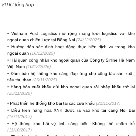
VITIC tổng hợp
•
Vietnam Post Logistics mở rộng mạng lưới logistics với kho
ngoại quan chiến lược tại Đồng Nai
(24/12/2025)
•
Hướng dẫn xác định hoạt động thực hiện dịch vụ trong kho
ngoại quan
(16/12/2025)
•
Hải quan công nhận kho ngoại quan của Công ty Sirline Hà Nam
Việt Nam
(10/12/2025)
•
Đảm bảo hệ thống kho cảng đáp ứng cho công tác sản xuất,
tiêu thụ than
(26/11/2025)
•
Hàng hóa xuất khẩu gửi kho ngoại quan rồi nhập khẩu trở lại
(25/11/2025)
•
Phát triển hệ thống kho bãi tại các cửa khẩu
(21/11/2017)
•
Điều kiện hàng hóa XNK được ra vào kho tại cảng Nội Bài
(15/11/2017)
•
Hệ thống kho bãi vệ tinh cảng biển: Không thể chậm trễ
(11/10/2017)