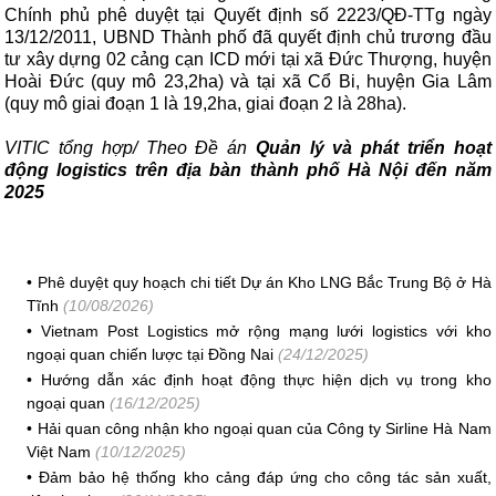
Chính phủ phê duyệt tại Quyết định số 2223/QĐ-TTg ngày
13/12/2011, UBND Thành phố đã quyết định chủ trương đầu
tư xây dựng 02 cảng cạn ICD mới tại xã Đức Thượng, huyện
Hoài Đức (quy mô 23,2ha) và tại xã Cổ Bi, huyện Gia Lâm
(quy mô giai đoạn 1 là 19,2ha, giai đoạn 2 là 28ha).
VITIC tổng hợp/ Theo Đề án
Quản lý và phát triển hoạt
động logistics trên địa bàn thành phố Hà Nội đến năm
2025
•
Phê duyệt quy hoạch chi tiết Dự án Kho LNG Bắc Trung Bộ ở Hà
Tĩnh
(10/08/2026)
•
Vietnam Post Logistics mở rộng mạng lưới logistics với kho
ngoại quan chiến lược tại Đồng Nai
(24/12/2025)
•
Hướng dẫn xác định hoạt động thực hiện dịch vụ trong kho
ngoại quan
(16/12/2025)
•
Hải quan công nhận kho ngoại quan của Công ty Sirline Hà Nam
Việt Nam
(10/12/2025)
•
Đảm bảo hệ thống kho cảng đáp ứng cho công tác sản xuất,