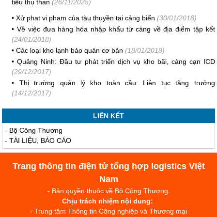
tiêu thụ than
(26/11/2025)
•
Xử phạt vi phạm của tàu thuyền tại cảng biển
(30/01/2018)
•
Về việc đưa hàng hóa nhập khẩu từ cảng về địa điểm tập kết
(24/01/2018)
•
Các loại kho lạnh bảo quản cơ bản
(18/01/2018)
•
Quảng Ninh: Đầu tư phát triển dịch vụ kho bãi, cảng cạn ICD
(29/12/2017)
•
Thị trường quản lý kho toàn cầu: Liên tục tăng trưởng
(14/12/2017)
LIÊN KẾT
-
Bộ Công Thương
-
TÀI LIỆU, BÁO CÁO
Trang thông tin điện tử tổng hợp logistics Việt
Nam
- Bản quyền thuộc về Bộ Công Thương.
Chịu trách nhiệm nội dung:
- Trung tâm Thông tin Công nghiệp và Thương mại