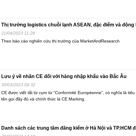
Thị trường logistics chuỗi lạnh ASEAN, đặc điểm và động 
21/04/2023 11:28
Theo báo cáo nghiên cứu thị trường của MarketAndResearch
Lưu ý về nhãn CE đối với hàng nhập khẩu vào Bắc Âu
30/03/2023 09:32
CE được viết tắt từ cụm từ “Conformité Européenne”, có nghĩa là tiê
tên gọi đầy đủ và chính thức là CE Marking.
Danh sách các trung tâm đăng kiểm ở Hà Nội và TP.HCM 