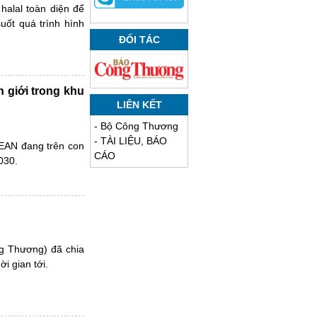
halal toàn diện để
uốt quá trình hình
ĐỐI TÁC
 giới trong khu
LIÊN KẾT
-
Bộ Công Thương
-
TÀI LIỆU, BÁO
EAN đang trên con
CÁO
030.
g Thương) đã chia
i gian tới.