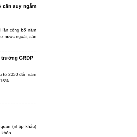
đề cần suy ngẫm
ới lần công bố năm
tư nước ngoài, sản
ng trưởng GRDP
tiêu từ 2030 đến năm
t 15%
g quan (nhập khẩu)
 khảo.