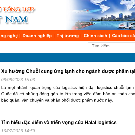
ng nghệ
Doanh nghiệp
Thị trường
Chính sách
Các báo c
Xu hướng Chuỗi cung ứng lạnh cho ngành dược phẩm tạ
08/08/2023 15:03
Là một nhánh quan trọng của logistics hiện đại, logistics chuỗi lạ
Quốc đã có những đóng góp to lớn trong việc đảm bảo an toàn cho
bảo quản, vận chuyển và phân phối dược phẩm nước này.
Tìm hiểu đặc điểm và triển vọng của Halal logistics
16/07/2023 14:59