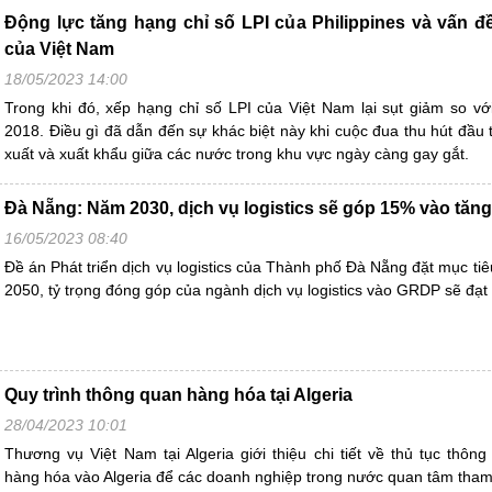
Động lực tăng hạng chỉ số LPI của Philippines và vấn 
của Việt Nam
18/05/2023 14:00
Trong khi đó, xếp hạng chỉ số LPI của Việt Nam lại sụt giảm so v
2018. Điều gì đã dẫn đến sự khác biệt này khi cuộc đua thu hút đầu 
xuất và xuất khẩu giữa các nước trong khu vực ngày càng gay gắt.
Đà Nẵng: Năm 2030, dịch vụ logistics sẽ góp 15% vào tă
16/05/2023 08:40
Đề án Phát triển dịch vụ logistics của Thành phố Đà Nẵng đặt mục 
2050, tỷ trọng đóng góp của ngành dịch vụ logistics vào GRDP sẽ đạ
Quy trình thông quan hàng hóa tại Algeria
28/04/2023 10:01
Thương vụ Việt Nam tại Algeria giới thiệu chi tiết về thủ tục thôn
hàng hóa vào Algeria để các doanh nghiệp trong nước quan tâm tham