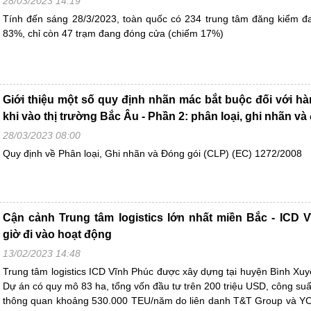
28/03/2023 14:19
Tính đến sáng 28/3/2023, toàn quốc có 234 trung tâm đăng kiểm đ
83%, chỉ còn 47 trạm đang đóng cửa (chiếm 17%)
Giới thiệu một số quy định nhãn mác bắt buộc đối với h
khi vào thị trường Bắc Âu - Phần 2: phân loại, ghi nhãn và
28/03/2023 08:00
Quy định về Phân loại, Ghi nhãn và Đóng gói (CLP) (EC) 1272/2008
Cận cảnh Trung tâm logistics lớn nhất miền Bắc - ICD 
giờ đi vào hoạt động
13/02/2023 14:48
Trung tâm logistics ICD Vĩnh Phúc được xây dựng tại huyện Bình Xuyê
Dự án có quy mô 83 ha, tổng vốn đầu tư trên 200 triệu USD, công suấ
thông quan khoảng 530.000 TEU/năm do liên danh T&T Group và YC