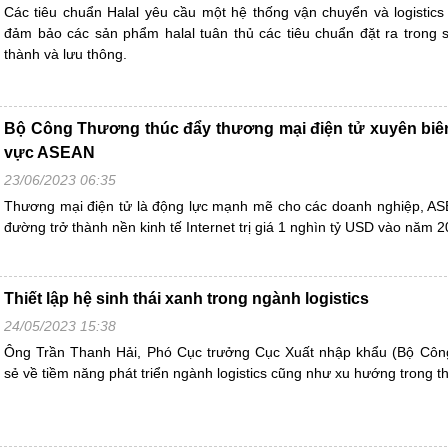
Các tiêu chuẩn Halal yêu cầu một hệ thống vận chuyển và logistics 
đảm bảo các sản phẩm halal tuân thủ các tiêu chuẩn đặt ra trong s
thành và lưu thông.
Bộ Công Thương thúc đẩy thương mại điện tử xuyên biên
vực ASEAN
23/06/2023 06:35
Thương mại điện tử là động lực mạnh mẽ cho các doanh nghiệp, AS
đường trở thành nền kinh tế Internet trị giá 1 nghìn tỷ USD vào năm 2
Thiết lập hệ sinh thái xanh trong ngành logistics
24/05/2023 15:38
Ông Trần Thanh Hải, Phó Cục trưởng Cục Xuất nhập khẩu (Bộ Côn
sẻ về tiềm năng phát triển ngành logistics cũng như xu hướng trong thờ