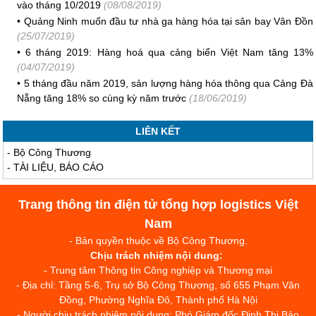
vào tháng 10/2019
(08/08/2019)
•
Quảng Ninh muốn đầu tư nhà ga hàng hóa tại sân bay Vân Đồn
(25/07/2019)
•
6 tháng 2019: Hàng hoá qua cảng biển Việt Nam tăng 13%
(04/07/2019)
•
5 tháng đầu năm 2019, sản lượng hàng hóa thông qua Cảng Đà
Nẵng tăng 18% so cùng kỳ năm trước
(18/06/2019)
LIÊN KẾT
-
Bộ Công Thương
-
TÀI LIỆU, BÁO CÁO
Trang thông tin điện tử tổng hợp logistics Việt
Nam
- Bản quyền thuộc về Bộ Công Thương.
Chịu trách nhiệm nội dung:
- Trung tâm Thông tin Công nghiệp và Thương mại
- Địa chỉ: Tầng 5-6, Trụ sở Bộ Công Thương, số 655 Phạm Văn
Đồng, Phường Nghĩa Đô, Thành phố Hà Nội
- Người chịu trách nhiệm nội dung: Phó Giám đốc Đinh Thị Bảo