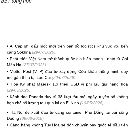
BBT tổng hợp
•
Ai Cập ghi dấu mốc mới trên bản đồ logistics khu vực với bến
cảng Sokhna
(29/07/2026)
•
Phát triển Việt Nam trở thành quốc gia biển mạnh - nhìn từ Cái
Mép Hạ
(27/07/2026)
•
Viettel Post (VTP) đầu tư xây dựng Cửa khẩu thông minh quy
mô gần 8 ha tại Lào Cai
(20/07/2026)
•
Hoa Kỳ phạt Maersk 1,9 triệu USD vì phí lưu giữ hàng hóa
(29/05/2026)
•
Kênh đào Panada duy trì 38 lượt tàu mỗi ngày, tuyên bố không
hạn chế số lượng tàu qua lại do El Nino
(19/05/2026)
•
Hà Nội đề xuất đầu tư cảng container Phù Đổng tại bãi sông
Đuống
(09/08/2019)
•
Cảng hàng không Tuy Hòa sẽ đón chuyến bay quốc tế đầu tiên