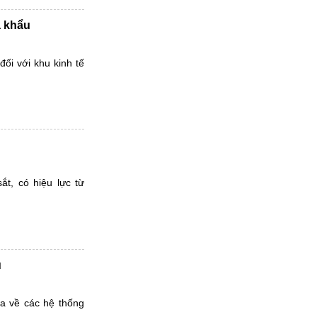
a khẩu
ối với khu kinh tế
ắt, có hiệu lực từ
u
a về các hệ thống