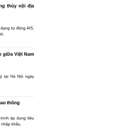
ng thủy nội địa
 dạng tự động AIS,
nh.
n giữa Việt Nam
ý tại Hà Nội ngày
giao thông
rình áp dụng tiêu
g nhập khẩu.