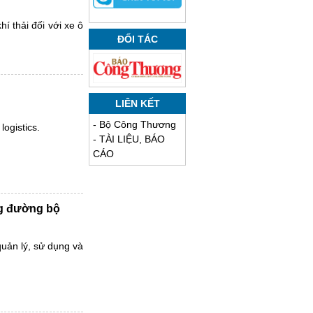
í thải đối với xe ô
ĐỐI TÁC
LIÊN KẾT
-
Bộ Công Thương
ogistics.
-
TÀI LIỆU, BÁO
CÁO
ng đường bộ
uản lý, sử dụng và