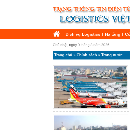
Dịch vụ Logistics
Hạ tầng
Cô
Chủ nhật, ngày 9 tháng 8 năm 2026
Trang chủ
»
Chính sách
»
Trong nước