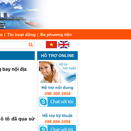
áo
Tin hoạt động
Đa phương tiện
HỖ TRỢ ONLINE
 bay nội địa
Hộ trợ nội dung
098 308 3918
Hỗ trợ kỹ thuật
e ô tô đã qua sử
096 896 3456