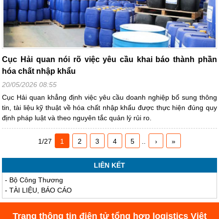
Cục Hải quan nói rõ việc yêu cầu khai báo thành phần
hóa chất nhập khẩu
20/05/2026 08:55
Cục Hải quan khẳng định việc yêu cầu doanh nghiệp bổ sung thông
tin, tài liệu kỹ thuật về hóa chất nhập khẩu được thực hiện đúng quy
định pháp luật và theo nguyên tắc quản lý rủi ro.
1/27
1
2
3
4
5
..
›
»
LIÊN KẾT
-
Bộ Công Thương
-
TÀI LIỆU, BÁO CÁO
Trang thông tin điện tử tổng hợp logistics Việt