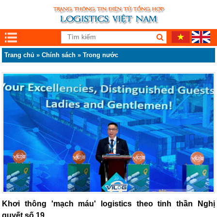
Trang chủ
»
Chính sách
»
Trong nước
Khơi thông 'mạch máu' logistics theo tinh thần Nghị
quyết số 19