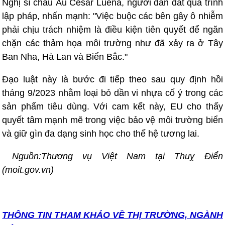
Nghị sĩ châu Âu César Luena, người dẫn dắt quá trình
lập pháp, nhấn mạnh: "Việc buộc các bên gây ô nhiễm
phải chịu trách nhiệm là điều kiện tiên quyết để ngăn
chặn các thảm họa môi trường như đã xảy ra ở Tây
Ban Nha, Hà Lan và Biển Bắc."
Đạo luật này là bước đi tiếp theo sau quy định hồi
tháng 9/2023 nhằm loại bỏ dần vi nhựa cố ý trong các
sản phẩm tiêu dùng. Với cam kết này, EU cho thấy
quyết tâm mạnh mẽ trong việc bảo vệ môi trường biển
và giữ gìn đa dạng sinh học cho thế hệ tương lai.
Nguồn:Thương vụ Việt Nam tại Thuỵ Điển
(moit.gov.vn)
THÔNG TIN T
HAM KHẢO VỀ THỊ TRƯỜNG, NGÀNH