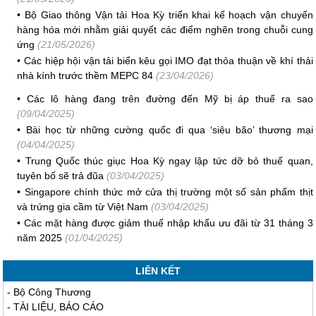
•
Bộ Giao thông Vận tải Hoa Kỳ triển khai kế hoạch vận chuyển
hàng hóa mới nhằm giải quyết các điểm nghẽn trong chuỗi cung
ứng
(21/05/2026)
•
Các hiệp hội vận tải biển kêu gọi IMO đạt thỏa thuận về khí thải
nhà kính trước thềm MEPC 84
(23/04/2026)
•
Các lô hàng đang trên đường đến Mỹ bị áp thuế ra sao
(09/04/2025)
•
Bài học từ những cường quốc đi qua ‘siêu bão’ thương mại
(04/04/2025)
•
Trung Quốc thúc giục Hoa Kỳ ngay lập tức dỡ bỏ thuế quan,
tuyên bố sẽ trả đũa
(03/04/2025)
•
Singapore chính thức mở cửa thị trường một số sản phẩm thịt
và trứng gia cầm từ Việt Nam
(03/04/2025)
•
Các mặt hàng được giảm thuế nhập khẩu ưu đãi từ 31 tháng 3
năm 2025
(01/04/2025)
LIÊN KẾT
-
Bộ Công Thương
-
TÀI LIỆU, BÁO CÁO