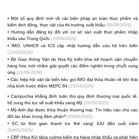
•
Một số quy định mới về các biện pháp an toàn thực phẩm và
kiểm dịch động, thực vật của thị trường xuất khẩu
(05/08/2026)
•
Hướng dẫn đăng ký đối với cơ sở sản xuất thực phẩm nhập
khẩu vào Trung Quốc
(10/06/2026)
•
IMO, UNHCR và ICS cập nhật hướng dẫn cứu hộ trên biển
(21/05/2026)
•
Bộ Giao thông Vận tải Hoa Kỳ triển khai kế hoạch vận chuyển
hàng hóa mới nhằm giải quyết các điểm nghẽn trong chuỗi cung
ứng
(21/05/2026)
•
Các hiệp hội vận tải biển kêu gọi IMO đạt thỏa thuận về khí thải
nhà kính trước thềm MEPC 84
(23/04/2026)
•
Campuchia khẳng định tuân thủ quy định thương mại quốc tế,
bổ sung thủ tục về xuất khẩu sang Mỹ
(10/05/2025)
•
Mỹ-Anh đạt được thỏa thuận thương mại: Tín hiệu nào cho các
đối tác khác trong đàm phán?
(09/05/2025)
•
EC lùi thời gian thanh tra 'thẻ vàng' IUU đến cuối năm
(04/05/2025)
•
CBP (Hoa Kỳ) tăng cường kiểm tra hàng nhập khẩu và phát hiện