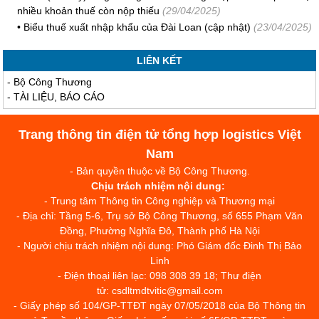
nhiều khoản thuế còn nộp thiếu
(29/04/2025)
•
Biểu thuế xuất nhập khẩu của Đài Loan (cập nhật)
(23/04/2025)
LIÊN KẾT
-
Bộ Công Thương
-
TÀI LIỆU, BÁO CÁO
Trang thông tin điện tử tổng hợp logistics Việt
Nam
- Bản quyền thuộc về Bộ Công Thương.
Chịu trách nhiệm nội dung:
- Trung tâm Thông tin Công nghiệp và Thương mại
- Địa chỉ: Tầng 5-6, Trụ sở Bộ Công Thương, số 655 Phạm Văn
Đồng, Phường Nghĩa Đô, Thành phố Hà Nội
- Người chịu trách nhiệm nội dung: Phó Giám đốc Đinh Thị Bảo
Linh
- Điện thoại liên lạc: 098 308 39 18; Thư điện
tử: csdltmdtvitic@gmail.com
- Giấy phép số 104/GP-TTĐT ngày 07/05/2018 của Bộ Thông tin