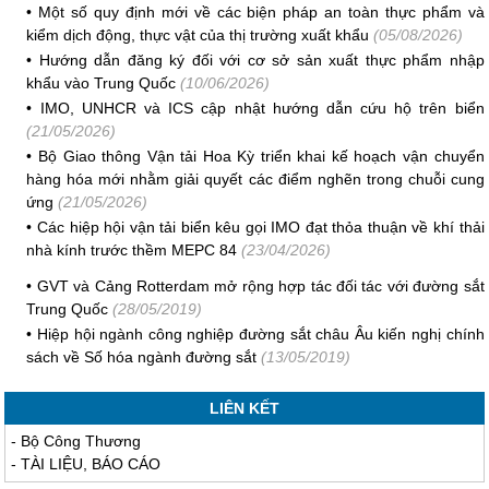
•
Một số quy định mới về các biện pháp an toàn thực phẩm và
kiểm dịch động, thực vật của thị trường xuất khẩu
(05/08/2026)
•
Hướng dẫn đăng ký đối với cơ sở sản xuất thực phẩm nhập
khẩu vào Trung Quốc
(10/06/2026)
•
IMO, UNHCR và ICS cập nhật hướng dẫn cứu hộ trên biển
(21/05/2026)
•
Bộ Giao thông Vận tải Hoa Kỳ triển khai kế hoạch vận chuyển
hàng hóa mới nhằm giải quyết các điểm nghẽn trong chuỗi cung
ứng
(21/05/2026)
•
Các hiệp hội vận tải biển kêu gọi IMO đạt thỏa thuận về khí thải
nhà kính trước thềm MEPC 84
(23/04/2026)
•
GVT và Cảng Rotterdam mở rộng hợp tác đối tác với đường sắt
Trung Quốc
(28/05/2019)
•
Hiệp hội ngành công nghiệp đường sắt châu Âu kiến nghị chính
sách về Số hóa ngành đường sắt
(13/05/2019)
LIÊN KẾT
-
Bộ Công Thương
-
TÀI LIỆU, BÁO CÁO