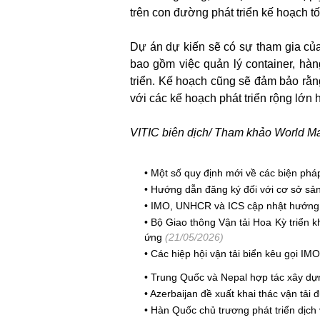
trên con đường phát triển kế hoạch tố
Dự án dự kiến ​​sẽ có sự tham gia củ
bao gồm việc quản lý container, hàn
triển. Kế hoạch cũng sẽ đảm bảo rằng
với các kế hoạch phát triển rộng lớn 
VITIC biên dịch/ Tham khảo
World Ma
•
Một số quy định mới về các biện pháp
•
Hướng dẫn đăng ký đối với cơ sở sả
•
IMO, UNHCR và ICS cập nhật hướng 
•
Bộ Giao thông Vận tải Hoa Kỳ triển 
ứng
(21/05/2026)
•
Các hiệp hội vận tải biển kêu gọi IM
•
Trung Quốc và Nepal hợp tác xây dự
•
Azerbaijan đề xuất khai thác vận tải
•
Hàn Quốc chủ trương phát triển dịch 