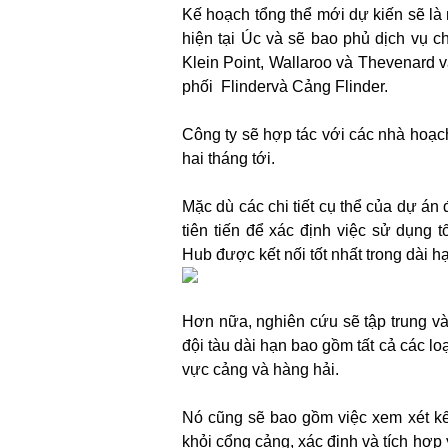
Kế hoạch tổng thể mới dự kiến ​​sẽ l
hiện tại Úc và sẽ bao phủ dịch vụ ch
Klein Point, Wallaroo và Thevenard v
phối
Flinder
và Cảng Flinder.
Công ty sẽ hợp tác với các nhà hoạch
hai tháng tới.
Mặc dù các chi tiết cụ thể của dự á
tiên tiến để xác định việc sử dụng 
Hub được kết nối tốt nhất trong dài h
Hơn nữa, nghiên cứu sẽ tập trung và
đội tàu dài hạn bao gồm tất cả các lo
vực cảng và hàng hải.
Nó cũng sẽ bao gồm việc xem xét kế h
khỏi cổng cảng, xác định và tích hợp