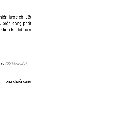
iến lược chi tiết
u biển đang phát
 liên kết tốt hơn
hẩu
(05/08/2026)
n trong chuỗi cung