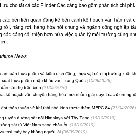
i ưu cho tất cả các Flinder Các cảng bao gồm phân tích chi phí.
a các bên liên quan đáng kể bên cạnh kế hoạch vận hành và ch
g rời, hàng rời, hàng hóa nói chung và ngành công nghiệp tà
 các cảng cải thiện hơn nữa việc quản lý môi trường cũng như
hơn.
ritime News
 an toàn thực phẩm và kiểm dịch động, thực vật của thị trường xuất k
n xuất thực phẩm nhập khẩu vào Trung Quốc
(10/06/2026)
dẫn cứu hộ trên biển
(21/05/2026)
khai kế hoạch vận chuyển hàng hóa mới nhằm giải quyết các điểm nghẽ
O đạt thỏa thuận về khí thải nhà kính trước thềm MEPC 84
(23/04/2026)
ng tuyến đường sắt nối Himalaya với Tây Tạng
(16/10/2019)
 đường sắt từ Việt Nam sang châu Âu
(16/10/2019)
vụ taxi máy bay không người lái
(06/09/2019)