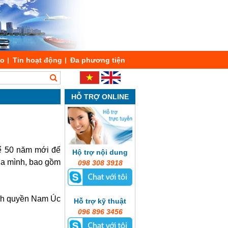
áo
Tin hoạt động
Đa phương tiện
HỖ TRỢ ONLINE
hể 50 năm mới để
Hộ trợ nội dung
ủa mình, bao gồm
098 308 3918
ính quyền Nam Úc
Hỗ trợ kỹ thuật
096 896 3456