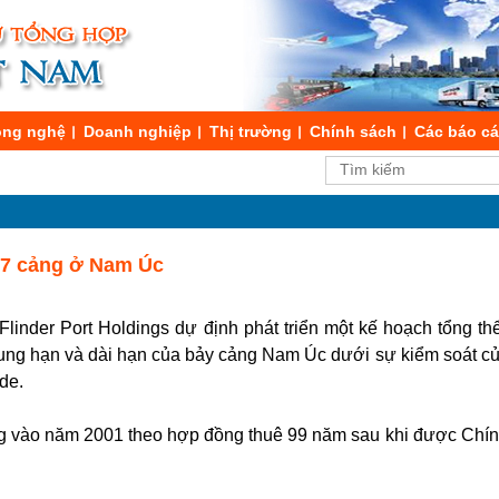
ng nghệ
Doanh nghiệp
Thị trường
Chính sách
Các báo c
 7 cảng ở Nam Úc
linder Port Holdings dự định phát triển một kế hoạch tổng t
rung hạn và dài hạn của bảy cảng Nam Úc dưới sự kiểm soát c
de.
ng vào năm 2001 theo hợp đồng thuê 99 năm sau khi được Ch