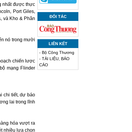
ng nhất được thực
coln, Port Giles,
ĐỐI TÁC
cs, và Kho & Phân
iển nó trong mười
LIÊN KẾT
-
Bộ Công Thương
-
TÀI LIỆU, BÁO
hoạch chiến lược
CÁO
 bộ mạng Flinder
chi tiết, dự báo
ng lai trong lĩnh
 hàng hóa vượt ra
ét nhiều lựa chọn