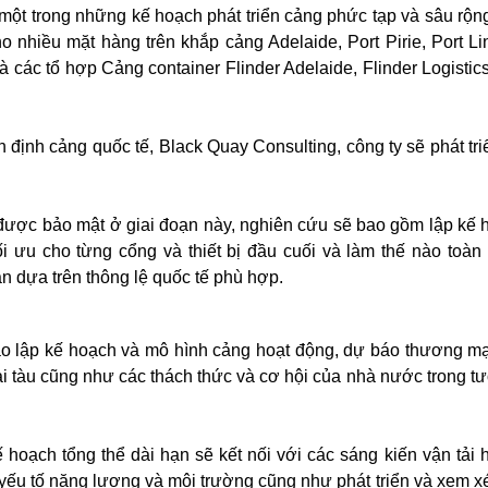
à một trong những kế hoạch phát triển cảng phức tạp và sâu rộ
o nhiều mặt hàng trên khắp cảng Adelaide, Port Pirie, Port Lin
à các tổ hợp Cảng container Flinder Adelaide, Flinder Logisti
 định cảng quốc tế, Black Quay Consulting, công ty sẽ phát tr
n được bảo mật ở giai đoạn này, nghiên cứu sẽ bao gồm lập kế 
tối ưu cho từng cổng và thiết bị đầu cuối và làm thế nào toàn
ạn dựa trên thông lệ quốc tế phù hợp.
o lập kế hoạch và mô hình cảng hoạt động, dự báo thương mại 
ại tàu cũng như các thách thức và cơ hội của nhà nước trong tươ
oạch tổng thể dài hạn sẽ kết nối với các sáng kiến ​​vận tải
 yếu tố năng lượng và môi trường cũng như phát triển và xem x