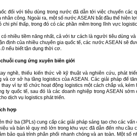
ốc đối với tiêu dùng trong nước đã dẫn tới việc chuyển các qu
á nhân công. Ngoài ra, một số nước ASEAN bắt đầu thể hiện lợi
 chi phí thấp, trong đó có các phần mềm trong lĩnh vực logist
ó nhiều tiềm năng nhất, cả với tư cách là người tiêu dùng và 
hận định của nhiều chuyên gia quốc tế, các nước ASEAN sẽ đư
0 nếu biết tận dụng thời cơ.
c chuỗi cung ứng xuyên biên giới
ay nghề, thiếu kiến thức về kỹ thuật và nghiên cứu, phát tri
 và cơ sở hạ tầng logistics của ASEAN. Các giải pháp để tăn
 thay vì tự tổ chức hoạt động logistics một cách chắp vá, ké
ông ty quốc tế, sau đó là các doanh nghiệp trong ASEAN sớm 
cho dịch vụ logistics phát triển.
tích hợp
ên thứ ba (3PLs) cung cấp các giải pháp sáng tạo cho các vấn đ
hiệu và bán lẻ quy mô lớn trong khu vực đã dẫn đến nhu cầu 
đảm bảo quá trình phân phối nhanh chóng và an toàn. Một số n