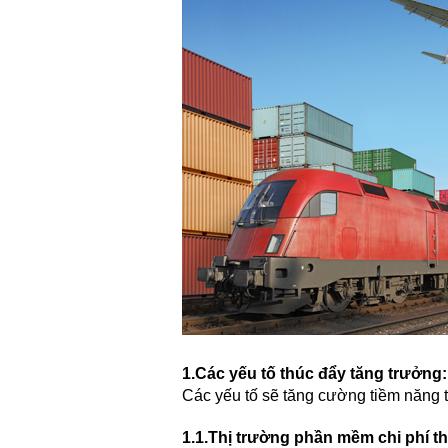
1.Các yếu tố thúc đẩy tăng trưởng:
Các yếu tố sẽ tăng cường tiềm năng t
1.1.
Thị trường phần mềm chi phí t