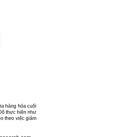
ra hàng hóa cuối
Độ thực hiện như
o theo việc giảm