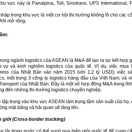
 khu vực này là Panalpina, Toll, Sinotrans, UPS International
hập trong khu vực là một cơ hội thị trường khổng lồ cho các côn
EAN mở rộng.
gồm:
rong ngành logistics của ASEAN là M&A để tạo ra sự kết hợp g
 vụ và kinh nghiệm logistics của quốc tế. Ví dụ, việc mua l
press của Nhật Bản vào năm 2015 (với 1,2 tỷ USD); việc sá
s, một trong 3 công ty logistics hàng đầu của Việt Nam; và vi
ransport của Nhật Bản. Đây là một số hợp đồng M&A trong lĩnh
ng đến những thị trường logistics chuyên nghiệp.
u tập trung vào khu vực ASEAN làm trung tâm sản xuất của họ,
óng mặt bằng và hải quan sẽ tăng lên.
 giới (Cross-border trucking)
e tải trong nước có thể vượt qua biên giới quốc tế để cung cấ