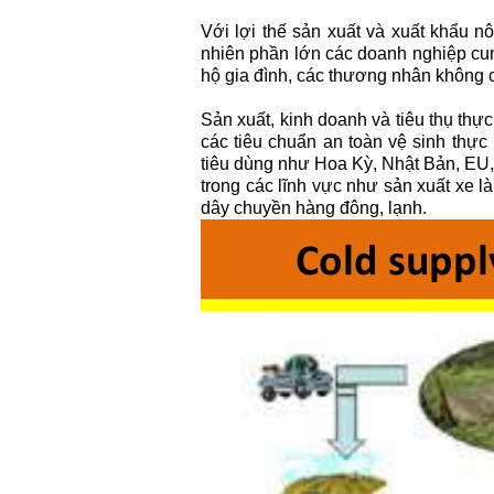
Với lợi thế sản xuất và xuất khẩu n
nhiên phần lớn các doanh nghiệp cung
hộ gia đình, các thương nhân không 
Sản xuất, kinh doanh và tiêu thụ th
các tiêu chuẩn an toàn vệ sinh thực
tiêu dùng như Hoa Kỳ, Nhật Bản, EU, 
trong các lĩnh vực như sản xuất xe là
dây chuyền hàng đông, lạnh.