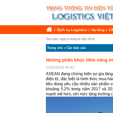
Dịch vụ Logistics
Hạ tầng
Cô
Thứ năm, ngày 6 tháng 8 năm 2026
Trang chủ
»
Các báo cáo
Những phân khúc tiềm năng tr
23/02/2018 09:42
ASEAN đang chứng kiến sự gia tăng c
điện tử, đặc biệt là hình thức mua hà
tiêu dùng yêu cầu nhiều sản phẩm v
khoảng 5,2% trong năm 2017 và 201
mạnh mẽ hơn, với mức tăng trưởng ca