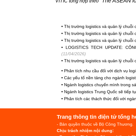
The ASEAN log
VITIC tổng hợp theo
"
•
Thị trường logistics và quản lý chuỗ
•
Thị trường logistics và quản lý chuỗ
•
Thị trường logistics và quản lý chuỗ
•
LOGISTICS TECH UPDATE: CÔ
(11/04/2026)
•
Thị trường logistics và quản lý chuỗ
•
Phân tích nhu cầu đối với dịch vụ log
•
Các yếu tố nền tảng cho ngành logis
•
Ngành logistics chuyển mình trong s
•
Ngành logistics Trung Quốc sẽ tiếp t
•
Phân tích các thách thức đối với ngàn
Trang thông tin điện tử tổng h
- Bản quyền thuộc về Bộ Công Thương.
Chịu trách nhiệm nội dung: