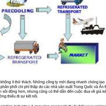
 không ít thử thách. Những công ty mới đang nhanh chóng tạo 
 phân phối chi phí thấp do các nhà sản xuất Trung Quốc và Ấn 
nh sôi động hơn, nhưng cũng có thể dẫn đến cuộc đua về giá ké
ờng thiếu đi sự kết nối.