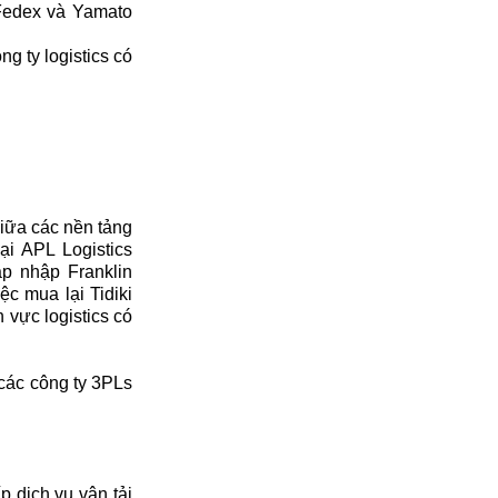
, Fedex và Yamato
g ty logistics có
iữa các nền tảng
ại APL Logistics
p nhập Franklin
ệc mua lại Tidiki
 vực logistics có
 các công ty 3PLs
p dịch vụ vận tải