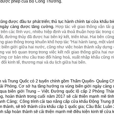
ải được phép của Bộ Công Thương.
cũng được đầu tư phát triển; thủ tục hành chính tại cửa khẩu b
i ngày càng được tăng cường.
Hợp tác về giao thông vận tải 
trên các lĩnh vực, nhiều hiệp định và thoả thuận hợp tác trong 
, đường thủy đã được hai bên ký kết, triển khai. H
ai bên cũng
ầng giao thông trong khuôn khổ hợp tác “Hai hành lang, một vành 
ực biên giới giữa hai nước, cũng như việc hoàn thành xây dựn
g vai trò quan trọng trong việc kết nối giao thông giữa hai nư
 ứng cơ bản nhu cầu trao đổi hàng hoá, xuất nhập khẩu cũng nh
đổi kinh tế, thương mại và du lịch giữa hai bên.
am và Trung Quốc có 2 tuyến chính gồm Thẩm Quyến- Quảng C
ải Phòng. Cơ sở hạ tầng hướng ra vùng biên giới ngày càng 
h qua biên giới Trung – Việt. Đường quốc lộ cấp 2 Phòng T
, hoàn thành trong cuối năm 2017 sẽ cải thiện mạnh mẽ tình
ành Cảng; Công trình cải tạo nâng cấp cửa khẩu Động Trung 
n thành, sẽ trở thành cửa khẩu cấp 1 quốc gia; Cầu Bắc Luân 
h sắp hoàn thành sẽ cải thiện mạnh mẽ điều kiện kinh tế cửa k