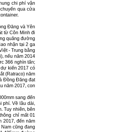
ung chi phí vận
 chuyến qua cửa
ontainer.
Đồng Đăng và Yên
t từ Côn Minh đi
tổng quãng đường
iao nhận tại 2 ga
Việt - Trung bằng
i), nếu năm 2014
c 366 nghìn tấn;
 dự kiến 2017 có
sắt (Ratraco) năm
và Đồng Đăng đạt
đầu năm 2017, con
1.000mm sang đến
 phí. Về lâu dài,
. Tuy nhiên, bên
thông chỉ mất 01
m 2017, đến năm
t Nam cũng đang