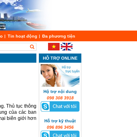
áo
Tin hoạt động
Đa phương tiện
HỖ TRỢ ONLINE
Hộ trợ nội dung
098 308 3918
g. Thủ tục thông
ung của các ban
mại biên giới hơn
Hỗ trợ kỹ thuật
096 896 3456