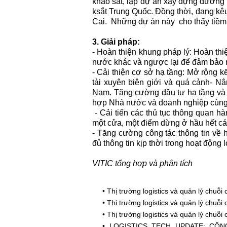
khảo sát, lập dự án xây dựng đường
ksắt Trung Quốc. Đồng thời, đang kêu
Cai. Những dự án này cho thấy tiềm 
3. Giải pháp:
- Hoàn thiện khung pháp lý: Hoàn th
nước khác và ngược lại để đảm bảo 
- Cải thiện cơ sở hạ tầng:
Mở rộng kế
tải xuyên biên giới và quá cảnh- N
Nam. Tăng cường đầu tư hạ tầng và cô
hợp Nhà nước và doanh nghiệp cùng
- Cải tiến các thủ tục thông quan hà
một cửa, một điểm dừng ở hầu hết c
- Tăng cường công tác thông tin về 
đủ thông tin kịp thời trong hoạt động l
VITIC tổng hợp và phân tích
•
Thị trường logistics và quản lý chuỗ
•
Thị trường logistics và quản lý chuỗ
•
Thị trường logistics và quản lý chuỗ
•
LOGISTICS TECH UPDATE: CÔ