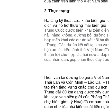
quá cảnh trên lãnh thổ Việt Nam ph
2. Thực trạng:
Hạ tầng kỹ thuật cửa khẩu biên giới 
dịch vụ hỗ trợ thương mại biên giớ
Trung Quốc được triển khai toàn diện 
hải, hàng không, đường bộ, đường sắt
hợp triển khai các dự án kết nối hạ t
- Trung; Các dự án kết nối tại khu v
bộ cao tốc trên lãnh thổ Việt Nam đón
thuận lợi cho hợp tác hai nước, đáp
của nhân dân, góp phần thúc đẩy trao 
Hiện vận tải đường bộ giữa Việt N
Thái Lan và Côn Minh – Lào Cai – H
tạo nền tảng vững chắc cho du lịc
Trung dài 80 km đang được xây dựng
khu vực ven biên giới của Phòng Th
chợ biên giới Lý Hỏa) đã cơ bản hoà
quan như tòa nhà kiểm soát liên ngàn