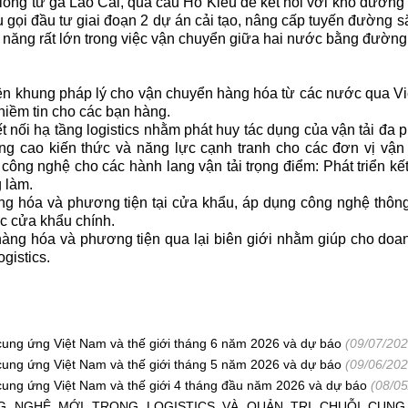
 lồng từ ga Lào Cai, qua cầu Hồ Kiều để kết nối với khổ đườ
 gọi đầu tư giai đoạn 2 dự án cải tạo, nâng cấp tuyến đường s
năng rất lớn trong việc vận chuyển giữa hai nước bằng đường 
iện khung pháp lý cho vận chuyển hàng hóa từ các nước qua Vi
niềm tin cho các bạn hàng.
t nối hạ tầng logistics nhằm phát huy tác dụng của vận tải đa
âng cao kiến thức và năng lực cạnh tranh cho các đơn vị vận
ng nghệ cho các hành lang vận tải trọng điểm: Phát triển kết
 làm.
ng hóa và phương tiện tại cửa khẩu, áp dụng công nghệ thông 
ác cửa khẩu chính.
hàng hóa và phương tiện qua lại biên giới nhằm giúp cho doa
ogistics.
i cung ứng Việt Nam và thế giới tháng 6 năm 2026 và dự báo
(09/07/202
i cung ứng Việt Nam và thế giới tháng 5 năm 2026 và dự báo
(09/06/202
i cung ứng Việt Nam và thế giới 4 tháng đầu năm 2026 và dự báo
(08/05
NG NGHỆ MỚI TRONG LOGISTICS VÀ QUẢN TRỊ CHUỖI CUN