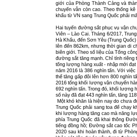
giới của Phòng Thành Cảng và thàn
chuyển vẫn còn cao. Theo thống kê
khẩu từ VN sang Trung Quốc phải mất
Hai tuyến đường sắt phục vụ vận c
Viên – Lào Cai. Tháng 6/2017, Trung
Hà Khẩu, đến Sơn Yêu (Trung Quốc) 
lên đến 862km, nhưng thời gian di ch
biên giới. Theo số liệu của Tổng côn
đường sắt tăng mạnh. Chỉ tính riêng
tổng lượng hàng xuất - nhập mới đạt
năm 2016 là 386 nghìn tấn. Với việc
thể tăng gấp đôi lên hơn 800 nghìn t
2016 tổng khối lượng vận chuyển hà
692 nghìn tấn. Trong đó, khối lượng 
số này đã đạt 443 nghìn tấn, tăng 11
Một khó khăn là hiện nay do chưa đ
Trung Quốc phải sang toa để chạy khổ
khi lượng hàng tăng cao mà năng lực
phía Trung Quốc đã khai thông Đườn
tiếng đồng hồ; Đường sắt cao tốc
2020 sau khi hoàn thành, đi từ Ph