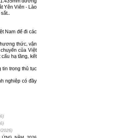
ng 1.435mm đường
ắt Yên Viên - Lào
sắt..
ệt Nam để đi các
 phương thức, vận
 chuyển của Việt
 cấu hạ tầng, kết
tin trong thủ tục
nh nghiệp có đầy
6)
6)
/2026)
G ỨNG NĂM 2026