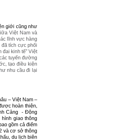
iên giới cũng như
giữa Việt Nam và
các lĩnh vực hàng
 đã tích cực phối
đai kinh tế” Việt
g các tuyến đường
ớc, tạo điều kiện
ư nhu cầu đi lại
hâu – Việt Nam –
được hoàn thiện,
hành Cảng - Động
 hình giao thông
(bao gồm cả điểm
2 và cơ sở thông
hẩu, du lịch biên