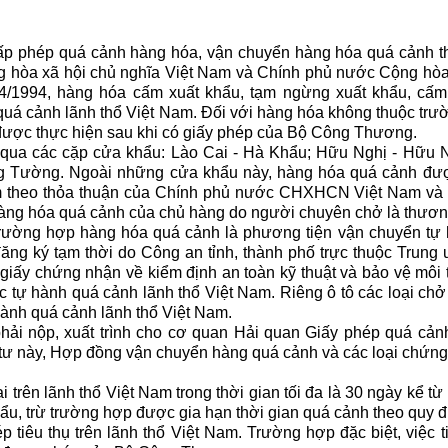
cấp phép quá cảnh hàng hóa, vận chuyển hàng hóa quá cảnh t
g hòa xã hội chủ nghĩa Việt Nam và Chính phủ nước Cộng hò
4/1994, hàng hóa cấm xuất khẩu, tạm ngừng xuất khẩu, cấm
á cảnh lãnh thổ Việt Nam. Đối với hàng hóa không thuộc trườ
 được thực hiện sau khi có giấy phép của Bộ Công Thương.
qua các cặp cửa khẩu: Lào Cai - Hà Khẩu; Hữu Nghị - Hữu 
g Tường. Ngoài những cửa khẩu này, hàng hóa quá cảnh đượ
m theo thỏa thuận của Chính phủ nước CHXHCN Việt Nam và
àng hóa quá cảnh của chủ hàng do người chuyên chở là thươ
 Trường hợp hàng hóa quá cảnh là phương tiện vận chuyển tự
đăng ký tạm thời do Công an tỉnh, thành phố trực thuộc Trung
giấy chứng nhận về kiểm định an toàn kỹ thuật và bảo vệ môi
c tự hành quá cảnh lãnh thổ Việt Nam. Riêng ô tô các loại ch
ành quá cảnh lãnh thổ Việt Nam.
ải nộp, xuất trình cho cơ quan Hải quan Giấy phép quá cả
tư này, Hợp đồng vận chuyển hàng quá cảnh và các loại chứng 
trên lãnh thổ Việt Nam trong thời gian tối đa là 30 ngày kể t
hẩu, trừ trường hợp được gia hạn thời gian quá cảnh theo quy đ
iêu thụ trên lãnh thổ Việt Nam. Trường hợp đặc biệt, việc t