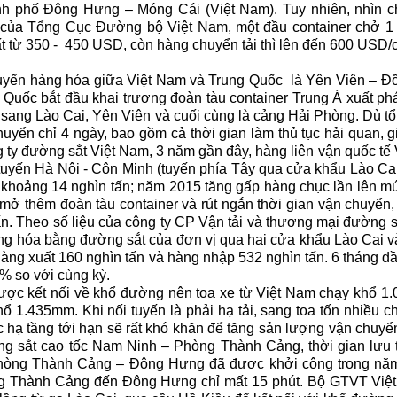
h phố Đông Hưng – Móng Cái (Việt Nam). Tuy nhiên, nhìn ch
 của Tổng Cục Đường bộ Việt Nam, một đầu container chở 1
 từ 350 - 450 USD, còn hàng chuyển tải thì lên đến 600 USD/c
huyển hàng hóa giữa Việt Nam và Trung Quốc là Yên Viên – 
 Quốc bắt đầu khai trương đoàn tàu container Trung Á xuất phá
sang Lào Cai, Yên Viên và cuối cùng là cảng Hải Phòng. Dù 
uyển chỉ 4 ngày, bao gồm cả thời gian làm thủ tục hải quan, g
g ty đường sắt Việt Nam, 3 năm gần đây, hàng liên vận quốc tế 
 tuyến Hà Nội - Côn Minh (tuyến phía Tây qua cửa khẩu Lào Ca
 khoảng 14 nghìn tấn; năm 2015 tăng gấp hàng chục lần lên mứ
 mở thêm đoàn tàu container và rút ngắn thời gian vận chuyển,
ấn. Theo số liệu của công ty CP Vận tải và thương mại đường 
ng hóa bằng đường sắt của đơn vị qua hai cửa khẩu Lào Cai 
hàng xuất 160 nghìn tấn và hàng nhập 532 nghìn tấn. 6 tháng 
8% so với cùng kỳ.
ược kết nối về khổ đường nên toa xe từ Việt Nam chạy khổ 
 1.435mm. Khi nối tuyến là phải hạ tải, sang toa tốn nhiều chi
 hạ tầng tới hạn sẽ rất khó khăn để tăng sản lượng vận chuyển
g sắt cao tốc Nam Ninh – Phòng Thành Cảng, thời gian lưu 
 Phòng Thành Cảng – Đông Hưng đã được khởi công trong nă
òng Thành Cảng đến Đông Hưng chỉ mất 15 phút. Bộ GTVT Việ