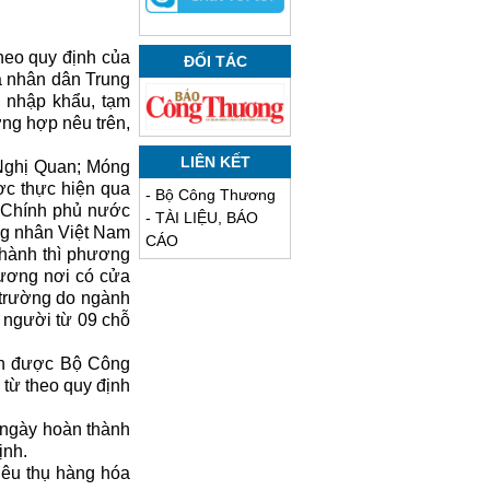
heo quy định của
ĐỐI TÁC
a nhân dân Trung
 nhập khẩu, tạm
ng hợp nêu trên,
LIÊN KẾT
Nghị Quan; Móng
c thực hiện qua
-
Bộ Công Thương
 Chính phủ nước
-
TÀI LIỆU, BÁO
ng nhân Việt Nam
CÁO
 hành thì phương
 ương nơi có cửa
 trường do ngành
ở người từ 09 chỗ
nh được Bộ Công
từ theo quy định
ừ ngày hoàn thành
ịnh.
iêu thụ hàng hóa