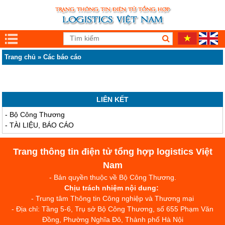
Trang chủ
»
Các báo cáo
LIÊN KẾT
-
Bộ Công Thương
-
TÀI LIỆU, BÁO CÁO
Trang thông tin điện tử tổng hợp logistics Việt
Nam
- Bản quyền thuộc về Bộ Công Thương.
Chịu trách nhiệm nội dung:
- Trung tâm Thông tin Công nghiệp và Thương mại
- Địa chỉ: Tầng 5-6, Trụ sở Bộ Công Thương, số 655 Phạm Văn
Đồng, Phường Nghĩa Đô, Thành phố Hà Nội