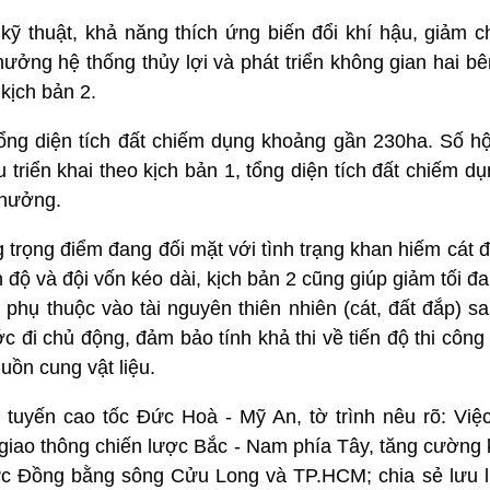
kỹ thuật, khả năng thích ứng biến đổi khí hậu, giảm c
ng hệ thống thủy lợi và phát triển không gian hai bên
kịch bản 2.
 tổng diện tích đất chiếm dụng khoảng gần 230ha. Số h
 triển khai theo kịch bản 1, tổng diện tích đất chiếm 
 hưởng.
g trọng điểm đang đối mặt với tình trạng khan hiếm cát
 độ và đội vốn kéo dài, kịch bản 2 cũng giúp giảm tối đa
ừ phụ thuộc vào tài nguyên thiên nhiên (cát, đất đắp) sa
ước đi chủ động, đảm bảo tính khả thi về tiến độ thi côn
uồn cung vật liệu.
ư tuyến cao tốc Đức Hoà - Mỹ An, tờ trình nêu rõ: Việ
giao thông chiến lược Bắc - Nam phía Tây, tăng cường k
ực Đồng bằng sông Cửu Long và TP.HCM; chia sẻ lưu 