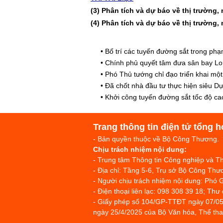
(3) Phân tích và dự báo về thị trườ
(4) Phân tích và dự báo về thị trườ
•
Bố trí các tuyến đường sắt trong p
•
Chính phủ quyết tâm đưa sân bay Lo
•
Phó Thủ tướng chỉ đạo triển khai mộ
•
Đã chốt nhà đầu tư thực hiện siêu D
•
Khởi công tuyến đường sắt tốc độ ca
Trang thông tin điện tử tổng h
- Bản quyền thuộc về Bộ Công Thương.
Chịu trách nhiệm nội dung:
- Trung tâm Thông tin Công nghiệp và 
- Địa chỉ: Tầng 5-6, Trụ sở Bộ Công T
- Người chịu trách nhiệm nội dung: Phó 
- Điện thoại liên lạc: 098 308 39 18; Thư
- Giấy phép số 104/GP-TTĐT ngày 07/05
ngày 25/4/2025 của Bộ Văn hóa, Thể thao