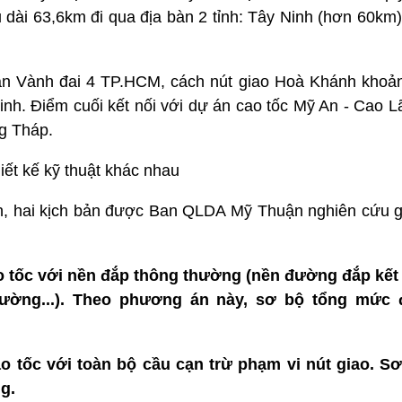
ều dài 63,6km đi qua địa bàn 2 tỉnh: Tây Ninh (hơn 60k
án Vành đai 4 TP.HCM, cách nút giao Hoà Khánh khoả
inh. Điểm cuối kết nối với dự án cao tốc Mỹ An - Cao L
ng Tháp.
hiết kế kỹ thuật khác nhau
n, hai kịch bản được Ban QLDA Mỹ Thuận nghiên cứu gắ
o tốc với nền đắp thông thường (nền đường đắp kết
đường...). Theo phương án này, sơ bộ tổng mức
o tốc với toàn bộ cầu cạn trừ phạm vi nút giao. S
g.