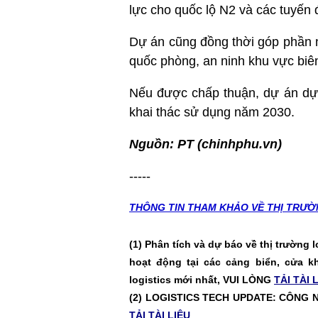
lực cho quốc lộ N2 và các tuyến
Dự án cũng đồng thời góp phần nâ
quốc phòng, an ninh khu vực biê
Nếu được chấp thuận, dự án dự 
khai thác sử dụng năm 2030.
Nguồn: PT (chinhphu.vn)
-----
THÔNG TIN T
HAM KHẢO VỀ THỊ TRƯỜ
(1) Phân tích và dự báo về thị trường l
hoạt động tại các cảng biển, cửa k
logistics mới nhất, VUI LÒNG
TẢI TÀI 
(2)
LOGISTICS TECH UPDATE: CÔNG N
TẢI TÀI LIỆU