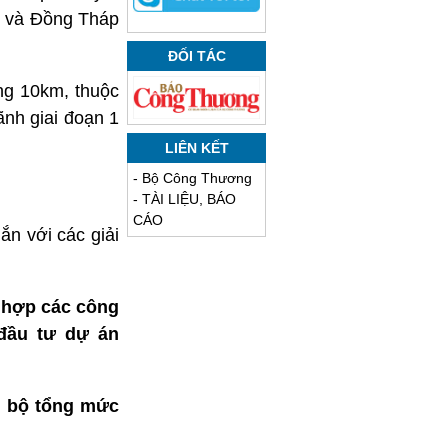
m) và Đồng Tháp
ĐỐI TÁC
ng 10km, thuộc
ãnh giai đoạn 1
LIÊN KẾT
-
Bộ Công Thương
-
TÀI LIỆU, BÁO
CÁO
n với các giải
 hợp các công
 đầu tư dự án
ơ bộ tổng mức