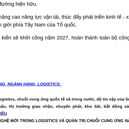
 đường hiện hữu.
ng cao năng lực vận tải, thúc đẩy phát triển kinh tế - 
n giới phía Tây Nam của Tổ quốc.
kiến sẽ khởi công năm 2027, hoàn thành toàn bộ công
NG, NGÀNH HÀNG, LOGISTICS
:
ogistics, chuỗi cung ứng quốc tế và trong nước, độ tin cậy của lịc
hẩu, thị trường giao nhận, chuyển phát, kho bãi, bất động s
LIỆU
GHỆ MỚI TRONG LOGISTICS VÀ QUẢN TRỊ CHUỖI CUNG ỨNG NĂM