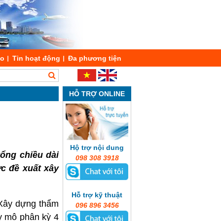
áo
Tin hoạt động
Đa phương tiện
HỖ TRỢ ONLINE
Hộ trợ nội dung
ổng chiều dài
098 308 3918
c đề xuất xây
Hỗ trợ kỹ thuật
 Xây dựng thẩm
096 896 3456
y mô phân kỳ 4