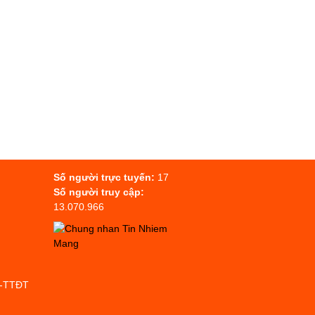
Số người trực tuyến:
17
Số người truy cập:
13.070.966
P-TTĐT