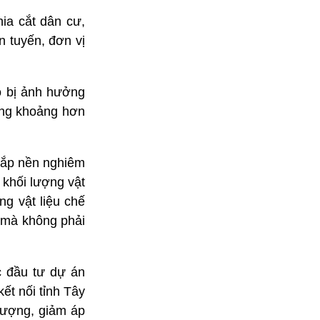
hia cắt dân cư,
 tuyến, đơn vị
ộ bị ảnh hưởng
dụng khoảng hơn
 đắp nền nghiêm
 khối lượng vật
ng vật liệu chế
g mà không phải
c đầu tư dự án
ết nối tỉnh Tây
lượng, giảm áp