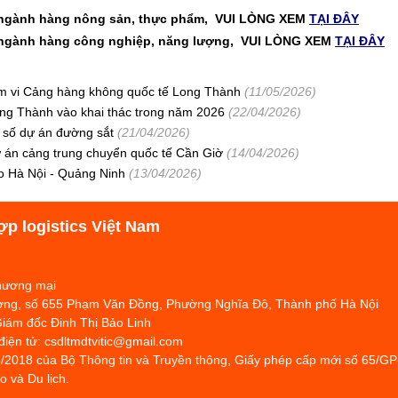
ng, ngành hàng nông sản, thực phẩm, VUI LÒNG XEM
TẠI ĐÂY
ng, ngành hàng công nghiệp, năng lượng, VUI LÒNG XEM
TẠI ĐÂY
hạm vi Cảng hàng không quốc tế Long Thành
(11/05/2026)
ng Thành vào khai thác trong năm 2026
(22/04/2026)
t số dự án đường sắt
(21/04/2026)
ự án cảng trung chuyển quốc tế Cần Giờ
(14/04/2026)
o Hà Nội - Quảng Ninh
(13/04/2026)
ợp logistics Việt Nam
Thương mại
hương, số 655 Phạm Văn Đồng, Phường Nghĩa Đô, Thành phố Hà Nội
Giám đốc Đinh Thị Bảo Linh
 điện tử: csdltmdtvitic@gmail.com
/2018 của Bộ Thông tin và Truyền thông, Giấy phép cấp mới số 65/G
 và Du lịch.