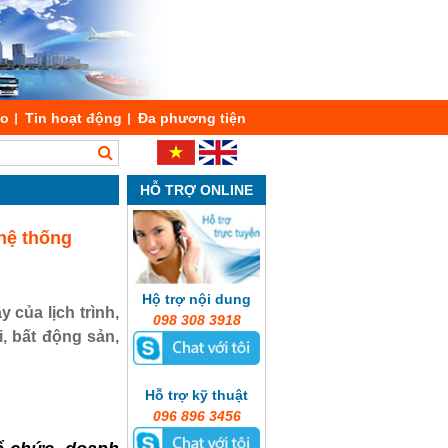
áo
Tin hoạt động
Đa phương tiện
HỖ TRỢ ONLINE
hệ thống
Hộ trợ nội dung
 của lịch trình,
098 308 3918
i, bất động sản,
Hỗ trợ kỹ thuật
096 896 3456