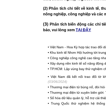
(2) Phân tích chi tiết về kinh tế, 
nông nghiệp, công nghiệp và các m
(3)
Phân tích biến động các chỉ ti
báo, vui lòng xem
TẠI ĐÂY
•
Việt Nam - Hoa Kỳ hợp tác trao đổi 
•
Khu kinh tế Nhơn Hội hướng tới trung 
•
Công nghiệp công nghệ cao tăng nhanh
•
Xây dựng nền kinh tế số năng động dự
•
TP.HCM: Lập vùng bay thử nghiệm cho
•
Việt Nam đã kết nối trao đổi tờ 
(03/06/2024)
•
Thương mại điện tử bùng nổ, đòi hỏi 
•
Thương mại điện tử xuyên biên giới: 
•
Số hóa dữ liệu quản lý, hỗ trợ cải th
•
Trung Quốc thử nghiệm hệ thống 