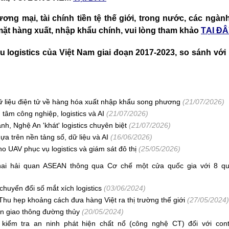
thương mại, tài chính tiền tệ thế giới, trong nước, các ngà
ặt hàng xuất, nhập khẩu chính, vui lòng tham khảo
TẠI Đ
êu logistics của Việt Nam giai đoạn 2017-2023, so sánh vớ
dữ liệu điện tử về hàng hóa xuất nhập khẩu song phương
(21/07/2026)
tâm công nghiệp, logistics và AI
(21/07/2026)
, Nghệ An 'khát' logistics chuyên biệt
(21/07/2026)
a trên nền tảng số, dữ liệu và AI
(16/06/2026)
 UAV phục vụ logistics và giám sát đô thị
(25/05/2026)
khai hải quan ASEAN thông qua Cơ chế một cửa quốc gia với 8 quố
chuyển đổi số mắt xích logistics
(03/06/2024)
Thu hẹp khoảng cách đưa hàng Việt ra thị trường thế giới
(27/05/2024)
iện giao thông đường thủy
(20/05/2024)
kiểm tra an ninh phát hiện chất nổ (công nghệ CT) đối với con