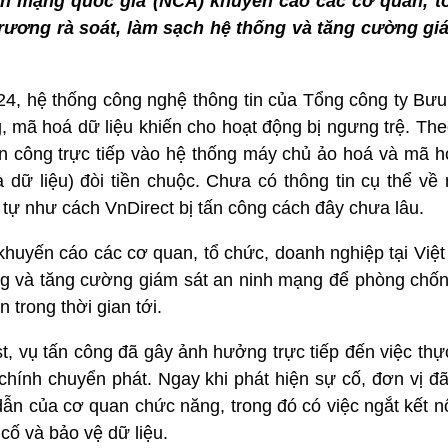
inh mạng quốc gia (NCA) khuyến cáo các cơ quan, t
trương rà soát, làm sạch hệ thống và tăng cường gi
4, hệ thống công nghệ thông tin của Tổng công ty Bưu
ng, mã hoá dữ liệu khiến cho hoạt động bị ngưng trệ. Th
tấn công trực tiếp vào hệ thống máy chủ ảo hoá và mã h
 dữ liệu) đòi tiền chuộc. Chưa có thông tin cụ thể về
tự như cách VnDirect bị tấn công cách đây chưa lâu.
khuyến cáo các cơ quan, tổ chức, doanh nghiệp tại Việ
ống và tăng cường giám sát an ninh mạng để phòng chốn
 trong thời gian tới.
, vụ tấn công đã gây ảnh hưởng trực tiếp đến việc thự
chính chuyển phát. Ngay khi phát hiện sự cố, đơn vị đã
n của cơ quan chức năng, trong đó có việc ngắt kết nố
cố và bảo vệ dữ liệu.