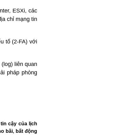
nter, ESXi, các
ịa chỉ mạng tin
u tố (2-FA) với
(log) liên quan
giải pháp phòng
tin cậy của lịch
ho bãi, bất động