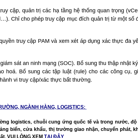
 truy cập, quản trị các hạ tầng hệ thống quan trọng (vCe
). Chỉ cho phép truy cập mục đích quản trị từ một số đ
 quyền truy cập PAM và xem xét áp dụng xác thực đa yế
g giám sát an ninh mạng (SOC). Bổ sung thu thập nhật ký 
ảo hoá. Bổ sung các tập luật (rule) cho các công cụ, 
hành vi truy cập/xác thực bất thường.
TRƯỜNG, NGÀNH HÀNG, LOGISTICS:
ường logistics, chuỗi cung ứng quốc tế và trong nước, độ 
 cảng biển, cửa khẩu, thị trường giao nhận, chuyển phát, k
nhất, VUI LÒNG XEM
TẠI ĐÂY