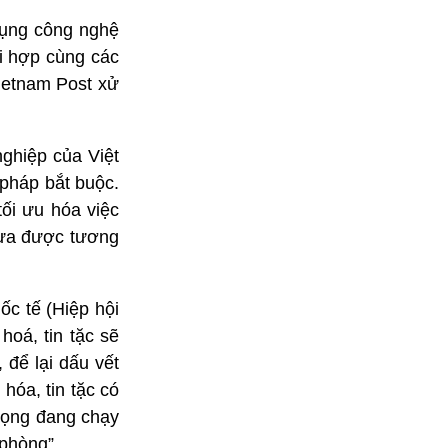
dụng công nghệ
i hợp cùng các
Vietnam Post xử
ghiệp của Việt
 pháp bắt buộc.
tối ưu hóa việc
hưa được tương
c tế (Hiệp hội
hoá, tin tặc sẽ
 để lại dấu vết
hóa, tin tặc có
trọng đang chạy
 phòng”.