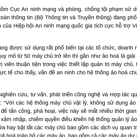
 gồm Cục An ninh mạng và phòng, chống tội phạm sử 
oàn thông tin (Bộ Thông tin và Truyền thông) đang phố
n của Hiệp hội An ninh mạng quốc gia tích cực hỗ trợ 
ng được sử dụng rất phổ biến tại các tổ chức, doanh n
uy mô từ 50 máy chủ trở lên thì gần như ảo hoá là giải
 viên thuận tiện trong việc thiết lập quản trị máy chủ, 
hực tế cho thấy, vấn đề an ninh cho hệ thống ảo hoá c
hiên cứu, tư vấn, phát triển công nghệ và Hợp tác quố
: “Với các hệ thống máy chủ vật lý, không sử dụng ảo 
để tấn công, phá hoại, việc này sẽ mất nhiều thời gian,
u xâm nhập, chiếm quyền điều khiển hệ thống quản lý ảo 
sửa hay bật tắt các máy chủ bao gồm các dịch vụ quan 
ể mã hoá toàn bộ các máy ảo, bao gồm cả các máy ảo dự