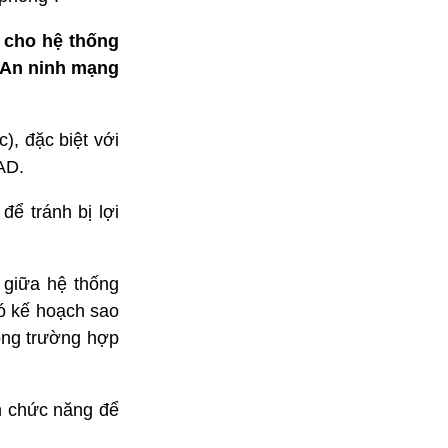
 cho hệ thống
i An ninh mạng
), đặc biệt với
AD.
để tránh bị lợi
 giữa hệ thống
ó kế hoạch sao
ong trường hợp
an chức năng để