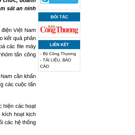
ổ chức, doanh
ám sát an ninh
ĐỐI TÁC
 điện Việt Nam
eo kết quả phân
LIÊN KẾT
oá các file máy
-
Bộ Công Thương
 nhóm tấn công
-
TÀI LIỆU, BÁO
CÁO
t Nam cần khẩn
g các cuộc tấn
c hiện các hoạt
 kích hoạt kịch
i các hệ thống