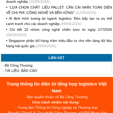
doanh nghiệp
(16/05/2026)
•
“LỰA CHỌN CHẤT LIỆU PALLET: CẦN CÁI NHÌN TOÀN DIỆN
VỀ CHI PHÍ, CÔNG NGHỆ VÀ BỀN VỮNG”
(12/05/2026)
•
AI định hình tương lai ngành logistics: Đòn bẩy tạo ra ưu thế
cạnh tranh cho các doanh nghiệp
(09/05/2026)
•
Chi tiết 10 nhóm công nghệ chiến lược từ ngày 1/7/2026
(08/05/2026)
•
Singapore phân bổ hàng trăm triệu đầu tư cho nền tảng dữ liệu
hàng hải quốc gia
(29/04/2026)
LIÊN KẾT
-
Bộ Công Thương
-
TÀI LIỆU, BÁO CÁO
Trang thông tin điện tử tổng hợp logistics Việt
Nam
- Bản quyền thuộc về Bộ Công Thương.
Chịu trách nhiệm nội dung:
- Trung tâm Thông tin Công nghiệp và Thương mại
- Địa chỉ: Tầng 5-6, Trụ sở Bộ Công Thương, số 655 Phạm Văn