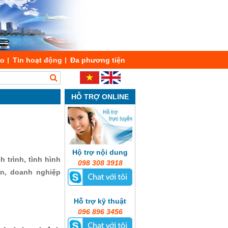
áo
Tin hoạt động
Đa phương tiện
HỖ TRỢ ONLINE
Hộ trợ nội dung
 trình, tình hình
098 308 3918
ản, doanh nghiệp
Hỗ trợ kỹ thuật
096 896 3456