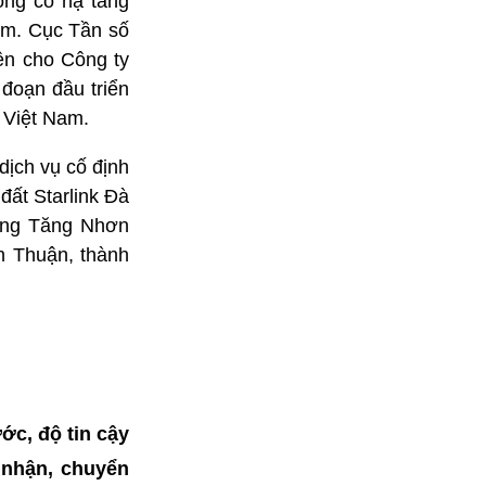
ông có hạ tầng
am. Cục Tần số
iện cho Công ty
đoạn đầu triển
i Việt Nam.
dịch vụ cố định
đất Starlink Đà
ường Tăng Nhơn
n Thuận, thành
ớc, độ tin cậy
o nhận, chuyển