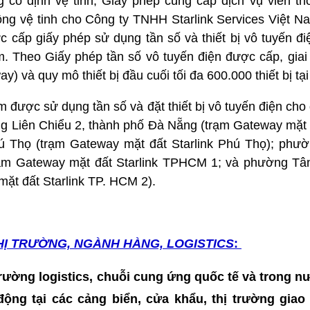
g cố định vệ tinh; Giấy phép cung cấp dịch vụ viễn th
ộng vệ tinh cho Công ty TNHH Starlink Services Việt N
c cấp giấy phép sử dụng tần số và thiết bị vô tuyến đ
. Theo Giấy phép tần số vô tuyến điện được cấp, giai 
) và quy mô thiết bị đầu cuối tối đa 600.000 thiết bị tạ
m được sử dụng tần số và đặt thiết bị vô tuyến điện cho 
ờng Liên Chiểu 2, thành phố Đà Nẵng (trạm Gateway mặt 
hú Thọ (trạm Gateway mặt đất Starlink Phú Thọ); ph
rạm Gateway mặt đất Starlink TPHCM 1; và phường Tâ
ặt đất Starlink TP. HCM 2).
HỊ TRƯỜNG, NGÀNH HÀNG, LOGISTICS
:
 trường logistics, chuỗi cung ứng quốc tế và trong nư
t động tại các cảng biển, cửa khẩu, thị trường gia