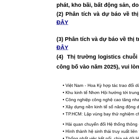
phát, kho bãi, bất động sản, 
(2) Phân tích và dự báo về 
ĐÂY
(3) Phân tích và dự báo về t
ĐÂY
(4)
Thị trường logistics chuỗi
công bố vào năm 2025)
, vui lò
•
Việt Nam - Hoa Kỳ hợp tác trao đổi 
•
Khu kinh tế Nhơn Hội hướng tới trung 
•
Công nghiệp công nghệ cao tăng nhanh
•
Xây dựng nền kinh tế số năng động dự
•
TP.HCM: Lập vùng bay thử nghiệm cho
•
Hải quan chuyển đổi Hệ thống thông
•
Hình thành hệ sinh thái truy xuất liên
•
Thống nhất việc kết nối, chia sẻ dữ l