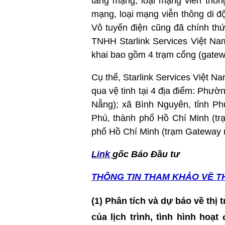
tầng mạng, loại mạng viễn thôn
mạng, loại mạng viễn thông di đ
Vô tuyến điện cũng đã chính thứ
TNHH Starlink Services Việt Nam
khai bao gồm 4 trạm cổng (gateway
Cụ thể, Starlink Services Việt Na
qua vệ tinh tại 4 địa điểm: Phư
Nẵng); xã Bình Nguyên, tỉnh P
Phú, thành phố Hồ Chí Minh (t
phố Hồ Chí Minh (trạm Gateway m
Link
gốc Báo Đầu tư
THÔNG TIN T
HAM KHẢO VỀ T
(1) Phân tích và dự báo về thị
của lịch trình, tình hình hoạ