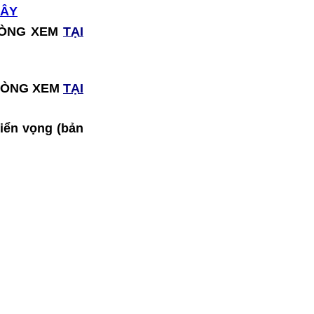
ĐÂY
I LÒNG XEM
TẠI
I LÒNG XEM
TẠI
riển vọng (bản