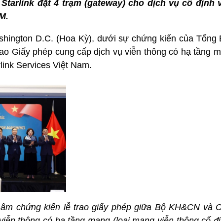
Starlink đặt 4 trạm (gateway) cho dịch vụ cố định vệ
M.
ashington D.C. (Hoa Kỳ), dưới sự chứng kiến của Tổng 
o Giấy phép cung cấp dịch vụ viễn thông có hạ tầng mạ
rlink Services Việt Nam.
Lâm chứng kiến lễ trao giấy phép giữa Bộ KH&CN và Cô
viễn thông có hạ tầng mạng (loại mạng viễn thông cố đị