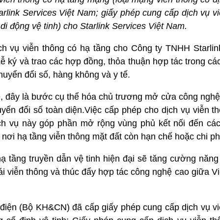
rlink Services Việt Nam; giấy phép cung cấp dịch vụ v
di động vệ tinh) cho Starlink Services Việt Nam.
ch vụ viễn thông có hạ tầng cho Công ty TNHH Starlink
 ký và trao các hợp đồng, thỏa thuận hợp tác trong các
uyển đổi số, hàng không và y tế.
 đây là bước cụ thể hóa chủ trương mở cửa công nghệ,
yển đổi số toàn diện.Việc cấp phép cho dịch vụ viễn th
ch vụ này góp phần mở rộng vùng phủ kết nối đến cá
– nơi hạ tầng viễn thông mặt đất còn hạn chế hoặc chi ph
ạ tầng truyền dẫn vệ tinh hiện đại sẽ tăng cường năng
hái viễn thông và thúc đẩy hợp tác công nghệ cao giữa 
 điện (Bộ KH&CN) đã cấp giấy phép cung cấp dịch vụ vi