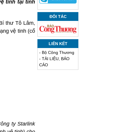
 tinh tại tỉnh
ĐỐI TÁC
Bí thư Tô Lâm,
ng vệ tinh (cố
LIÊN KẾT
-
Bộ Công Thương
-
TÀI LIỆU, BÁO
CÁO
ng ty Starlink
nh vệ tinh) cho