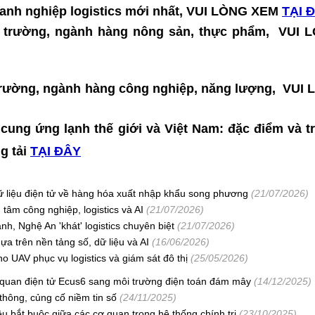
doanh nghiệp logistics mới nhất, VUI LÒNG XEM
TẠI 
thị trường, ngành hàng nông sản, thực phẩm, VU
hị trường, ngành hàng công nghiệp, năng lượng, VU
 cung ứng lạnh thế giới và Việt Nam: đặc điểm và t
ng tải
TẠI ĐÂY
dữ liệu điện tử về hàng hóa xuất nhập khẩu song phương
(21/07/2026)
tâm công nghiệp, logistics và AI
(21/07/2026)
, Nghệ An 'khát' logistics chuyên biệt
(21/07/2026)
a trên nền tảng số, dữ liệu và AI
(16/06/2026)
 UAV phục vụ logistics và giám sát đô thị
(25/05/2026)
 quan điện tử Ecus6 sang môi trường điện toán đám mây
(14/12/2025)
 thông, củng cố niềm tin số
(24/11/2025)
iệu bắt buộc giữa các cơ quan trong hệ thống chính trị
(23/10/2025)