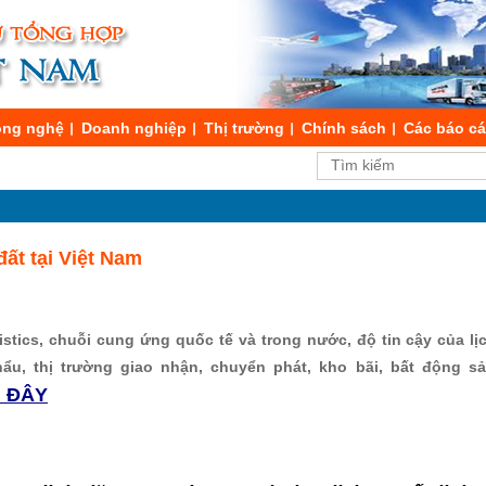
ng nghệ
Doanh nghiệp
Thị trường
Chính sách
Các báo c
đất tại Việt Nam
stics, chuỗi cung ứng quốc tế và trong nước, độ tin cậy của lịch
hẩu, thị trường giao nhận, chuyển phát, kho bãi, bất động s
I ĐÂY