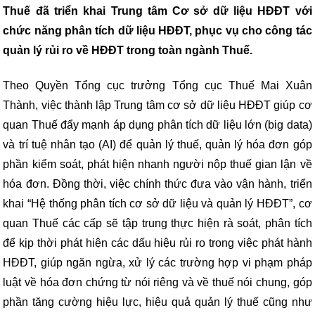
Thuế đã triển khai Trung tâm Cơ sở dữ liệu HĐĐT với
chức năng phân tích dữ liệu HĐĐT, phục vụ cho công tác
quản lý rủi ro về HĐĐT trong toàn ngành Thuế.
Theo Quyền Tổng cục trưởng Tổng cục Thuế Mai Xuân
Thành, việc thành lập Trung tâm cơ sở dữ liệu HĐĐT giúp cơ
quan Thuế đẩy mạnh áp dụng phân tích dữ liệu lớn (big data)
và trí tuệ nhân tạo (AI) để quản lý thuế, quản lý hóa đơn góp
phần kiểm soát, phát hiện nhanh người nộp thuế gian lận về
hóa đơn. Đồng thời, việc chính thức đưa vào vận hành, triển
khai “Hệ thống phân tích cơ sở dữ liệu và quản lý HĐĐT”, cơ
quan Thuế các cấp sẽ tập trung thực hiện rà soát, phân tích
để kịp thời phát hiện các dấu hiệu rủi ro trong việc phát hành
HĐĐT, giúp ngăn ngừa, xử lý các trường hợp vi phạm pháp
luật về hóa đơn chứng từ nói riêng và về thuế nói chung, góp
phần tăng cường hiệu lực, hiệu quả quản lý thuế cũng như