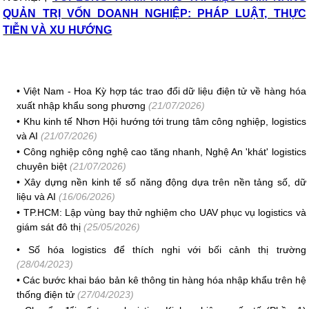
QUẢN TRỊ VỐN DOANH NGHIỆP: PHÁP LUẬT, THỰC
TIỄN VÀ XU HƯỚNG
•
Việt Nam - Hoa Kỳ hợp tác trao đổi dữ liệu điện tử về hàng hóa
xuất nhập khẩu song phương
(21/07/2026)
•
Khu kinh tế Nhơn Hội hướng tới trung tâm công nghiệp, logistics
và AI
(21/07/2026)
•
Công nghiệp công nghệ cao tăng nhanh, Nghệ An 'khát' logistics
chuyên biệt
(21/07/2026)
•
Xây dựng nền kinh tế số năng động dựa trên nền tảng số, dữ
liệu và AI
(16/06/2026)
•
TP.HCM: Lập vùng bay thử nghiệm cho UAV phục vụ logistics và
giám sát đô thị
(25/05/2026)
•
Số hóa logistics để thích nghi với bối cảnh thị trường
(28/04/2023)
•
Các bước khai báo bản kê thông tin hàng hóa nhập khẩu trên hệ
thống điện tử
(27/04/2023)