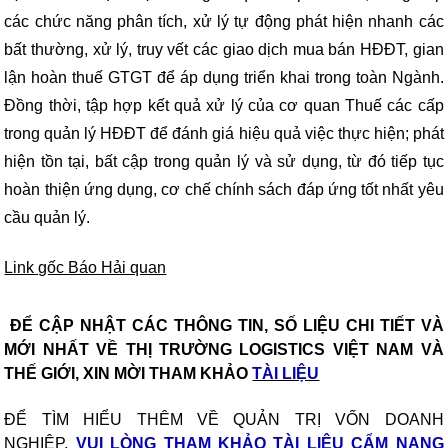
các chức năng phân tích, xử lý tự động phát hiện nhanh các
bất thường, xử lý, truy vết các giao dịch mua bán HĐĐT, gian
lận hoàn thuế GTGT để áp dụng triển khai trong toàn Ngành.
Đồng thời, tập hợp kết quả xử lý của cơ quan Thuế các cấp
trong quản lý HĐĐT để đánh giá hiệu quả việc thực hiện; phát
hiện tồn tại, bất cập trong quản lý và sử dụng, từ đó tiếp tục
hoàn thiện ứng dụng, cơ chế chính sách đáp ứng tốt nhất yêu
cầu quản lý.
Link gốc Báo Hải quan
ĐỂ CẬP NHẬT CÁC THÔNG TIN, SỐ LIỆU CHI TIẾT VÀ
MỚI NHẤT VỀ THỊ TRƯỜNG LOGISTICS VIỆT NAM VÀ
THẾ GIỚI, XIN MỜI THAM KHẢO
TÀI LIỆU
ĐỂ TÌM HIỂU THÊM VỀ QUẢN TRỊ VỐN DOANH
NGHIỆP,
VUI
LÒNG THAM KHẢO
TÀI LIỆU CẨM NANG