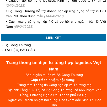
•
Chuyển đổi số trong logistics: Kinh nghiệm quốc tế (Phần 1)
(24/04/2023)
•
Bộ Công Thương hỗ trợ doanh nghiệp ứng dụng hỗ trợ in C/O
trên PDF theo đúng mẫu
(14/04/2023)
•
Cách mạng công nghiệp 4.0 và cơ hội cho ngành bán lẻ Việt
Nam
(09/04/2023)
LIÊN KẾT
-
Bộ Công Thương
-
TÀI LIỆU, BÁO CÁO
Trang thông tin điện tử tổng hợp logistics Việt
Nam
- Bản quyền thuộc về Bộ Công Thương.
Chịu trách nhiệm nội dung:
- Trung tâm Thông tin Công nghiệp và Thương mại
- Địa chỉ: Tầng 5-6, Trụ sở Bộ Công Thương, số 655 Phạm Văn
Đồng, Phường Nghĩa Đô, Thành phố Hà Nội
- Người chịu trách nhiệm nội dung: Phó Giám đốc Đinh Thị Bảo
Linh