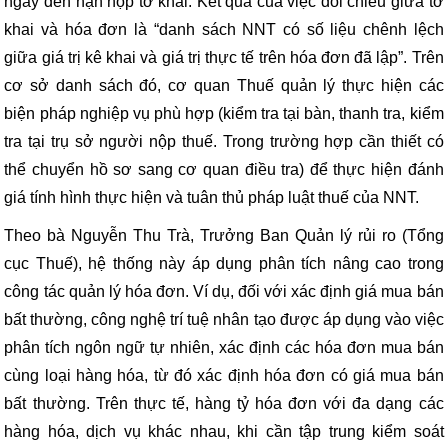
ngày đến hạn nộp tờ khai. Kết quả của việc đối chiếu giữa tờ
khai và hóa đơn là “danh sách NNT có số liệu chênh lệch
giữa giá trị kê khai và giá trị thực tế trên hóa đơn đã lập”. Trên
cơ sở danh sách đó, cơ quan Thuế quản lý thực hiện các
biện pháp nghiệp vụ phù hợp (kiểm tra tại bàn, thanh tra, kiểm
tra tại trụ sở người nộp thuế. Trong trường hợp cần thiết có
thể chuyển hồ sơ sang cơ quan điều tra) để thực hiện đánh
giá tính hình thực hiện và tuân thủ pháp luật thuế của NNT.
Theo bà Nguyễn Thu Trà, Trưởng Ban Quản lý rủi ro (Tổng
cục Thuế), hệ thống này áp dụng phân tích nâng cao trong
công tác quản lý hóa đơn. Ví dụ, đối với xác định giá mua bán
bất thường, công nghệ trí tuệ nhân tạo được áp dụng vào việc
phân tích ngôn ngữ tự nhiên, xác định các hóa đơn mua bán
cùng loại hàng hóa, từ đó xác định hóa đơn có giá mua bán
bất thường. Trên thực tế, hàng tỷ hóa đơn với đa dạng các
hàng hóa, dịch vụ khác nhau, khi cần tập trung kiểm soát