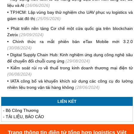
liệu và AI
(16/06/2026)
•
TP.HCM: Lập vùng bay thử nghiệm cho UAV phục vụ logistics và
giám sát đô thị
(25/05/2026)
•
Phát triển nền tảng Cơ chế một cửa quốc gia trên blockchain
Zetrix
(29/09/2024)
•
Chính thức ra mắt phiên bản eTax Mobile mới 3.2.0
(30/08/2024)
•
Digital Supply Chain Hub: Kinh nghiệm ứng dụng công nghệ sâu
để chuyển đổi chuỗi cung ứng
(29/08/2024)
•
Kiểm soát rủi ro về thuế trong kinh doanh thương mại điện tử
(06/08/2024)
•
IATA công bố và khuyến khích sử dụng các công cụ đo lường
nhiên liệu trong vận tải hàng không
(28/06/2024)
LIÊN KẾT
-
Bộ Công Thương
-
TÀI LIỆU, BÁO CÁO
Trang thông tin điện tử tổng hợp logistics Việt