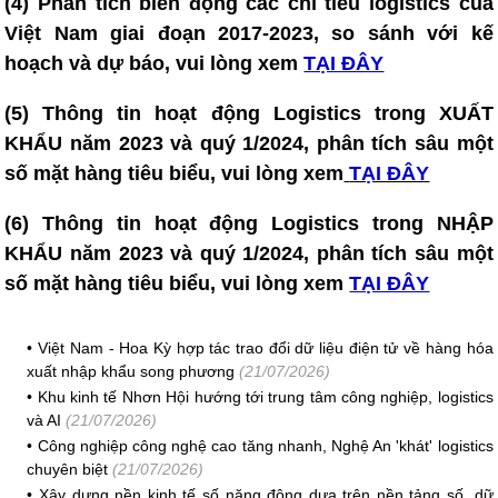
(4)
Phân tích biến động các chỉ tiêu logistics của
Việt Nam giai đoạn 2017-2023, so sánh với kế
hoạch và dự báo, vui lòng xem
TẠI ĐÂY
(5)
Thông tin hoạt động Logistics trong XUẤT
KHẨU năm 2023 và quý 1/2024, phân tích sâu một
số mặt hàng tiêu biểu, vui lòng xem
TẠI ĐÂY
(6)
Thông tin hoạt động Logistics trong NHẬP
KHẨU năm 2023 và quý 1/2024, phân tích sâu một
số mặt hàng tiêu biểu, vui lòng xem
TẠI ĐÂY
•
Việt Nam - Hoa Kỳ hợp tác trao đổi dữ liệu điện tử về hàng hóa
xuất nhập khẩu song phương
(21/07/2026)
•
Khu kinh tế Nhơn Hội hướng tới trung tâm công nghiệp, logistics
và AI
(21/07/2026)
•
Công nghiệp công nghệ cao tăng nhanh, Nghệ An 'khát' logistics
chuyên biệt
(21/07/2026)
•
Xây dựng nền kinh tế số năng động dựa trên nền tảng số, dữ