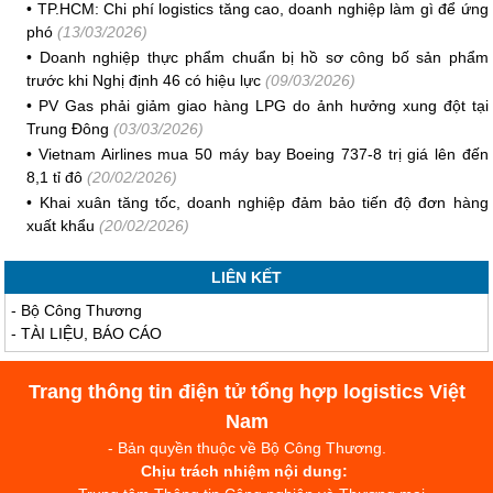
•
TP.HCM: Chi phí logistics tăng cao, doanh nghiệp làm gì để ứng
phó
(13/03/2026)
•
Doanh nghiệp thực phẩm chuẩn bị hồ sơ công bố sản phẩm
trước khi Nghị định 46 có hiệu lực
(09/03/2026)
•
PV Gas phải giảm giao hàng LPG do ảnh hưởng xung đột tại
Trung Đông
(03/03/2026)
•
Vietnam Airlines mua 50 máy bay Boeing 737-8 trị giá lên đến
8,1 tỉ đô
(20/02/2026)
•
Khai xuân tăng tốc, doanh nghiệp đảm bảo tiến độ đơn hàng
xuất khẩu
(20/02/2026)
LIÊN KẾT
-
Bộ Công Thương
-
TÀI LIỆU, BÁO CÁO
Trang thông tin điện tử tổng hợp logistics Việt
Nam
- Bản quyền thuộc về Bộ Công Thương.
Chịu trách nhiệm nội dung: