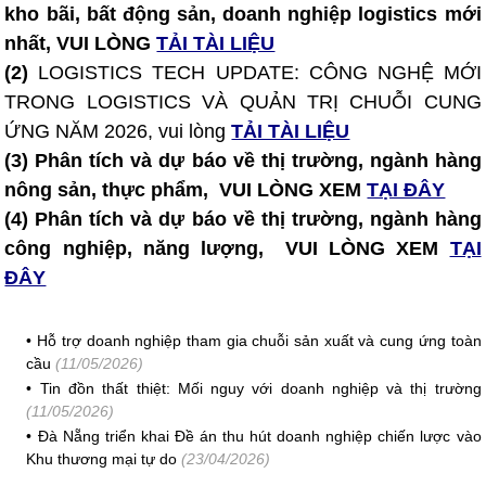
kho bãi, bất động sản, doanh nghiệp logistics mới
nhất, VUI LÒNG
TẢI TÀI LIỆU
(2)
LOGISTICS TECH UPDATE: CÔNG NGHỆ MỚI
TRONG LOGISTICS VÀ QUẢN TRỊ CHUỖI CUNG
ỨNG NĂM 2026, vui lòng
TẢI TÀI LIỆU
(3) Phân tích và dự báo về thị trường, ngành hàng
nông sản, thực phẩm, VUI LÒNG XEM
TẠI ĐÂY
(4) Phân tích và dự báo về thị trường, ngành hàng
công nghiệp, năng lượng, VUI LÒNG XEM
TẠI
ĐÂY
•
Hỗ trợ doanh nghiệp tham gia chuỗi sản xuất và cung ứng toàn
cầu
(11/05/2026)
•
Tin đồn thất thiệt: Mối nguy với doanh nghiệp và thị trường
(11/05/2026)
•
Đà Nẵng triển khai Đề án thu hút doanh nghiệp chiến lược vào
Khu thương mại tự do
(23/04/2026)