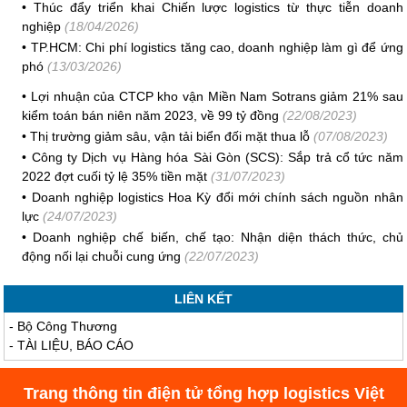
•
Thúc đẩy triển khai Chiến lược logistics từ thực tiễn doanh
nghiệp
(18/04/2026)
•
TP.HCM: Chi phí logistics tăng cao, doanh nghiệp làm gì để ứng
phó
(13/03/2026)
•
Lợi nhuận của CTCP kho vận Miền Nam Sotrans giảm 21% sau
kiểm toán bán niên năm 2023, về 99 tỷ đồng
(22/08/2023)
•
Thị trường giảm sâu, vận tải biển đối mặt thua lỗ
(07/08/2023)
•
Công ty Dịch vụ Hàng hóa Sài Gòn (SCS): Sắp trả cổ tức năm
2022 đợt cuối tỷ lệ 35% tiền mặt
(31/07/2023)
•
Doanh nghiệp logistics Hoa Kỳ đổi mới chính sách nguồn nhân
lực
(24/07/2023)
•
Doanh nghiệp chế biến, chế tạo: Nhận diện thách thức, chủ
động nối lại chuỗi cung ứng
(22/07/2023)
LIÊN KẾT
-
Bộ Công Thương
-
TÀI LIỆU, BÁO CÁO
Trang thông tin điện tử tổng hợp logistics Việt