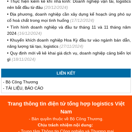
•
Thực hiện kiểm kê khí nhà kính: Doanh nghiệp vận tải, logistics
nên bắt đầu từ đâu
(20/12/2024)
•
Địa phương, doanh nghiệp cần xây dựng kế hoạch ứng phó sự
cố hoá chất trong mọi tình huống
(17/12/2024)
•
Tình hình doanh nghiệp và đầu tư tháng 11 và 11 tháng năm
2024
(16/12/2024)
•
Khuyến khích doanh nghiệp Hoa Kỳ đầu tư vào ngành bán dẫn,
năng lượng tái tạo, logistics
(27/11/2024)
•
Quy định mới về kê khai giá dịch vụ, doanh nghiệp cảng biển lợi
gì
(18/11/2024)
LIÊN KẾT
-
Bộ Công Thương
-
TÀI LIỆU, BÁO CÁO
Trang thông tin điện tử tổng hợp logistics Việt
Nam
- Bản quyền thuộc về Bộ Công Thương.
Chịu trách nhiệm nội dung:
- Trung tâm Thông tin Công nghiệp và Thương mại