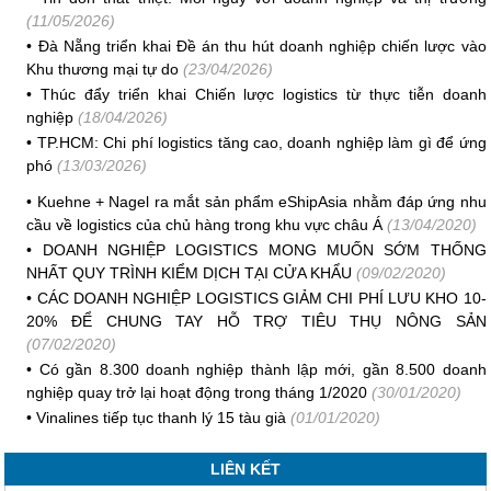
(11/05/2026)
•
Đà Nẵng triển khai Đề án thu hút doanh nghiệp chiến lược vào
Khu thương mại tự do
(23/04/2026)
•
Thúc đẩy triển khai Chiến lược logistics từ thực tiễn doanh
nghiệp
(18/04/2026)
•
TP.HCM: Chi phí logistics tăng cao, doanh nghiệp làm gì để ứng
phó
(13/03/2026)
•
Kuehne + Nagel ra mắt sản phẩm eShipAsia nhằm đáp ứng nhu
cầu về logistics của chủ hàng trong khu vực châu Á
(13/04/2020)
•
DOANH NGHIỆP LOGISTICS MONG MUỐN SỚM THỐNG
NHẤT QUY TRÌNH KIỂM DỊCH TẠI CỬA KHẨU
(09/02/2020)
•
CÁC DOANH NGHIỆP LOGISTICS GIẢM CHI PHÍ LƯU KHO 10-
20% ĐỂ CHUNG TAY HỖ TRỢ TIÊU THỤ NÔNG SẢN
(07/02/2020)
•
Có gần 8.300 doanh nghiệp thành lập mới, gần 8.500 doanh
nghiệp quay trở lại hoạt động trong tháng 1/2020
(30/01/2020)
•
Vinalines tiếp tục thanh lý 15 tàu già
(01/01/2020)
LIÊN KẾT