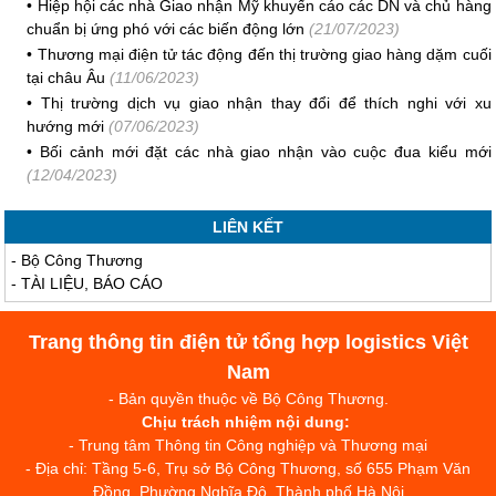
•
Hiệp hội các nhà Giao nhận Mỹ khuyến cáo các DN và chủ hàng
chuẩn bị ứng phó với các biến động lớn
(21/07/2023)
•
Thương mại điện tử tác động đến thị trường giao hàng dặm cuối
tại châu Âu
(11/06/2023)
•
Thị trường dịch vụ giao nhận thay đổi để thích nghi với xu
hướng mới
(07/06/2023)
•
Bối cảnh mới đặt các nhà giao nhận vào cuộc đua kiểu mới
(12/04/2023)
LIÊN KẾT
-
Bộ Công Thương
-
TÀI LIỆU, BÁO CÁO
Trang thông tin điện tử tổng hợp logistics Việt
Nam
- Bản quyền thuộc về Bộ Công Thương.
Chịu trách nhiệm nội dung:
- Trung tâm Thông tin Công nghiệp và Thương mại
- Địa chỉ: Tầng 5-6, Trụ sở Bộ Công Thương, số 655 Phạm Văn
Đồng, Phường Nghĩa Đô, Thành phố Hà Nội