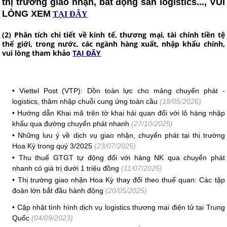
thị trường giao nhận, bất động sản logistics..., VUI
LÒNG XEM
TẠI ĐÂY
(2) Phân tích chi tiết về kinh tế, thương mại, tài chính tiền tệ
thế giới, trong nước, các ngành hàng xuất, nhập khẩu chính,
vui lòng tham khảo
TẠI ĐÂY
•
Viettel Post (VTP): Dồn toàn lực cho mảng chuyển phát -
logistics, thâm nhập chuỗi cung ứng toàn cầu
(18/05/2026)
•
Hướng dẫn Khai mã trên tờ khai hải quan đối với lô hàng nhập
khẩu qua đường chuyển phát nhanh
(27/10/2025)
•
Những lưu ý về dịch vụ giao nhận, chuyển phát tại thị trường
Hoa Kỳ trong quý 3/2025
(23/07/2025)
•
Thu thuế GTGT tự động đối với hàng NK qua chuyển phát
nhanh có giá trị dưới 1 triệu đồng
(11/07/2025)
•
Thị trường giao nhận Hoa Kỳ thay đổi theo thuế quan: Các tập
đoàn lớn bắt đầu hành động
(20/05/2025)
•
Cập nhật tình hình dịch vụ logistics thương mại điện tử tại Trung
Quốc
(04/09/2023)