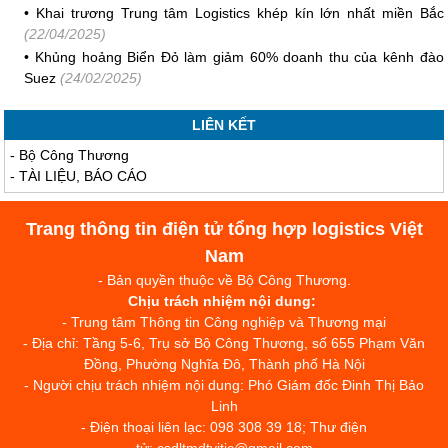
•
Khai trương Trung tâm Logistics khép kín lớn nhất miền Bắc
(22/04/2025)
•
Khủng hoảng Biển Đỏ làm giảm 60% doanh thu của kênh đào
Suez
(24/02/2025)
LIÊN KẾT
-
Bộ Công Thương
-
TÀI LIỆU, BÁO CÁO
Trang thông tin điện tử tổng hợp logistics Việt
Nam
- Bản quyền thuộc về Bộ Công Thương.
Chịu trách nhiệm nội dung:
- Trung tâm Thông tin Công nghiệp và Thương mại
- Địa chỉ: Tầng 5-6, Trụ sở Bộ Công Thương, số 655 Phạm Văn
Đồng, Phường Nghĩa Đô, Thành phố Hà Nội
- Người chịu trách nhiệm nội dung: Phó Giám đốc Đinh Thị Bảo
Linh
- Điện thoại liên lạc: 098 308 39 18; Thư điện