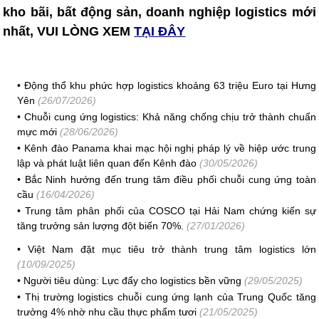
kho bãi, bất động sản, doanh nghiệp logistics mới
nhất, VUI LÒNG XEM
TẠI ĐÂY
•
Động thổ khu phức hợp logistics khoảng 63 triệu Euro tại Hưng
Yên
(26/07/2026)
•
Chuỗi cung ứng logistics: Khả năng chống chịu trở thành chuẩn
mực mới
(28/06/2026)
•
Kênh đào Panama khai mạc hội nghị pháp lý về hiệp ước trung
lập và phát luật liên quan đến Kênh đào
(30/05/2026)
•
Bắc Ninh hướng đến trung tâm điều phối chuỗi cung ứng toàn
cầu
(16/04/2026)
•
Trung tâm phân phối của COSCO tại Hải Nam chứng kiến ​​sự
tăng trưởng sản lượng đột biến 70%.
(27/01/2026)
•
Việt Nam đặt mục tiêu trở thành trung tâm logistics lớn
(10/09/2025)
•
Người tiêu dùng: Lực đẩy cho logistics bền vững
(29/05/2025)
•
Thị trường logistics chuỗi cung ứng lạnh của Trung Quốc tăng
trưởng 4% nhờ nhu cầu thực phẩm tươi
(21/05/2025)