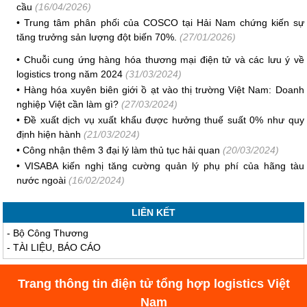
cầu
(16/04/2026)
•
Trung tâm phân phối của COSCO tại Hải Nam chứng kiến ​​sự
tăng trưởng sản lượng đột biến 70%.
(27/01/2026)
•
Chuỗi cung ứng hàng hóa thương mại điện tử và các lưu ý về
logistics trong năm 2024
(31/03/2024)
•
Hàng hóa xuyên biên giới ồ ạt vào thị trường Việt Nam: Doanh
nghiệp Việt cần làm gì?
(27/03/2024)
•
Đề xuất dịch vụ xuất khẩu được hưởng thuế suất 0% như quy
định hiện hành
(21/03/2024)
•
Công nhận thêm 3 đại lý làm thủ tục hải quan
(20/03/2024)
•
VISABA kiến nghị tăng cường quản lý phụ phí của hãng tàu
nước ngoài
(16/02/2024)
LIÊN KẾT
-
Bộ Công Thương
-
TÀI LIỆU, BÁO CÁO
Trang thông tin điện tử tổng hợp logistics Việt
Nam