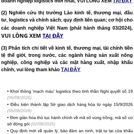
doanh nghiệp logistics mới nhất, VUI LÒNG XEM
TẠI ĐÂY
(2)
Nghiên cứu thị trường Lào kinh tế, thương mại, đầu
tư, logistics và chính sách, quy định liên quan; cơ hội cho
,
các doanh nghiệp Việt Nam (phát hành tháng 03/2024)
VUI LÒNG XEM
TẠI ĐÂY
(3) Phân tích chi tiết về kinh tế, thương mại, tài chính tiền
tệ thế giới, trong nước, các ngành hàng sản xuất nông
nghiệp, công nghiệp và các mặt hàng xuất, nhập khẩu
chính, vui lòng tham khảo
TẠI ĐÂY
•
Khơi thông 'mạch máu' logistics theo tinh thần Nghị quyết số 19
(05/08/2026)
•
Điều kiện thành lập Sở giao dịch hàng hóa từ ngày 15/9/2026
(05/08/2026)
•
Đơn giản hóa thủ tục hành chính về mã số vùng trồng, mã số cơ
sở đóng gói
(02/08/2026)
•
Quy định mới về quản lý, bảo đảm an ninh, trật tự tại cửa khẩu