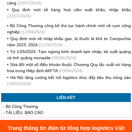
cảng
(23/07/2026)
•
Quy định mới về hàng hoá cấm xuất khẩu, nhập khẩu
(23/07/2026)
•
Bộ Công Thương công bố thủ tục hành chính mới về cụm công
nghiệp
(12/04/2024)
•
Quy định mới về nhập khẩu gạo, lá thuốc lá khô từ Campuchia
năm 2023, 2024
(11/04/2024)
•
Từ 13/5/2024: Tạm ngừng kinh doanh tạm nhập, tái xuất quặng
và tinh quặng monazite
(05/04/2024)
•
Sửa đổi một số điều khoản thuộc Chương Quy tắc xuất xứ hàng
hóa trong Hiệp định AKFTA
(03/04/2024)
•
Hà Nội tăng cường kết nối logistics thúc đẩy tiêu thụ nông sản
(29/03/2024)
LIÊN KẾT
-
Bộ Công Thương
-
TÀI LIỆU, BÁO CÁO
Trang thông tin điện tử tổng hợp logistics Việt