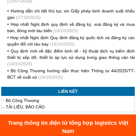
(23/07/2026)
•
Hướng dẫn chi tiết thủ tục xin Giấy phép kinh doanh xuất khẩu
gạo
(27/10/2025)
•
Hợp nhất Nghị định quy định về đăng ký, xoá đăng ký và mua
bán, đóng mới tàu biển
(19/10/2025)
•
Hợp nhất Nghị định Quy định đăng ký quốc tịch và đăng ký các
quyền đối với tàu bay
(19/10/2025)
•
Quy định mới về đặc điểm kinh tế - kỹ thuật dịch vụ kiểm định
thiết bị xếp dỡ, thiết bị áp lực sử dụng trong giao thông vận tải
(19/10/2025)
•
Bộ Công Thương hướng dẫn thực hiện Thông tư 44/2025/TT-
BCT về xuất xứ
(19/10/2025)
LIÊN KẾT
-
Bộ Công Thương
-
TÀI LIỆU, BÁO CÁO
Trang thông tin điện tử tổng hợp logistics Việt
Nam