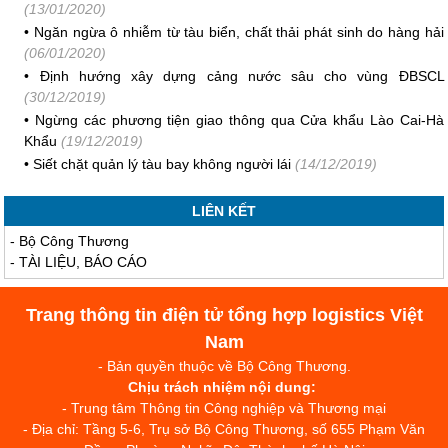
(13/01/2020)
•
Ngăn ngừa ô nhiễm từ tàu biển, chất thải phát sinh do hàng hải
(06/01/2020)
•
Định hướng xây dựng cảng nước sâu cho vùng ĐBSCL
(30/12/2019)
•
Ngừng các phương tiện giao thông qua Cửa khẩu Lào Cai-Hà
Khẩu
(19/12/2019)
•
Siết chặt quản lý tàu bay không người lái
(14/12/2019)
LIÊN KẾT
-
Bộ Công Thương
-
TÀI LIỆU, BÁO CÁO
Trang thông tin điện tử tổng hợp logistics Việt
Nam
- Bản quyền thuộc về Bộ Công Thương.
Chịu trách nhiệm nội dung:
- Trung tâm Thông tin Công nghiệp và Thương mại
- Địa chỉ: Tầng 5-6, Trụ sở Bộ Công Thương, số 655 Phạm Văn