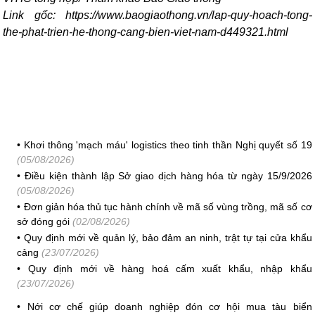
Link gốc:
https://www.baogiaothong.vn/lap-quy-hoach-tong-
the-phat-trien-he-thong-cang-bien-viet-nam-d449321.html
•
Khơi thông 'mạch máu' logistics theo tinh thần Nghị quyết số 19
(05/08/2026)
•
Điều kiện thành lập Sở giao dịch hàng hóa từ ngày 15/9/2026
(05/08/2026)
•
Đơn giản hóa thủ tục hành chính về mã số vùng trồng, mã số cơ
sở đóng gói
(02/08/2026)
•
Quy định mới về quản lý, bảo đảm an ninh, trật tự tại cửa khẩu
cảng
(23/07/2026)
•
Quy định mới về hàng hoá cấm xuất khẩu, nhập khẩu
(23/07/2026)
•
Nới cơ chế giúp doanh nghiệp đón cơ hội mua tàu biển