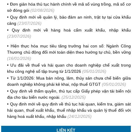
•
Đơn giản hóa thủ tục hành chính về mã số vùng trồng, mã số cơ
sở đóng gói
(02/08/2026)
•
Quy định mới về quản lý, bảo đảm an ninh, trật tự tại cửa khẩu
cảng
(23/07/2026)
•
Quy định mới về hàng hoá cấm xuất khẩu, nhập khẩu
(23/07/2026)
•
Hiện thực hóa mục tiêu tăng trưởng hai con số: Ngành Công
Thương chủ động đổi mới toàn diện theo hướng tự chủ, bền vững
(16/01/2026)
•
Ưu đãi về thuế và hải quan cho doanh nghiệp chế xuất trong
khu công nghệ số tập trung từ 1/1/2026
(05/01/2026)
•
Từ 1/1/2026: Mua bán nông, lâm, thủy sản chưa chế biến giữa
doanh nghiệp không phải kê khai, nộp thuế GTGT
(05/01/2026)
•
Quy định về thẩm quyền, thủ tục cấp Giấy phép vận tải biển nội
địa cho tàu biển nước ngoài.
(25/12/2025)
•
Quy định mới về quy định về thủ tục hải quan, kiểm tra, giám sát
hải quan, thuế xuất khẩu, thuế nhập khẩu và quản lý thuế đối với
hàng hoá xuất khẩu, nhập khẩu
(24/12/2025)
LIÊN KẾT