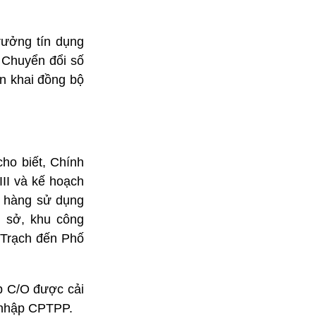
rưởng tín dụng
 Chuyển đổi số
ển khai đồng bộ
ho biết, Chính
II và kế hoạch
h hàng sử dụng
g sở, khu công
 Trạch đến Phố
ấp C/O được cải
a nhập CPTPP.