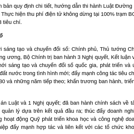
n bản quy định chi tiết, hướng dẫn thi hành Luật Đường 
 Thực hiện thu phí điện tử không dừng tại 100% trạm BO
 tiêu chí.
ố
i sáng tạo và chuyển đổi số: Chính phủ, Thủ tướng Ch
ung ương, Bộ Chính trị ban hành 3 Nghị quyết, Kết luận 
mới sáng tạo và chuyển đổi số quốc gia, phát triển và
 đất nước trong tình hình mới; đẩy mạnh công tác tiêu c
0 và những năm tiếp theo; khẩn trương ban hành, triển 
án Luật và 1 Nghị quyết; đã ban hành chính sách về tà
 quản lý dựa trên kết quả đầu ra; thúc đẩy doanh ngh
 hoạt động Quỹ phát triển khoa học và công nghệ doa
iệp đẩy mạnh hợp tác và liên kết với các tổ chức kh