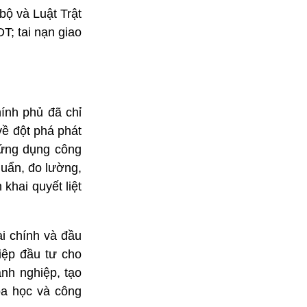
bộ và Luật Trật
T; tai nạn giao
ính phủ đã chỉ
về đột phá phát
 ứng dụng công
huẩn, đo lường,
khai quyết liệt
i chính và đầu
iệp đầu tư cho
nh nghiệp, tạo
oa học và công