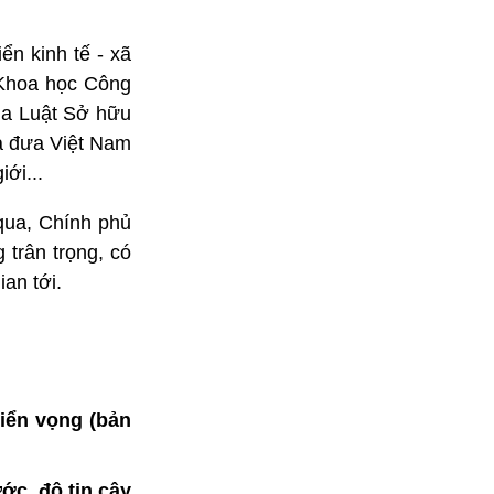
ển kinh tế - xã
 Khoa học Công
ủa Luật Sở hữu
ia đưa Việt Nam
ới...
qua, Chính phủ
 trân trọng, có
ian tới.
riển vọng (bản
ớc, độ tin cậy