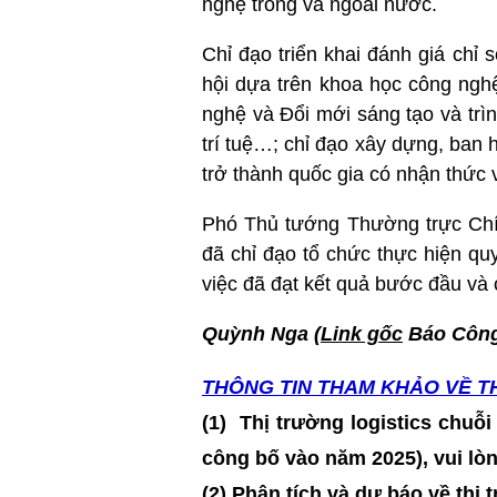
nghệ trong và ngoài nước.
Chỉ đạo triển khai đánh giá chỉ 
hội dựa trên khoa học công ngh
nghệ và Đổi mới sáng tạo và trì
trí tuệ…; chỉ đạo xây dựng, ban
trở thành quốc gia có nhận thức v
Phó Thủ tướng Thường trực Chí
đã chỉ đạo tổ chức thực hiện quy
việc đã đạt kết quả bước đầu và cũ
Quỳnh Nga (
Link gốc
Báo Công
THÔNG TIN T
HAM KHẢO VỀ T
(1)
Thị trường logistics chuỗi
công bố vào năm 2025)
, vui lò
(2) Phân tích và dự báo về thị