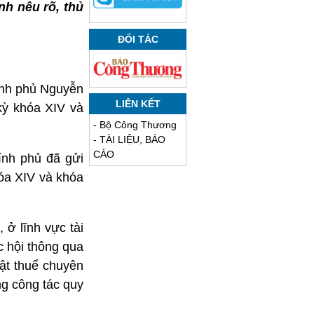
h nêu rõ, thủ
ĐỐI TÁC
ính phủ Nguyễn
LIÊN KẾT
kỳ khóa XIV và
-
Bộ Công Thương
-
TÀI LIỆU, BÁO
CÁO
ính phủ đã gửi
hóa XIV và khóa
ở lĩnh vực tài
c hội thông qua
uật thuế chuyên
ng công tác quy