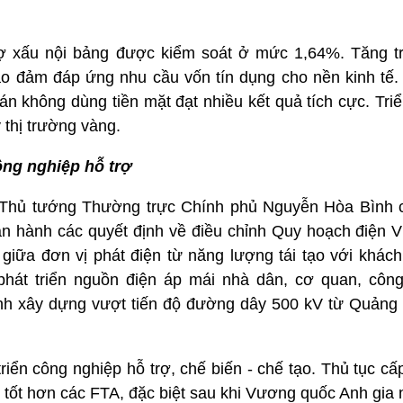
nợ xấu nội bảng được kiểm soát ở mức 1,64%. Tăng t
bảo đảm đáp ứng nhu cầu vốn tín dụng cho nền kinh tế.
án không dùng tiền mặt đạt nhiều kết quả tích cực. Tri
 thị trường vàng.
ông nghiệp hỗ trợ
Thủ tướng Thường trực Chính phủ Nguyễn Hòa Bình c
n hành các quyết định về điều chỉnh Quy hoạch điện VI
 giữa đơn vị phát điện từ năng lượng tái tạo với khác
phát triển nguồn điện áp mái nhà dân, cơ quan, côn
hành xây dựng vượt tiến độ đường dây 500 kV từ Quảng
triển công nghiệp hỗ trợ, chế biến - chế tạo. Thủ tục c
 tốt hơn các FTA, đặc biệt sau khi Vương quốc Anh gi