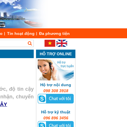
áo
Tin hoạt động
Đa phương tiện
HỖ TRỢ ONLINE
Hộ trợ nội dung
ớc, độ tin cậy
098 308 3918
o nhận, chuyển
ĐÂY
Hỗ trợ kỹ thuật
096 896 3456