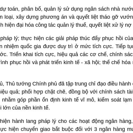
 dự toán, phân bổ, quản lý sử dụng ngân sách nhà nước
ân loại, xây dựng phương án và quyết liệt tháo gỡ vướ
 hiện đại hóa công tác quản lý thuế, quyết liệt xử lý nợ
háp lý; thực hiện các giải pháp thúc đẩy phục hồi của 
ín nhiệm quốc gia được duy trì ở mức tích cực. Tiếp t
c. Triển khai tích cực, hiệu quả các cơ chế, chính sác
rình phục hồi và phát triển kinh tế - xã hội; thể chế hóa
ủ, Thủ tướng Chính phủ đã tập trung chỉ đạo điều hành 
, hiệu quả; phối hợp chặt chẽ, đồng bộ với chính sách t
m nhằm góp phần ổn định kinh tế vĩ mô, kiểm soát lạm 
 lớn của nền kinh tế.
n thiện hành lang pháp lý cho các hoạt động ngân hàng
 thực hiện chuyển giao bắt buộc đối với 3 ngân hàng m