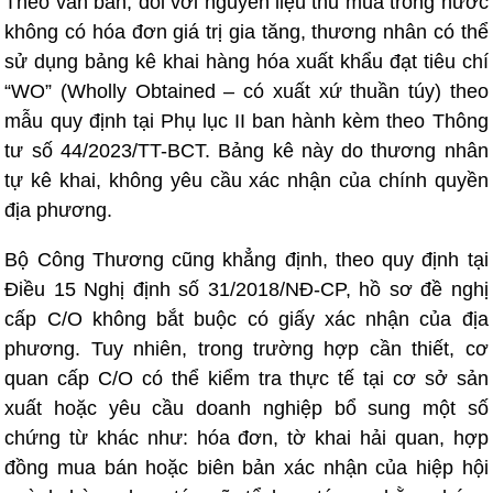
Theo văn bản, đối với nguyên liệu thu mua trong nước
không có hóa đơn giá trị gia tăng, thương nhân có thể
sử dụng bảng kê khai hàng hóa xuất khẩu đạt tiêu chí
“WO” (Wholly Obtained – có xuất xứ thuần túy) theo
mẫu quy định tại Phụ lục II ban hành kèm theo Thông
tư số 44/2023/TT-BCT. Bảng kê này do thương nhân
tự kê khai, không yêu cầu xác nhận của chính quyền
địa phương.
Bộ Công Thương cũng khẳng định, theo quy định tại
Điều 15 Nghị định số 31/2018/NĐ-CP, hồ sơ đề nghị
cấp C/O không bắt buộc có giấy xác nhận của địa
phương. Tuy nhiên, trong trường hợp cần thiết, cơ
quan cấp C/O có thể kiểm tra thực tế tại cơ sở sản
xuất hoặc yêu cầu doanh nghiệp bổ sung một số
chứng từ khác như: hóa đơn, tờ khai hải quan, hợp
đồng mua bán hoặc biên bản xác nhận của hiệp hội