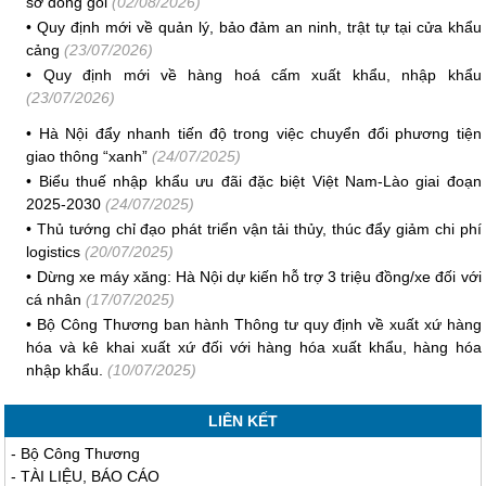
sở đóng gói
(02/08/2026)
•
Quy định mới về quản lý, bảo đảm an ninh, trật tự tại cửa khẩu
cảng
(23/07/2026)
•
Quy định mới về hàng hoá cấm xuất khẩu, nhập khẩu
(23/07/2026)
•
Hà Nội đẩy nhanh tiến độ trong việc chuyển đổi phương tiện
giao thông “xanh”
(24/07/2025)
•
Biểu thuế nhập khẩu ưu đãi đặc biệt Việt Nam-Lào giai đoạn
2025-2030
(24/07/2025)
•
Thủ tướng chỉ đạo phát triển vận tải thủy, thúc đẩy giảm chi phí
logistics
(20/07/2025)
•
Dừng xe máy xăng: Hà Nội dự kiến hỗ trợ 3 triệu đồng/xe đối với
cá nhân
(17/07/2025)
•
Bộ Công Thương ban hành Thông tư quy định về xuất xứ hàng
hóa và kê khai xuất xứ đối với hàng hóa xuất khẩu, hàng hóa
nhập khẩu.
(10/07/2025)
LIÊN KẾT
-
Bộ Công Thương
-
TÀI LIỆU, BÁO CÁO