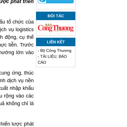
ợc phát triển
ĐỐI TÁC
ấu tổ chức của
h vụ logistics
 động, cụ thể
LIÊN KẾT
hực tiễn. Trước
-
Bộ Công Thương
 hướng lớn vào
-
TÀI LIỆU, BÁO
CÁO
cung ứng, thúc
ành dịch vụ nền
 xuất nhập khẩu
u rộng vào các
uả không chỉ là
hiến lược phát