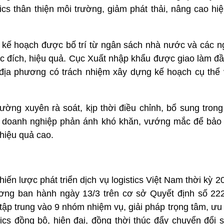
tics thân thiện môi trường, giảm phát thải, nâng cao h
ện kế hoạch được bố trí từ ngân sách nhà nước và các 
 đích, hiệu quả. Cục Xuất nhập khẩu được giao làm đầu
ị, địa phương có trách nhiệm xây dựng kế hoạch cụ thể
ờng xuyên rà soát, kịp thời điều chỉnh, bổ sung trong
n, doanh nghiệp phản ánh khó khăn, vướng mắc để bả
 hiệu quả cao.
ến lược phát triển dịch vụ logistics Việt Nam thời kỳ 2
ng ban hành ngày 13/3 trên cơ sở Quyết định số 22
ập trung vào 9 nhóm nhiệm vụ, giải pháp trọng tâm, ưu 
stics đồng bộ, hiện đại, đồng thời thúc đẩy chuyển đổi s