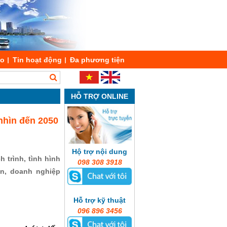
áo
Tin hoạt động
Đa phương tiện
HỖ TRỢ ONLINE
nhìn đến 2050
Hộ trợ nội dung
 trình, tình hình
098 308 3918
ản, doanh nghiệp
Hỗ trợ kỹ thuật
096 896 3456