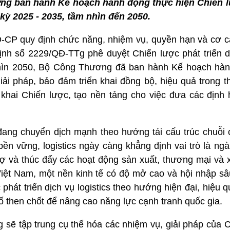
ng ban hành Kế hoạch hành động thực hiện Chiến lư
 kỳ 2025 - 2035, tầm nhìn đến 2050.​
-CP quy định chức năng, nhiệm vụ, quyền hạn và cơ c
h số 2229/QĐ-TTg phê duyệt Chiến lược phát triển dịc
ìn 2050, Bộ Công Thương đã ban hành Kế hoạch hành
iải pháp, bảo đảm triển khai đồng bộ, hiệu quả trong t
n khai Chiến lược, tạo nền tảng cho việc đưa các định
 đang chuyển dịch mạnh theo hướng tái cấu trúc chuỗi 
bền vững, logistics ngày càng khẳng định vai trò là ng
trợ và thúc đẩy các hoạt động sản xuất, thương mại và
Việt Nam, một nền kinh tế có độ mở cao và hội nhập sâ
phát triển dịch vụ logistics theo hướng hiện đại, hiệu q
tố then chốt để nâng cao năng lực cạnh tranh quốc gia.
sẽ tập trung cụ thể hóa các nhiệm vụ, giải pháp của C