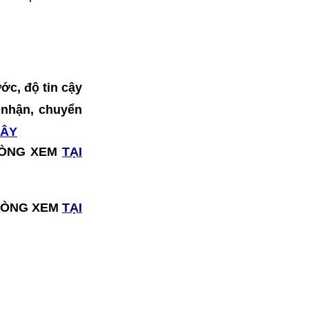
ớc, độ tin cậy
o nhận, chuyển
ĐÂY
I LÒNG XEM
TẠI
I LÒNG XEM
TẠI