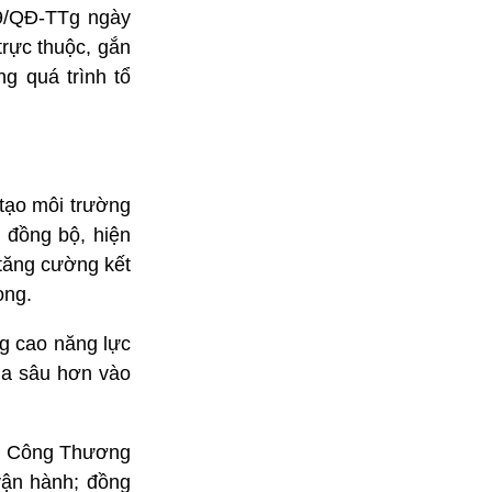
29/QĐ-TTg ngày
trực thuộc, gắn
g quá trình tổ
 tạo môi trường
s đồng bộ, hiện
 tăng cường kết
ọng.
ng cao năng lực
ia sâu hơn vào
 Bộ Công Thương
vận hành; đồng