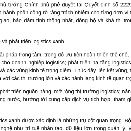
c Thủ tướng Chính phủ phê duyệt tại Quyết định số 22
ến hành phân công rõ ràng trách nhiệm cho từng đơn vị 
iao, bảo đảm tính thống nhất, đồng bộ và khả thi tron
và phát triển logistics xanh
i pháp trọng tâm, trong đó ưu tiên hoàn thiện thể chế,
cho doanh nghiệp logistics; phát triển hạ tầng logistic
 và các vùng kinh tế trọng điểm. Thúc đẩy liên kết vùng,
à với các thị trường lớn và các hành lang kinh tế quan tr
phát triển nguồn hàng, mở rộng thị trường logistics; nâ
ong nước, hướng tới cung cấp dịch vụ tích hợp, tham g
istics xanh được xác định là những trụ cột quan trọng.
ghệ như trí tuệ nhân tạo, dữ liệu lớn trong quản lý, 