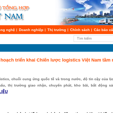
ng nghệ
Doanh nghiệp
Thị trường
Chính sách
Các báo c
ạch triển khai Chiến lược logistics Việt Nam tầm 
stics, chuỗi cung ứng quốc tế và trong nước, độ tin cậy của lịch
hẩu, thị trường giao nhận, chuyển phát, kho bãi, bất động s
LIỆU