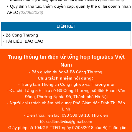
•
Quy định thủ tục, thẩm quyền cấp, quản lý thẻ đi lại doanh nhân
APEC
(02/06/2026)
LIÊN KẾT
-
Bộ Công Thương
-
TÀI LIỆU, BÁO CÁO
Trang thông tin điện tử tổng hợp logistics Việt
Nam
- Bản quyền thuộc về Bộ Công Thương.
Chịu trách nhiệm nội dung:
- Trung tâm Thông tin Công nghiệp và Thương mại
- Địa chỉ: Tầng 5-6, Trụ sở Bộ Công Thương, số 655 Phạm Văn
Đồng, Phường Nghĩa Đô, Thành phố Hà Nội
- Người chịu trách nhiệm nội dung: Phó Giám đốc Đinh Thị Bảo
Linh
- Điện thoại liên lạc: 098 308 39 18; Thư điện
tử: csdltmdtvitic@gmail.com
- Giấy phép số 104/GP-TTĐT ngày 07/05/2018 của Bộ Thông tin