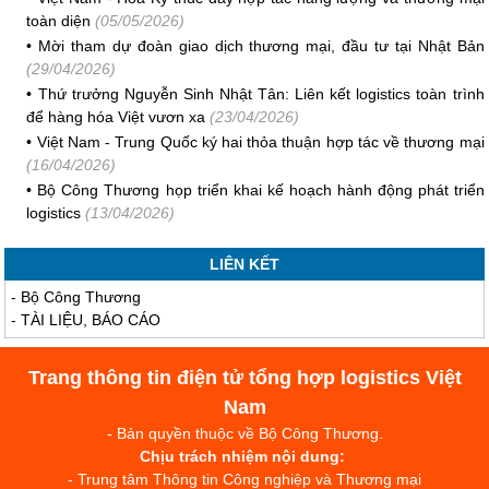
toàn diện
(05/05/2026)
•
Mời tham dự đoàn giao dịch thương mại, đầu tư tại Nhật Bản
(29/04/2026)
•
Thứ trưởng Nguyễn Sinh Nhật Tân: Liên kết logistics toàn trình
để hàng hóa Việt vươn xa
(23/04/2026)
•
Việt Nam - Trung Quốc ký hai thỏa thuận hợp tác về thương mại
(16/04/2026)
•
Bộ Công Thương họp triển khai kế hoạch hành động phát triển
logistics
(13/04/2026)
LIÊN KẾT
-
Bộ Công Thương
-
TÀI LIỆU, BÁO CÁO
Trang thông tin điện tử tổng hợp logistics Việt
Nam
- Bản quyền thuộc về Bộ Công Thương.
Chịu trách nhiệm nội dung:
- Trung tâm Thông tin Công nghiệp và Thương mại