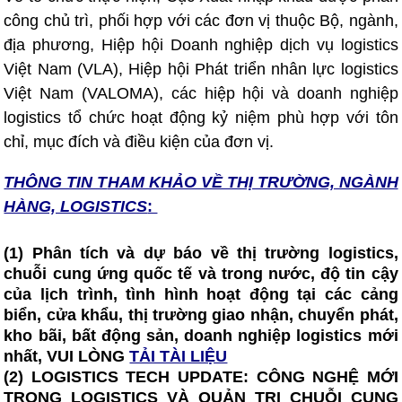
công chủ trì, phối hợp với các đơn vị thuộc Bộ, ngành,
địa phương, Hiệp hội Doanh nghiệp dịch vụ logistics
Việt Nam (VLA), Hiệp hội Phát triển nhân lực logistics
Việt Nam (VALOMA), các hiệp hội và doanh nghiệp
logistics tổ chức hoạt động kỷ niệm phù hợp với tôn
chỉ, mục đích và điều kiện của đơn vị.
THÔNG TIN T
HAM KHẢO VỀ THỊ TRƯỜNG, NGÀNH
HÀNG, LOGISTICS
:
(1) Phân tích và dự báo về thị trường logistics,
chuỗi cung ứng quốc tế và trong nước, độ tin cậy
của lịch trình, tình hình hoạt động tại các cảng
biển, cửa khẩu, thị trường giao nhận, chuyển phát,
kho bãi, bất động sản, doanh nghiệp logistics mới
nhất, VUI LÒNG
TẢI TÀI LIỆU
(2)
LOGISTICS TECH UPDATE: CÔNG NGHỆ MỚI
TRONG LOGISTICS VÀ QUẢN TRỊ CHUỖI CUNG