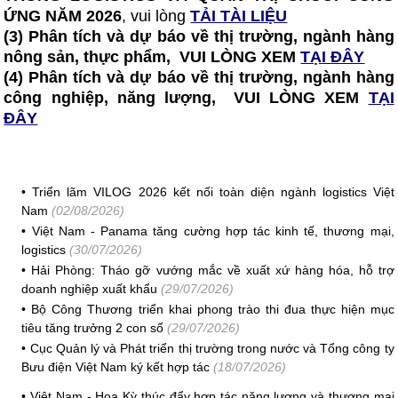
ỨNG NĂM 2026
, vui lòng
TẢI TÀI LIỆU
(3) Phân tích và dự báo về thị trường, ngành hàng
nông sản, thực phẩm, VUI LÒNG XEM
TẠI ĐÂY
(4) Phân tích và dự báo về thị trường, ngành hàng
công nghiệp, năng lượng, VUI LÒNG XEM
TẠI
ĐÂY
•
Triển lãm VILOG 2026 kết nối toàn diện ngành logistics Việt
Nam
(02/08/2026)
•
Việt Nam - Panama tăng cường hợp tác kinh tế, thương mại,
logistics
(30/07/2026)
•
Hải Phòng: Tháo gỡ vướng mắc về xuất xứ hàng hóa, hỗ trợ
doanh nghiệp xuất khẩu
(29/07/2026)
•
Bộ Công Thương triển khai phong trào thi đua thực hiện mục
tiêu tăng trưởng 2 con số
(29/07/2026)
•
Cục Quản lý và Phát triển thị trường trong nước và Tổng công ty
Bưu điện Việt Nam ký kết hợp tác
(18/07/2026)
•
Việt Nam - Hoa Kỳ thúc đẩy hợp tác năng lượng và thương mại