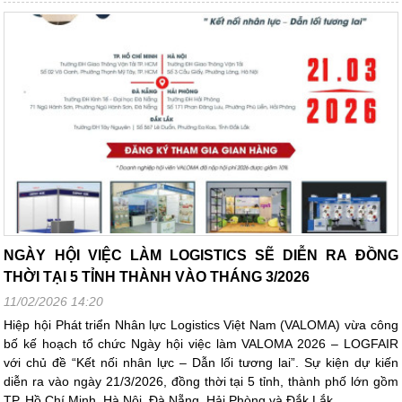
NGÀY HỘI VIỆC LÀM LOGISTICS SẼ DIỄN RA ĐỒNG
THỜI TẠI 5 TỈNH THÀNH VÀO THÁNG 3/2026
11/02/2026 14:20
Hiệp hội Phát triển Nhân lực Logistics Việt Nam (VALOMA) vừa công
bố kế hoạch tổ chức Ngày hội việc làm VALOMA 2026 – LOGFAIR
với chủ đề “Kết nối nhân lực – Dẫn lối tương lai”. Sự kiện dự kiến
diễn ra vào ngày 21/3/2026, đồng thời tại 5 tỉnh, thành phố lớn gồm
TP. Hồ Chí Minh, Hà Nội, Đà Nẵng, Hải Phòng và Đắk Lắk.