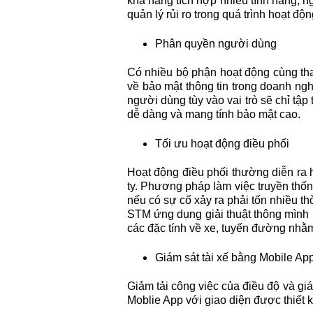
khả năng tích hợp nhiều tính năng, n
quản lý rủi ro trong quá trình hoạt độn
Phân quyền người dùng
Có nhiều bộ phận hoạt động cùng th
về bảo mật thông tin trong doanh ng
người dùng tùy vào vai trò sẽ chỉ tập
dễ dàng và mang tính bảo mật cao.
Tối ưu hoạt động điều phối
Hoạt động điều phối thường diễn ra h
ty. Phương pháp làm việc truyền thống
nếu có sự cố xảy ra phải tốn nhiều thờ
STM ứng dụng giải thuật thông mình h
các đặc tính về xe, tuyến đường nhằm
Giám sát tài xế bằng Mobile Ap
Giảm tải công việc của điều độ và g
Moblie App với giao diện được thiết kế