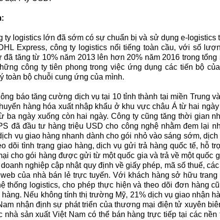
m:
 logistics lớn đã sớm có sự chuẩn bị và sử dụng e-logistics tạ
DHL Express, công ty logistics nổi tiếng toàn cầu, với số lư
tử đã tăng từ 10% năm 2013 lên hơn 20% năm 2016 trong tổng
hững công ty tiên phong trong việc ứng dụng các tiến bộ của e
ý toàn bộ chuỗi cung ứng của mình.
ng báo tăng cường dịch vụ tại 10 tỉnh thành tại miền Trung 
n chuyển hàng hóa xuất nhập khẩu ở khu vực châu Á từ hai ngà
 ba ngày xuống còn hai ngày. Công ty cũng tăng thời gian nh
UPS đã đầu tư hàng triệu USD cho công nghệ nhằm đem lại n
 dịch vụ giao hàng nhanh dành cho gói nhỏ vào sáng sớm, dịch 
 dõi tình trạng giao hàng, dịch vụ gửi trả hàng quốc tế, hỗ t
i cho gói hàng được gửi từ một quốc gia và trả về một quốc g
 doanh nghiệp cập nhật quy định về giấy phép, mã số thuế, các
g web của nhà bán lẻ trực tuyến. Với khách hàng sở hữu tran
 hệ thống logistics, cho phép thực hiện và theo dõi đơn hàng 
hàng. Nếu không tính thị trường Mỹ, 21% dịch vụ giao nhận h
Nam nhận định sự phát triển của thương mại điện tử xuyên biê
ác nhà sản xuất Việt Nam có thể bán hàng trực tiếp tại các nề