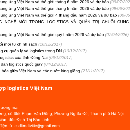
i cung ứng Việt Nam và thế giới tháng 6 năm 2026 và dự báo
(09/07/202
i cung ứng Việt Nam và thế giới tháng 5 năm 2026 và dự báo
(09/06/202
i cung ứng Việt Nam và thế giới 4 tháng đầu năm 2026 và dự báo
(08/05
NG NGHỆ MỚI TRONG LOGISTICS VÀ QUẢN TRỊ CHUỖI CUN
i cung ứng Việt Nam và thế giới quý I năm 2026 và dự báo
(07/04/2026)
 đổi mới từ chính sách
(18/12/2017)
g cụ quản lý và logistics trong DN
(10/12/2017)
ogistics của tỉnh Đồng Nai
(06/12/2017)
 đàn logistics quốc gia?
(04/12/2017)
 hóa giữa Việt Nam và các nước láng giềng
(23/11/2017)
ợp logistics Việt Nam
Thương mại
hương, số 655 Phạm Văn Đồng, Phường Nghĩa Đô, Thành phố Hà Nội
Giám đốc Đinh Thị Bảo Linh
 điện tử: csdltmdtvitic@gmail.com