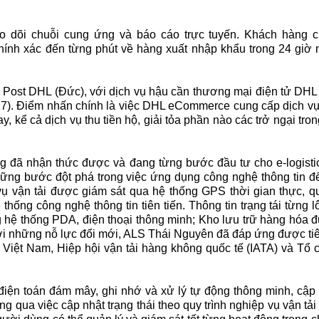
eo dõi chuỗi cung ứng và báo cáo trực tuyến. Khách hàng 
hính xác đến từng phút về hàng xuất nhập khẩu trong 24 giờ 
e Post DHL (Đức), với dịch vụ hậu cần thương mại điện tử DH
17). Điểm nhấn chính là việc DHL eCommerce cung cấp dịch vụ
, kể cả dịch vụ thu tiền hộ, giải tỏa phần nào các trở ngại tr
ng đã nhận thức được và đang từng bước đầu tư cho e-logistics
ng bước đột phá trong việc ứng dụng công nghệ thông tin để
vụ vận tải được giám sát qua hệ thống GPS thời gian thực, quy
ệ thống công nghệ thông tin tiên tiến. Thông tin trạng tái từng
ng hệ thống PDA, điện thoại thông minh; Kho lưu trữ hàng hóa
ới những nỗ lực đổi mới, ALS Thái Nguyên đã đáp ứng được ti
 Việt Nam, Hiệp hội vận tải hàng không quốc tế (IATA) và Tổ
iện toán đám mây, ghi nhớ và xử lý tự động thông minh, cập 
 qua việc cập nhật trạng thái theo quy trình nghiệp vụ vận tải