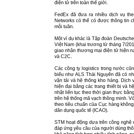
điện tử trên toàn thế giới.
FedEx đã đưa ra nhiều dịch vụ th
Networks có thể có được thông tin c
mỗi tuần.
Một ví dụ khác là Tập đoàn Deutsch
Việt Nam (khai trương từ tháng 7/20
giao nhận thương mại điện tử hiện nay
và C2C.
Các công ty logistics trong nước cũ
biểu như ALS Thái Nguyên đã có nhữ
vận tải và hệ thống kho hàng. Dịch 
hiện đại bằng các trang thiết bị và h
nhật liên tục theo thời gian thực bằ
trên hệ thống mã vạch thông minh. V
theo tiêu chuẩn của Cục hàng không
dân dụng quốc tế (ICAO).
STM hoạt động dựa trên công nghệ đ
đáp ứng yêu cầu của người dùng thông