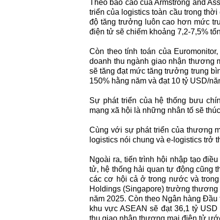
Theo báo cáo của Armstrong and Asso
triển của logistics toàn cầu trong thờ
độ tăng trưởng luôn cao hơn mức tru
điện tử sẽ chiếm khoảng 7,2-7,5% tổng
Còn theo tính toán của Euromonitor
doanh thu ngành giao nhận thương m
sẽ tăng đạt mức tăng trưởng trung b
150% hằng năm và đạt 10 tỷ USD/nă
Sự phát triển của hệ thống bưu chín
mạng xã hội là những nhân tố sẽ thúc
Cùng với sự phát triển của thương m
logistics nói chung và e-logistics trở
Ngoài ra, tiến trình hội nhập tạo điề
tử, hệ thống hải quan tự động cũng 
các cơ hội cả ở trong nước và tron
Holdings (Singapore) trường thương 
năm 2025. Còn theo Ngân hàng Đầu t
khu vực ASEAN sẽ đạt 36,1 tỷ USD 
thu giao nhận thương mại điện tử ướ