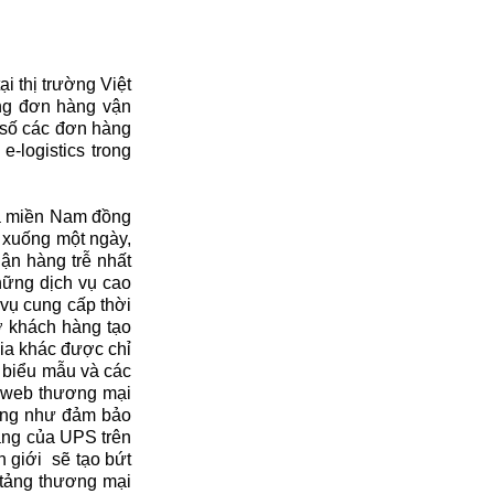
i thị trường Việt
ợng đơn hàng vận
 số các đơn hàng
-logistics trong
và miền Nam đồng
y xuống một ngày,
ận hàng trễ nhất
hững dịch vụ cao
vụ cung cấp thời
rợ khách hàng tạo
ia khác được chỉ
 biểu mẫu và các
g web thương mại
cũng như đảm bảo
àng của UPS trên
n giới sẽ tạo bứt
n tảng thương mại