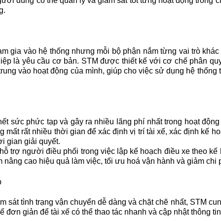
gười dùng có thể quản lý và giám sát tốt từng hoạt động trong 
g.
am gia vào hệ thống nhưng mỗi bộ phận nắm từng vai trò khác
hiệp là yêu cầu cơ bản. STM được thiết kế với cơ chế phân qu
 trung vào hoạt động của mình, giúp cho việc sử dụng hệ thống 
ết sức phức tạp và gây ra nhiều lãng phí nhất trong hoạt động
 mất rất nhiều thời gian để xác định vị trí tài xế, xác định kế 
i gian giải quyết.
ỗ trợ người điều phối trong việc lập kế hoạch điều xe theo k
 nâng cao hiệu quả làm việc, tối ưu hoá vận hành và giảm chi 
p
iám sát tình trạng vận chuyển dễ dàng và chặt chẽ nhất, STM c
 đơn giản để tài xế có thể thao tác nhanh và cập nhật thông tin 