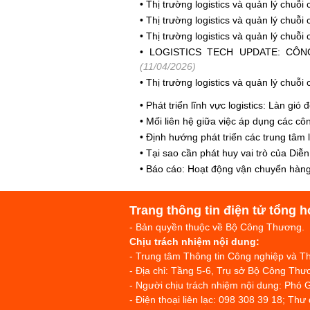
•
Thị trường logistics và quản lý chuỗ
•
Thị trường logistics và quản lý chuỗ
•
Thị trường logistics và quản lý chuỗ
•
LOGISTICS TECH UPDATE: CÔ
(11/04/2026)
•
Thị trường logistics và quản lý chuỗ
•
Phát triển lĩnh vực logistics: Làn gió
•
Mối liên hệ giữa việc áp dụng các côn
•
Định hướng phát triển các trung tâm l
•
Tại sao cần phát huy vai trò của Diễn
•
Báo cáo: Hoạt động vận chuyển hàng
Trang thông tin điện tử tổng h
- Bản quyền thuộc về Bộ Công Thương.
Chịu trách nhiệm nội dung:
- Trung tâm Thông tin Công nghiệp và 
- Địa chỉ: Tầng 5-6, Trụ sở Bộ Công T
- Người chịu trách nhiệm nội dung: Phó 
- Điện thoại liên lạc: 098 308 39 18; Thư