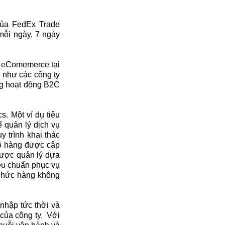
của FedEx Trade
mỗi ngày, 7 ngày
L eComemerce tại
 như các công ty
ong hoạt động B2C
. Một ví dụ tiêu
 quản lý dịch vụ
 trình khai thác
 lô hàng được cập
 được quản lý dựa
êu chuẩn phục vụ
 chức hàng không
nhập tức thời và
 của công ty. Với