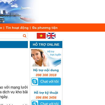
áo
Tin hoạt động
Đa phương tiện
HỖ TRỢ ONLINE
Hộ trợ nội dung
098 308 3918
tạo với mạng lưới
a dịch vụ kho bãi
Hỗ trợ kỹ thuật
ngày.
096 896 3456