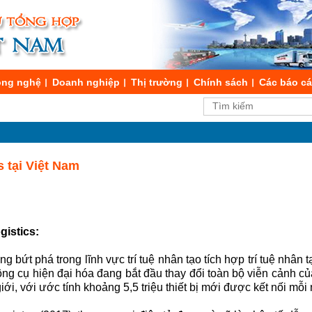
ng nghệ
Doanh nghiệp
Thị trường
Chính sách
Các báo c
s tại Việt Nam
gistics:
bứt phá trong lĩnh vực trí tuệ nhân tạo tích hợp trí tuệ nhân 
 công cụ hiện đại hóa đang bắt đầu thay đổi toàn bộ viễn cảnh củ
ới, với ước tính khoảng 5,5 triệu thiết bị mới được kết nối mỗi 