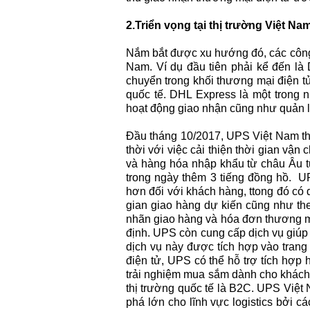
2.Triển vọng tại thị trường Việt Na
Nắm bắt được xu hướng đó, các công ty
Nam. Ví dụ đầu tiên phải kể đến là 
chuyển trong khối thương mại điện 
quốc tế. DHL Express là một trong n
hoạt động giao nhận cũng như quản l
Đầu tháng 10/2017, UPS Việt Nam thô
thời với việc cải thiện thời gian vậ
và hàng hóa nhập khẩu từ châu Âu từ
trong ngày thêm 3 tiếng đồng hồ. 
hơn đối với khách hàng, ttong đó có
gian giao hàng dự kiến cũng như theo
nhãn giao hàng và hóa đơn thương mạ
định. UPS còn cung cấp dịch vụ giúp
dịch vụ này được tích hợp vào tran
điện tử, UPS có thể hỗ trợ tích hợp
trải nghiệm mua sắm dành cho khách 
thị trường quốc tế là B2C. UPS Việt 
phá lớn cho lĩnh vực logistics bởi c