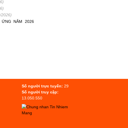
6)
6)
/2026)
G ỨNG NĂM 2026
Số người trực tuyến:
29
Số người truy cập:
13.050.550