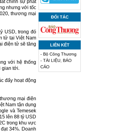
ắt chính sự phát
ờng nhưng với tốc
2020, thương mại
ĐỐI TÁC
tỷ USD, trong đó
 tử tại Việt Nam
 điện tử sẽ tăng
LIÊN KẾT
-
Bộ Công Thương
-
TÀI LIỆU, BÁO
ùng với hệ thống
CÁO
gian tới.
úc đẩy hoạt động
a thương mại điện
iệt Nam tận dụng
oogle và Temesek
15 lên 88 tỷ USD
2C trong khu vực
 đạt 34%. Doanh