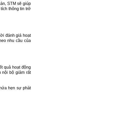
toán, STM sẽ giúp
ích thông tin trở
hời đánh giá hoạt
theo nhu cầu của
ết quả hoạt động
 nội bộ giảm rất
 hứa hẹn sự phát