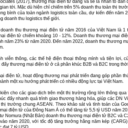
ciates (2017), thương mại điện tử đang và sẽ là nhân tố dẫn d
i gian tới. Mặc dù hiện chỉ chiếm trên 5% doanh thu toàn thị trư
ng bình của toàn ngành logistics toàn cầu, dự kiến đến năm 
 doanh thu logistics thế giới.
, doanh thu thương mại điện tử năm 2016 của Việt Nam là 1 
ại điện tử chiếm khoảng 10 - 12%. Doanh thu thương mại điện
ình năm 23% từ năm 2020. Đến năm 2022, doanh thu thương mại
m.
h viễn thông, các thế hệ điện thoại thông mình và tiện lợi, c
 đẩy thương mại điện tử ở cả phân khúc B2B và B2C trong thời 
ại điện tử, hoạt động thương mại phát triển đang góp phần th
 thành một xu hướng phát triển có nhiều động lực tại Việt Nam.
u kiện cho các giao dịch trên một thị trường rộng lớn thông qu
thúc đẩy nhanh quá trình giao thương hàng hóa, giúp các DN V
g thị trường chung ASEAN. Theo khảo sát và tính toán của G
mại điện tử của Đông Nam Á có thể tăng từ 5,5 tỷ USD năm 20
ư Nomura (Nhật Bản) doanh thu thương mại điện tử B2C và C
vào năm 2020, với tốc độ tăng trưởng hằng năm kép (CARG)
c đạt 7 tỷ USD.