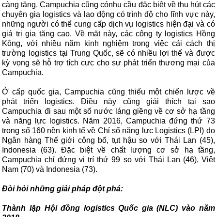
càng tăng. Campuchia cũng cónhu cầu đặc biệt về thu hút các
chuyên gia logistics và lao động có trình độ cho lĩnh vực này,
những người có thể cung cấp dịch vụ logistics hiện đại và có
giá trị gia tăng cao. Về mặt này, các công ty logistics Hồng
Kông, với nhiều năm kinh nghiệm trong việc cải cách thị
trường logistics tại Trung Quốc, sẽ có nhiều lợi thế và được
kỳ vọng sẽ hỗ trợ tích cực cho sự phát triển thương mại của
Campuchia.
Ở cấp quốc gia, Campuchia cũng thiếu một chiến lược về
phát triển logistics. Điều này cũng giải thích tại sao
Campuchia đi sau một số nước láng giềng về cơ sở hạ tầng
và năng lực logistics. Năm 2016, Campuchia đứng thứ 73
trong số 160 nền kinh tế về Chỉ số năng lực Logistics (LPI) do
Ngân hàng Thế giới công bố, tụt hậu so với Thái Lan (45),
Indonesia (63). Đặc biệt về chất lượng cơ sở hạ tầng,
Campuchia chỉ đứng vị trí thứ 99 so với Thái Lan (46), Việt
Nam (70) và Indonesia (73).
Đòi hỏi những giải pháp đột phá:
Thành lập Hội đồng logistics Quốc gia (NLC) vào năm