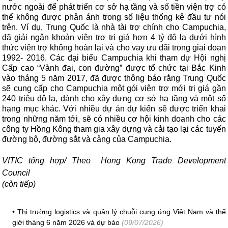
nước ngoài để phát triển cơ sở hạ tầng và số tiền viện trợ có
thể không được phản ánh trong số liệu thống kê đầu tư nói
trên. Ví dụ, Trung Quốc là nhà tài trợ chính cho Campuchia,
đã giải ngân khoản viện trợ trị giá hơn 4 tỷ đô la dưới hình
thức viện trợ không hoàn lại và cho vay ưu đãi trong giai đoạn
1992- 2016. Các đại biểu Campuchia khi tham dự Hội nghị
Cấp cao “Vành đai, con đường” được tổ chức tại Bắc Kinh
vào tháng 5 năm 2017, đã được thông báo rằng Trung Quốc
sẽ cung cấp cho Campuchia một gói viện trợ mới trị giá gần
240 triệu đô la, dành cho xây dựng cơ sở hạ tầng và một số
hạng mục khác. Với nhiều dự án dự kiến ​​sẽ được triển khai
trong những năm tới, sẽ có nhiều cơ hội kinh doanh cho các
công ty Hồng Kông tham gia xây dựng và cải tạo lại các tuyến
đường bộ, đường sắt và cảng của Campuchia.
VITIC tổng hợp/ Theo
Hong Kong Trade Development
Council
(còn tiếp)
•
Thị trường logistics và quản lý chuỗi cung ứng Việt Nam và thế
giới tháng 6 năm 2026 và dự báo
(09/07/2026)