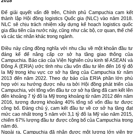
2018
Để giải quyết vấn đề trên, Chính phủ Campuchia cam kết
thành lập Hội đồng logistics Quốc gia (NLC) vào năm 2018.
NLC sẽ chịu trách nhiệm xây dựng kế hoạch logistics quốc
gia đầu tiên của nước này, cũng như các bộ, cơ quan, thể chế
và các tác nhân khác trong ngành.
Điều này cũng đồng nghĩa với nhu cầu về một khoản đầu tư
đáng kể để nâng cấp cơ sở hạ tầng giao thông của
Campuchia. Báo cáo của Viện Nghiên cứu kinh tế ASEAN và
Đông Á (ERIA) ước tính nhu cầu vốn đầu tư lên đến 16 tỷ đô
la Mỹ trong khu vực cơ sở hạ tầng của Campuchia từ năm
2013 đến năm 2022. Theo dự báo của ERIA phần lớn phù
hợp với xu hướng được nêu ra bởi Hội đồng phát triển của
Campuchia, với tổng vốn đầu tư cơ sở hạ tầng đã cam kết lên
đến khoảng 7 tỷ đô la Mỹ trong khoảng từ năm 2012 đến năm
2016, tương đương khoảng 40% tổng số vốn đầu tư được
công bố. Đáng chú ý, cam kết đầu tư về cơ sở hạ tầng đạt
mức cao nhất trong 5 năm với 3,1 tỷ đô la Mỹ vào năm 2015,
chiếm 67% lượng đầu tư được công bố của Campuchia trong
năm đó.
Ngoài ra, Campuchia đã nhận được một lượng lớn viện trợ