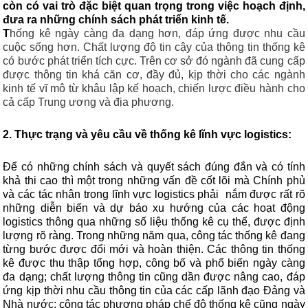
còn có vai trò đặc biệt quan trọng trong việc hoạch định,
đưa ra những chính sách phát triển kinh tế.
T
hống kê ngày càng đa dạng hơn, đáp ứng được nhu cầu
cuộc sống hơn. Chất lượng độ tin cậy của thông tin thống kê
có bước phát triển tích cực. Trên cơ sở đó ngành đã cung cấp
được thông tin khá căn cơ, đầy đủ, kịp thời cho các ngành
kinh tế vĩ mô từ khâu lập kế hoạch, chiến lược điều hành cho
cả cấp Trung ương và địa phương.
2. Thực trạng và yêu cầu về thống kê lĩnh vực logistics:
Để có những chính sách và quyết sách đúng đắn và có tính
khả thi cao thì một trong những vấn đề cốt lõi mà Chính phủ
và các tác nhân trong lĩnh vực logistics phải nắm được rất rõ
những diễn biến và dự báo xu hướng của các hoạt động
logistics thông qua những số liệu thống kê cụ thể, được định
lượng rõ ràng. Trong những năm qua, công tác thống kê đang
từng bước được đổi mới và hoàn thiện. Các thông tin thống
kê được thu thập tổng hợp, công bố và phổ biến ngày càng
đa dạng; chất lượng thông tin cũng dần được nâng cao, đáp
ứng kịp thời nhu cầu thông tin của các cấp lãnh đạo Đảng và
Nhà nước; công tác phương pháp chế độ thống kê cũng ngày