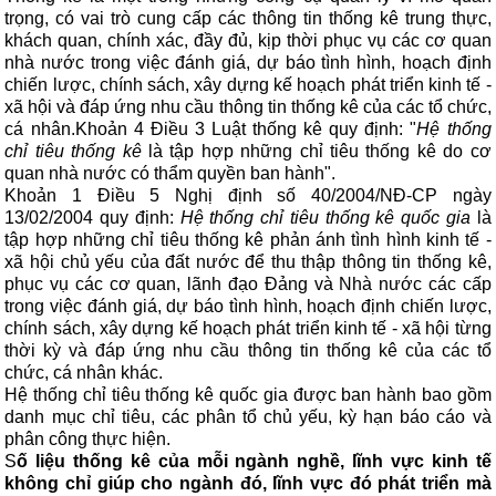
trọng, có vai trò cung cấp các thông tin thống kê trung thực,
khách quan, chính xác, đầy đủ, kịp thời phục vụ các cơ quan
nhà nước trong việc đánh giá, dự báo tình hình, hoạch định
chiến lược, chính sách, xây dựng kế hoạch phát triển kinh tế -
xã hội và đáp ứng nhu cầu thông tin thống kê của các tổ chức,
cá nhân.
Khoản 4 Điều 3 Luật thống kê quy định: "
Hệ thống
chỉ tiêu thống kê
là tập hợp những chỉ tiêu thống kê do cơ
quan nhà nước có thẩm quyền ban hành".
Khoản 1 Điều 5 Nghị định số 40/2004/NĐ-CP ngày
13/02/2004 quy định:
Hệ thống chỉ tiêu thống kê quốc gia
là
tập hợp những chỉ tiêu thống kê phản ánh tình hình kinh tế -
xã hội chủ yếu của đất nước để thu thập thông tin thống kê,
phục vụ các cơ quan, lãnh đạo Đảng và Nhà nước các cấp
trong việc đánh giá, dự báo tình hình, hoạch định chiến lược,
chính sách, xây dựng kế hoạch phát triển kinh tế - xã hội từng
thời kỳ và đáp ứng nhu cầu thông tin thống kê của các tổ
chức, cá nhân khác.
Hệ thống chỉ tiêu thống kê quốc gia được ban hành bao gồm
danh mục chỉ tiêu, các phân tổ chủ yếu, kỳ hạn báo cáo và
phân công thực hiện.
S
ố liệu thống kê của mỗi ngành nghề, lĩnh vực kinh tế
không chỉ giúp cho ngành đó, lĩnh vực đó phát triển mà