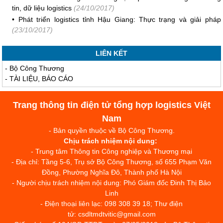
tin, dữ liệu logistics
(24/10/2017)
•
Phát triển logistics tỉnh Hậu Giang: Thực trạng và giải pháp
(23/10/2017)
LIÊN KẾT
-
Bộ Công Thương
-
TÀI LIỆU, BÁO CÁO
Trang thông tin điện tử tổng hợp logistics Việt
Nam
- Bản quyền thuộc về Bộ Công Thương.
Chịu trách nhiệm nội dung:
- Trung tâm Thông tin Công nghiệp và Thương mại
- Địa chỉ: Tầng 5-6, Trụ sở Bộ Công Thương, số 655 Phạm Văn
Đồng, Phường Nghĩa Đô, Thành phố Hà Nội
- Người chịu trách nhiệm nội dung: Phó Giám đốc Đinh Thị Bảo
Linh
- Điện thoại liên lạc: 098 308 39 18; Thư điện
tử: csdltmdtvitic@gmail.com