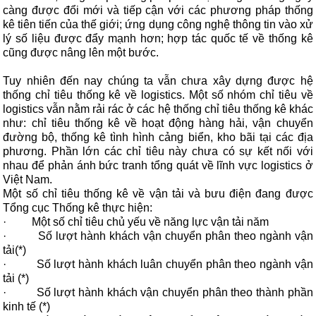
càng được đổi mới và tiếp cận với các phương pháp thống
kê tiên tiến của thế giới; ứng dụng công nghệ thông tin vào xử
lý số liệu được đẩy mạnh hơn; hợp tác quốc tế về thống kê
cũng được nâng lên một bước.
Tuy nhiên đến nay chúng ta vẫn chưa xây dựng được hệ
thống chỉ tiêu thống kê về logistics. Một số nhóm chỉ tiêu về
logistics vẫn nằm rải rác ở các hệ thống chỉ tiêu thống kê khác
như: chỉ tiêu thống kê về hoạt động hàng hải, vận chuyển
đường bộ, thống kê tình hình cảng biển, kho bãi tại các địa
phương. Phần lớn các chỉ tiêu này chưa có sự kết nối với
nhau để phản ánh bức tranh tổng quát về lĩnh vực logistics ở
Việt Nam.
Một số chỉ tiêu thống kê về vận tải và bưu điện đang được
Tổng cục Thống kê thực hiện:
·
Một số chỉ tiêu chủ yếu về năng lực vận tải năm
·
Số lượt hành khách vận chuyển phân theo ngành vận
tải(*)
·
Số lượt hành khách luân chuyển phân theo ngành vận
tải (*)
·
Số lượt hành khách vận chuyển phân theo thành phần
kinh tế (*)