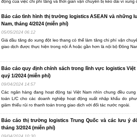
động của việc chi phí tăng và thời gian vận chuyển bị kéo dài vì xung độ
Báo cáo tình hình thị trường logistics ASEAN và những lư
Nam, tháng 4/2024 (miễn phí)
05/05/2024 06:12
Giá dầu tăng do xung đột leo thang có thể làm tăng chi phí vận chuy
giao dịch được thực hiện trong nội Á hoặc gần hơn là nội bộ Đông Na
Báo cáo quy định chính sách trong lĩnh vực logistics Việt
quý 1/2024 (miễn phí)
09/04/2024 14:57
Các ngân hàng đang hoạt động tại Việt Nam nhìn chung đều cung 
toán L/C cho các doanh nghiệp hoạt động xuất nhập khẩu do phư
giảm thiểu rủi ro thanh toán trong giao dịch với đối tác nước ngoài.
Báo cáo thị trường logistics Trung Quốc và các lưu ý đố
tháng 3/2024 (miễn phí)
09/04/2024 10:30