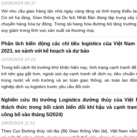
03/06/2024 09:37
Với nhu cầu giao hàng tận nhà ngày càng tăng và tình trạng thiếu la
Cơ sở hạ tầng, Giao thông và Du lịch Nhật Bản đang tập trung xây
chuyển hàng hóa tự động. Trọng tải hàng hóa đường bộ tăng trưởng t
suy giảm trong lĩnh vực sản xuất và thương mại,
Phân tích biến động các chỉ tiêu logistics của Việt Nam
2023, so sánh với kế hoạch và dự báo
21/05/2024 20:10
Trong bối cảnh thị trường khó khăn hiện nay, tình trạng cạnh tranh 
trở nên gay gắt hơn, ngoài sức ép cạnh tranh về dịch vụ, tiêu chuẩn
trong nước về môi trường và an toàn giao thông, an toàn lao độ
nghiệp dịch vụ logistics trước yêu cầu đổi mới.
Nghiên cứu thị trường Logistics đường thủy của Việt 
thách thức trong bối cảnh biến đổi khí hậu và cạnh tra
công bố vào tháng 5/2024)
18/05/2024 11:51
Theo Cục Đường thủy nội địa (Bộ Giao thông Vận tải), Việt Nam n