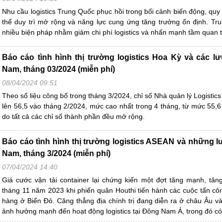
Nhu cầu logistics Trung Quốc phục hồi trong bối cảnh biến động, quy
thể duy trì mở rộng và năng lực cung ứng tăng trưởng ổn định. Tru
nhiều biện pháp nhằm giảm chi phí logistics và nhấn mạnh tầm quan tr
Báo cáo tình hình thị trường logistics Hoa Kỳ và các lư
Nam, tháng 03/2024 (miễn phí)
08/04/2024 09:51
Theo số liệu công bố trong tháng 3/2024, chỉ số Nhà quản lý Logistics
lên 56,5 vào tháng 2/2024, mức cao nhất trong 4 tháng, từ mức 55,6
do tất cả các chỉ số thành phần đều mở rộng.
Báo cáo tình hình thị trường logistics ASEAN và những lư
Nam, tháng 3/2024 (miễn phí)
07/04/2024 14:40
Giá cước vận tải container lại chứng kiến một đợt tăng mạnh, tă
tháng 11 năm 2023 khi phiến quân Houthi tiến hành các cuộc tấn cô
hàng ở Biển Đỏ. Căng thẳng địa chính trị đang diễn ra ở châu Âu 
ảnh hưởng mạnh đến hoạt động logistics tại Đông Nam Á, trong đó có