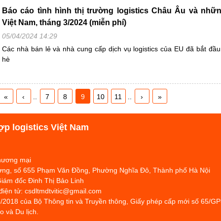
Báo cáo tình hình thị trường logistics Châu Âu và nhữn
Việt Nam, tháng 3/2024 (miễn phí)
05/04/2024 14:29
Các nhà bán lẻ và nhà cung cấp dịch vụ logistics của EU đã bắt đầ
hè
«
‹
..
7
8
9
10
11
..
›
»
ợp logistics Việt Nam
Thương mại
hương, số 655 Phạm Văn Đồng, Phường Nghĩa Đô, Thành phố Hà Nội
Giám đốc Đinh Thị Bảo Linh
 điện tử: csdltmdtvitic@gmail.com
/2018 của Bộ Thông tin và Truyền thông, Giấy phép cấp mới số 65/G
 và Du lịch.