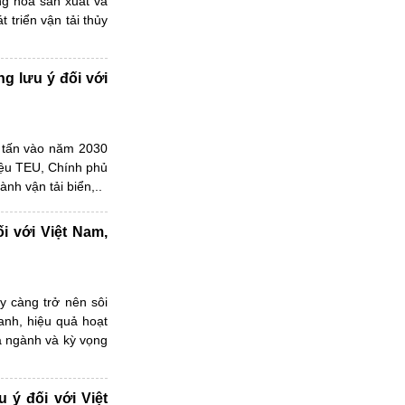
ng hóa sản xuất và
 triển vận tải thủy
g lưu ý đối với
u tấn vào năm 2030
riệu TEU, Chính phủ
nh vận tải biển,..
i với Việt Nam,
 càng trở nên sôi
anh, hiệu quả hoạt
a ngành và kỳ vọng
u ý đối với Việt