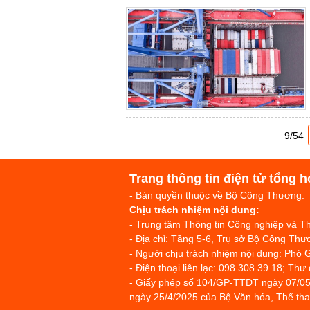
9/54
Trang thông tin điện tử tổng h
- Bản quyền thuộc về Bộ Công Thương.
Chịu trách nhiệm nội dung:
- Trung tâm Thông tin Công nghiệp và 
- Địa chỉ: Tầng 5-6, Trụ sở Bộ Công T
- Người chịu trách nhiệm nội dung: Phó 
- Điện thoại liên lạc: 098 308 39 18; Thư
- Giấy phép số 104/GP-TTĐT ngày 07/05
ngày 25/4/2025 của Bộ Văn hóa, Thể thao