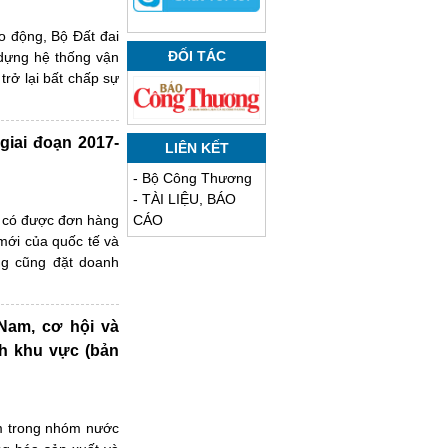
o động, Bộ Đất đai
ĐỐI TÁC
 dựng hệ thống vận
rở lại bất chấp sự
 giai đoạn 2017-
LIÊN KẾT
-
Bộ Công Thương
-
TÀI LIỆU, BÁO
để có được đơn hàng
CÁO
 mới của quốc tế và
ng cũng đặt doanh
Nam, cơ hội và
nh khu vực (bản
ằm trong nhóm nước