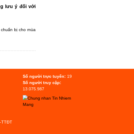
g lưu ý đối với
u chuẩn bị cho mùa
Số người trực tuyến:
19
Số người truy cập:
13.075.987
P-TTĐT