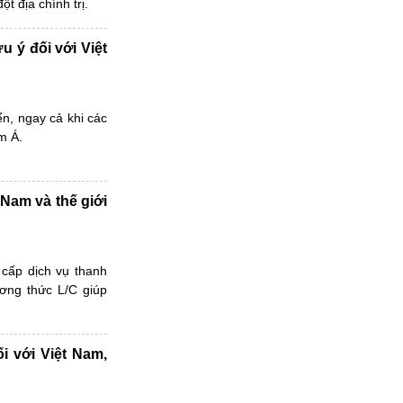
t địa chính trị.
u ý đối với Việt
ển, ngay cả khi các
m Á.
 Nam và thế giới
cấp dịch vụ thanh
ơng thức L/C giúp
i với Việt Nam,