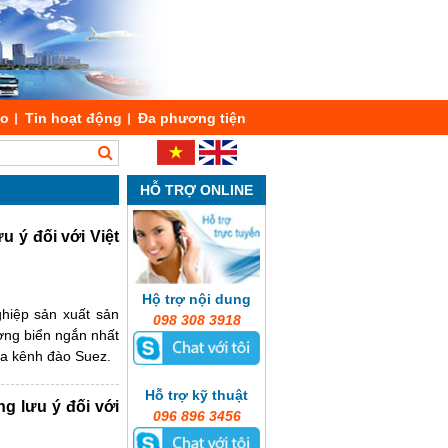
áo
Tin hoạt động
Đa phương tiện
HỖ TRỢ ONLINE
u ý đối với Việt
Hộ trợ nội dung
hiệp sản xuất sản
098 308 3918
ường biển ngắn nhất
ua kênh đào Suez.
Hỗ trợ kỹ thuật
g lưu ý đối với
096 896 3456