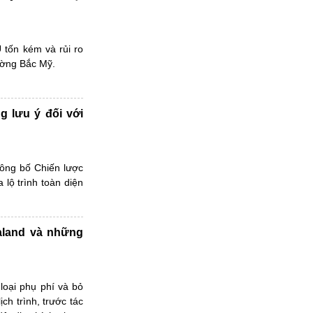
 tốn kém và rủi ro
rường Bắc Mỹ.
g lưu ý đối với
công bố Chiến lược
 lộ trình toàn diện
ealand và những
loại phụ phí và bỏ
ch trình, trước tác