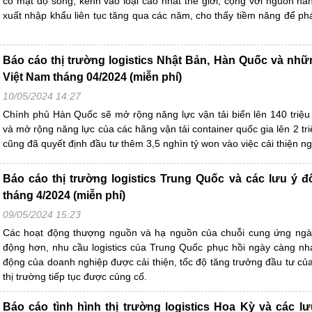
có mật độ sông, kênh vào loại cao nhất thế giới, cộng với nguồn hà
xuất nhập khẩu liên tục tăng qua các năm, cho thấy tiềm năng để phát
Báo cáo thị trường logistics Nhật Bản, Hàn Quốc và nhữn
Việt Nam tháng 04/2024 (miễn phí)
10/05/2024 14:27
Chính phủ Hàn Quốc sẽ mở rộng năng lực vận tải biển lên 140 triệ
và mở rộng năng lực của các hãng vận tải container quốc gia lên 2 t
cũng đã quyết định đầu tư thêm 3,5 nghìn tỷ won vào việc cải thiện ngà
Báo cáo thị trường logistics Trung Quốc và các lưu ý đố
tháng 4/2024 (miễn phí)
09/05/2024 15:23
Các hoạt động thượng nguồn và hạ nguồn của chuỗi cung ứng ngày
động hơn, nhu cầu logistics của Trung Quốc phục hồi ngày càng nh
động của doanh nghiệp được cải thiện, tốc độ tăng trưởng đầu tư củ
thị trường tiếp tục được củng cố.
Báo cáo tình hình thị trường logistics Hoa Kỳ và các lư