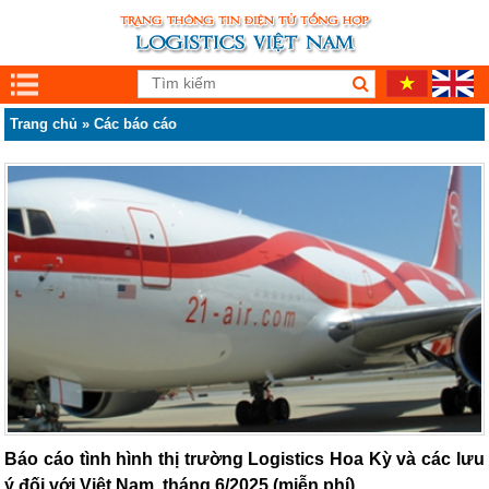
Trang chủ
»
Các báo cáo
Báo cáo tình hình thị trường Logistics Hoa Kỳ và các lưu
ý đối với Việt Nam, tháng 6/2025 (miễn phí)