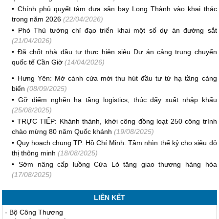
•
Chính phủ quyết tâm đưa sân bay Long Thành vào khai thác
trong năm 2026
(22/04/2026)
•
Phó Thủ tướng chỉ đạo triển khai một số dự án đường sắt
(21/04/2026)
•
Đã chốt nhà đầu tư thực hiện siêu Dự án cảng trung chuyển
quốc tế Cần Giờ
(14/04/2026)
•
Hưng Yên: Mở cánh cửa mới thu hút đầu tư từ hạ tầng cảng
biển
(08/09/2025)
•
Gỡ điểm nghẽn hạ tầng logistics, thúc đẩy xuất nhập khẩu
(25/08/2025)
•
TRỰC TIẾP: Khánh thành, khởi công đồng loạt 250 công trình
chào mừng 80 năm Quốc khánh
(19/08/2025)
•
Quy hoạch chung TP. Hồ Chí Minh: Tầm nhìn thế kỷ cho siêu đô
thị thông minh
(18/08/2025)
•
Sớm nâng cấp luồng Cửa Lò tăng giao thương hàng hóa
(17/08/2025)
LIÊN KẾT
-
Bộ Công Thương