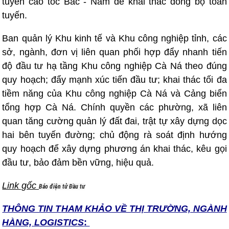
tuyến cao tốc Bắc - Nam để khai thác đồng bộ toàn
tuyến.
Ban quản lý Khu kinh tế và Khu công nghiệp tỉnh, các
sở, ngành, đơn vị liên quan phối hợp đẩy nhanh tiến
độ đầu tư hạ tầng Khu công nghiệp Cà Ná theo đúng
quy hoạch; đẩy mạnh xúc tiến đầu tư; khai thác tối đa
tiềm năng của Khu công nghiệp Cà Ná và Cảng biển
tổng hợp Cà Ná. Chính quyền các phường, xã liên
quan tăng cường quản lý đất đai, trật tự xây dựng dọc
hai bên tuyến đường; chủ động rà soát định hướng
quy hoạch để xây dựng phương án khai thác, kêu gọi
đầu tư, bảo đảm bền vững, hiệu quả.
Link gốc
Báo điện tử Đầu tư
THÔNG TIN T
HAM KHẢO VỀ THỊ TRƯỜNG, NGÀNH
HÀNG, LOGISTICS
: