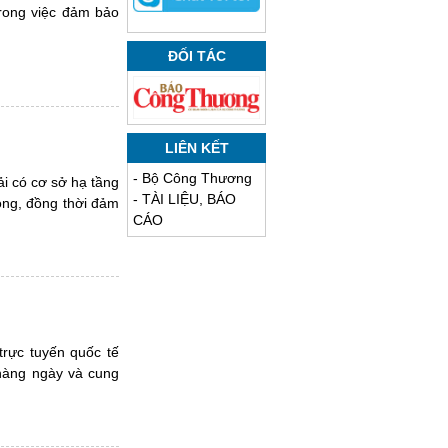
trong việc đảm bảo
ĐỐI TÁC
LIÊN KẾT
-
Bộ Công Thương
ải có cơ sở hạ tầng
-
TÀI LIỆU, BÁO
óng, đồng thời đảm
CÁO
trực tuyến quốc tế
 hàng ngày và cung