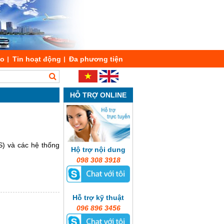
áo
Tin hoạt động
Đa phương tiện
HỖ TRỢ ONLINE
S) và các hệ thống
Hộ trợ nội dung
098 308 3918
Hỗ trợ kỹ thuật
096 896 3456